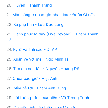
20.
Huyền - Thanh Trang
21.
Màu nắng có bao giờ phai đâu - Đoàn Chuẩn
22.
Kẻ phụ tình - Lưu Đức Long
23.
Hạnh phúc là đây (Live Beyond) - Phạm Thanh
Hà
24.
Kỵ sĩ và ánh sao - DTAP
25.
Xuân về với mẹ - Ngô Minh Tài
26.
Tìm em nơi đâu - Nguyễn Hoàng Đô
27.
Chưa bao giờ - Việt Anh
28.
Mùa hè tới - Phạm Anh Dũng
29.
Lời tường trình của biển - Võ Tường Trình
30.
Chuyện tình yêu thế gian - Minh Vy