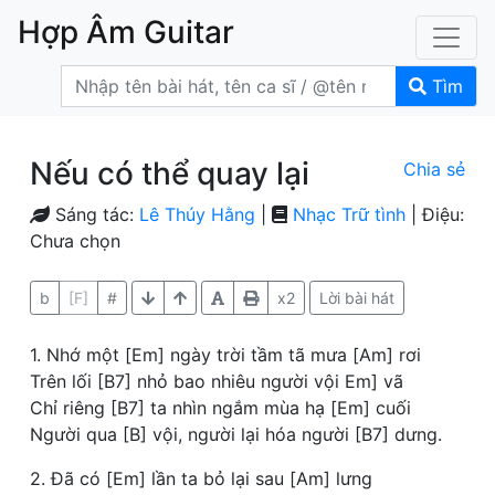
Hợp Âm Guitar
Tìm
Nếu có thể quay lại
Chia sẻ
Sáng tác:
Lê Thúy Hằng
|
Nhạc Trữ tình
| Điệu:
Chưa chọn
b
[F]
#
x2
Lời bài hát
1. Nhớ một [Em] ngày trời tầm tã mưa [Am] rơi
Trên lối [B7] nhỏ bao nhiêu người vội Em] vã
Chỉ riêng [B7] ta nhìn ngắm mùa hạ [Em] cuối
Người qua [B] vội, người lại hóa người [B7] dưng.
2. Đã có [Em] lần ta bỏ lại sau [Am] lưng