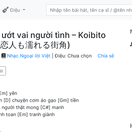
Điệu
ướt vai người tình – Koibito
do – 恋人も濡れる街角)
|
Nhạc Ngoại lời Việt
| Điệu: Chưa chọn
Chia sẻ
át
[Em] yên
n [D] chuyện cơm áo gạo [Gm] tiền
nh người thật mong [C#] manh
ính toan [Em] tranh giành