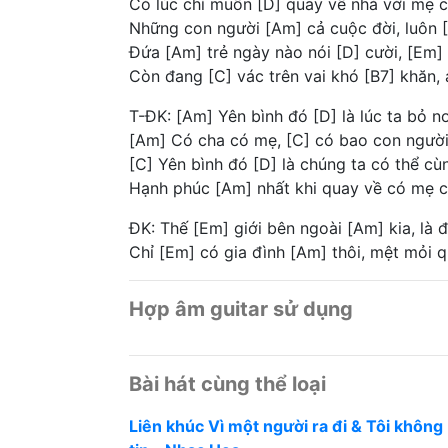
Có lúc chỉ muốn [D] quay về nhà với mẹ 
Những con người [Am] cả cuộc đời, luôn 
Đứa [Am] trẻ ngày nào nói [D] cười, [Em]
Còn đang [C] vác trên vai khó [B7] khăn,
T-ĐK: [Am] Yên bình đó [D] là lúc ta bỏ 
[Am] Có cha có mẹ, [C] có bao con người
[C] Yên bình đó [D] là chúng ta có thể 
Hạnh phúc [Am] nhất khi quay về có mẹ c
ĐK: Thế [Em] giới bên ngoài [Am] kia, là đ
Chỉ [Em] có gia đình [Am] thôi, mệt mỏi q
Hợp âm guitar sử dụng
Bài hát cùng thể loại
Liên khúc Vì một người ra đi & Tôi không