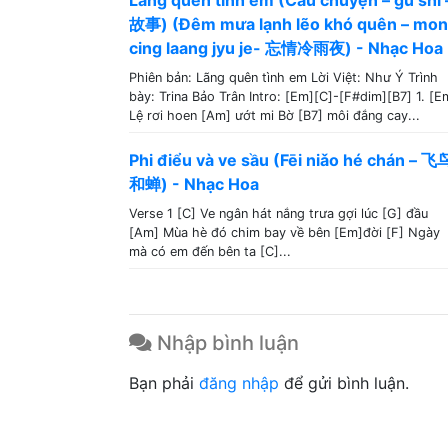
Lãng quên tình em (Câu chuyện – gù shì 
故事) (Đêm mưa lạnh lẽo khó quên – mo
cing laang jyu je- 忘情冷雨夜) - Nhạc Hoa
Phiên bản: Lãng quên tình em Lời Việt: Như Ý Trình
bày: Trina Bảo Trân Intro: [Em][C]-[F#dim][B7] 1. [E
Lệ rơi hoen [Am] ướt mi Bờ [B7] môi đắng cay...
Phi điểu và ve sầu (Fēi niǎo hé chán – 飞
和蝉) - Nhạc Hoa
Verse 1 [C] Ve ngân hát nắng trưa gợi lúc [G] đầu
[Am] Mùa hè đó chim bay về bên [Em]đời [F] Ngày
mà có em đến bên ta [C]...
Nhập bình luận
Bạn phải
đăng nhập
để gửi bình luận.