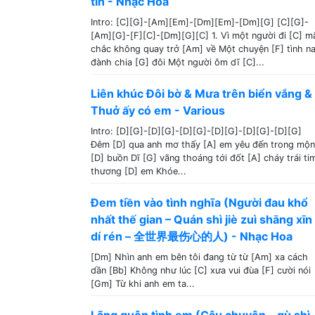
tin - Nhạc Hoa
Intro: [C][G]-[Am][Em]-[Dm][Em]-[Dm][G] [C][G]-
[Am][G]-[F][C]-[Dm][G][C] 1. Vì một người đi [C] m
chắc không quay trở [Am] về Một chuyện [F] tình n
đành chia [G] đôi Một người ôm dĩ [C]...
Liên khúc Đôi bờ & Mưa trên biển vắng &
Thuở ấy có em - Various
Intro: [D][G]-[D][G]-[D][G]-[D][G]-[D][G]-[D][G]
Đêm [D] qua anh mơ thấy [A] em yêu đến trong mộ
[D] buồn Dĩ [G] vãng thoáng tới đốt [A] cháy trái ti
thương [D] em Khóe...
Đem tiền vào tình nghĩa (Người đau khổ
nhất thế gian – Quán shì jiè zuì shāng xīn
dí rén – 全世界最伤心的人) - Nhạc Hoa
[Dm] Nhìn anh em bên tôi đang từ từ [Am] xa cách
dần [Bb] Không như lúc [C] xưa vui đùa [F] cười nói
[Gm] Từ khi anh em ta...