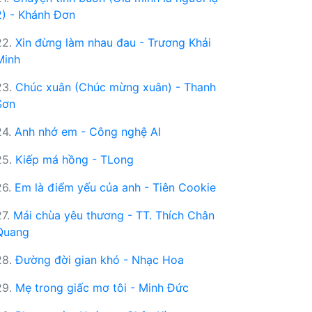
2) - Khánh Đơn
22.
Xin đừng làm nhau đau - Trương Khải
Minh
23.
Chúc xuân (Chúc mừng xuân) - Thanh
Sơn
24.
Anh nhớ em - Công nghệ AI
25.
Kiếp má hồng - TLong
26.
Em là điểm yếu của anh - Tiên Cookie
27.
Mái chùa yêu thương - TT. Thích Chân
Quang
28.
Đường đời gian khó - Nhạc Hoa
29.
Mẹ trong giấc mơ tôi - Minh Đức