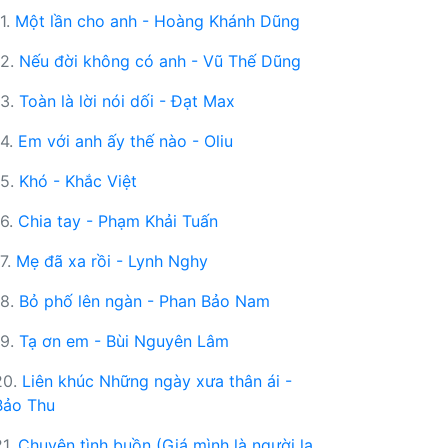
11.
Một lần cho anh - Hoàng Khánh Dũng
12.
Nếu đời không có anh - Vũ Thế Dũng
13.
Toàn là lời nói dối - Đạt Max
14.
Em với anh ấy thế nào - Oliu
15.
Khó - Khắc Việt
16.
Chia tay - Phạm Khải Tuấn
17.
Mẹ đã xa rồi - Lynh Nghy
18.
Bỏ phố lên ngàn - Phan Bảo Nam
19.
Tạ ơn em - Bùi Nguyên Lâm
20.
Liên khúc Những ngày xưa thân ái -
Bảo Thu
21.
Chuyện tình buồn (Giá mình là người lạ