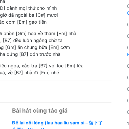
cha
[D] dành mọi thứ cho mình
 giờ đã ngoài ba [C#] mươi
 áo cơm [Em] gạo tiền
nơi phồn [Gm] hoa về thăm [Em] nhà
, [B7] đều luôn ngóng chờ ta
cùng [Gm] ăn chung bữa [Em] cơm
ha đứng [B7] đón trước nhà
iêu ngoa, xảo trá [B7] với lọc [Em] lừa
uá, về [B7] nhà đi [Em] nhé
Bài hát cùng tác giả
Để lại nỗi lòng (lau haa liu sam si – 留下了