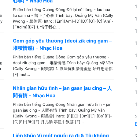
心事) - Nhạc Hoa
Phiên bản tiếng Quảng Đông Để lại nỗi lòng - lau haa
ãi
liu sam si - 留下了心事 Trình bày: Quảng Mỹ Vân (Cally
ay
Kwong - 鄺美雲) Intro: [Em][Am]-[D][D7][G]-[C][Am]-
[F#dim][B7] 1. 情于我心...
Gom góp yêu thương (deoi zik cing gam –
堆積情感) - Nhạc Hoa
Phiên bản tiếng Quảng Đông Gom góp yêu thương -
ng
deoi zik cing gam - 堆積情感 Trình bày: Quảng Mỹ Vân
m
(Cally Kwong - 鄺美雲) 1. 沒法抗拒濃情蜜意 始終思念你
[F] mut...
Nhân gian hữu tình – jan gaan jau cing – 人
間有情 - Nhạc Hoa
Phiên bản tiếng Quảng Đông Nhân gian hữu tình - jan
gaan jau cing - 人間有情 Trình bày: Quảng Mỹ Vân
(Cally Kwong - 鄺美雲) Intro: [F][C]-[Dm][C]-[Bb][F]-
[C][F]-[Bb][F] 月儿躺 零星中飘荡 [F]...
Liên khúc Vì một người ra đi & Tôi không