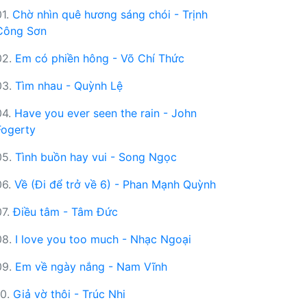
01.
Chờ nhìn quê hương sáng chói - Trịnh
Công Sơn
02.
Em có phiền hông - Võ Chí Thức
03.
Tìm nhau - Quỳnh Lệ
04.
Have you ever seen the rain - John
Fogerty
05.
Tình buồn hay vui - Song Ngọc
06.
Về (Đi để trở về 6) - Phan Mạnh Quỳnh
07.
Điều tâm - Tâm Đức
08.
I love you too much - Nhạc Ngoại
09.
Em về ngày nắng - Nam Vĩnh
10.
Giả vờ thôi - Trúc Nhi