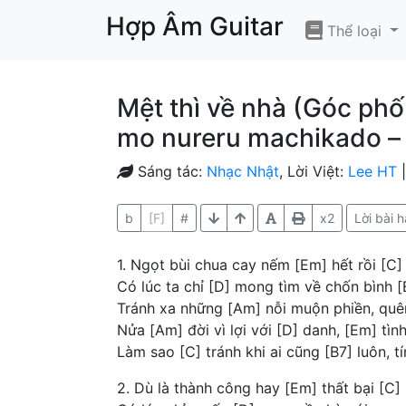
Hợp Âm Guitar
Thể loại
Mệt thì về nhà (Góc phố 
mo nureru machika
Sáng tác:
Nhạc Nhật
, Lời Việt:
Lee HT
b
[F]
#
x2
Lời bài h
1. Ngọt bùi chua cay nếm [Em] hết rồi [C]
Có lúc ta chỉ [D] mong tìm về chốn bình 
Tránh xa những [Am] nỗi muộn phiền, quê
Nửa [Am] đời vì lợi với [D] danh, [Em] tì
Làm sao [C] tránh khi ai cũng [B7] luôn, t
2. Dù là thành công hay [Em] thất bại [C]