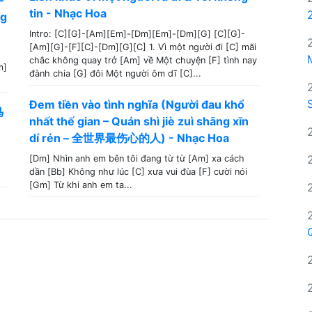
–
tin - Nhạc Hoa
ng
Intro: [C][G]-[Am][Em]-[Dm][Em]-[Dm][G] [C][G]-
[Am][G]-[F][C]-[Dm][G][C] 1. Vì một người đi [C] mãi
chắc không quay trở [Am] về Một chuyện [F] tình nay
m]
đành chia [G] đôi Một người ôm dĩ [C]...
Đem tiền vào tình nghĩa (Người đau khổ
鸟
nhất thế gian – Quán shì jiè zuì shāng xīn
dí rén – 全世界最伤心的人) - Nhạc Hoa
[Dm] Nhìn anh em bên tôi đang từ từ [Am] xa cách
dần [Bb] Không như lúc [C] xưa vui đùa [F] cười nói
[Gm] Từ khi anh em ta...