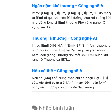
Ngàn dặm khói sương - Công nghệ AI
Intro: [Em][G]-[D][Em]-[Em][G]-[D][Em] 1. Gió man
ta [Em] đi qua vạn nẻo [G] đường Mưa rơi xuống [D]
như tiếng lòng ai [Em] thương Phố vắng nghe [C]
vọng âm đời...
Thương là thương - Công nghệ AI
Intro: [Em][D][G]-[Am][Em]-[B7][Em] Anh thương 
như thương mùa [Em] hạ Cả nắng vàng lẫn những
[Am] cơn giông Thương đôi mắt khi [Em] buồn khi
rạng rỡ Thương cả [B7]...
Nếu có thể - Công nghệ AI
Nếu có [Am] thể, đừng than chi số phận Gạt u [G]
sầu, gió thổi cuốn trôi [Am] nhanh Đời ngắn [Am]
ngủi, yêu thương còn chưa đủ Sao vướng...
Nhập bình luận