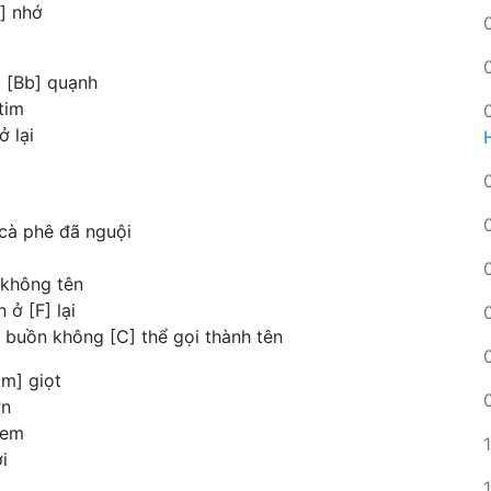
] nhớ
u [Bb] quạnh
tim
 lại
 cà phê đã nguội
 không tên
 ở [F] lại
 buồn không [C] thể gọi thành tên
Am] giọt
ơn
 em
i