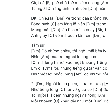
Giọt cà [F] phê nhỏ thêm niềm nhung [Am
Tôi ngỡ [C] rằng tình mình còn [Dm] mãi
ĐK: Chiều lại [Dm] về trong căn phòng hi
Bóng hình [C] em lặng lẽ hiện [Dm] trong 
Mong một [Dm] lần tình mình quay [Bb] trở
Anh giày [C] vò mà buồn lắm em [Dm] ơi
Tâm sự:
[Dm] Có những chiều, tôi ngồi mãi bên ly
Nhìn [Am] mưa rơi ngoài khung cửa
[C] mà lòng thì rơi vào một khoảng trống
Em đi [Dm] rồi, nhưng tiếng guitar vẫn còn
Như một lời nhắc, rằng [Am] có những nỗi
2. [Dm] Ngoài khung cửa, mưa rơi từng [
Như tiếng lòng [C] rơi vỡ giữa cô [Dm] đ
Tôi ngồi [F] đếm những ngày không [Am]
Mỗi khoảnh [C] khắc dài như một [Dm] đờ