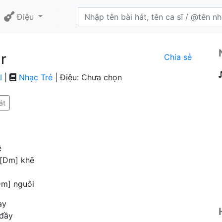
Điệu
r
Chia sẻ
I
|
Nhạc Trẻ
| Điệu: Chưa chọn
át
ê
 [Dm] khẽ
Dm] nguôi
ay
 đầy