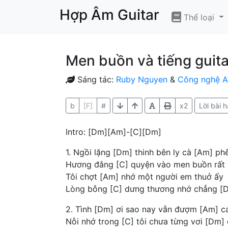
Hợp Âm Guitar
Thể loại
Men buồn và tiếng guita
Sáng tác:
Ruby Nguyen
&
Công nghệ A
b
[F]
#
x2
Lời bài h
Intro: [Dm][Am]-[C][Dm]
1. Ngồi lặng [Dm] thinh bên ly cà [Am] ph
Hương đắng [C] quyện vào men buồn rất
Tôi chợt [Am] nhớ một người em thuở ấy
Lòng bỗng [C] dưng thương nhớ chẳng [
2. Tình [Dm] ơi sao nay vẫn đượm [Am] c
Nỗi nhớ trong [C] tôi chưa từng vơi [Dm]