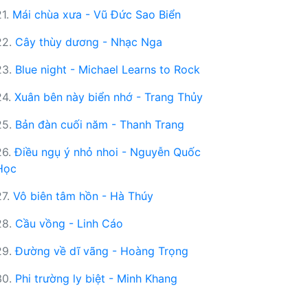
21.
Mái chùa xưa - Vũ Đức Sao Biển
22.
Cây thùy dương - Nhạc Nga
23.
Blue night - Michael Learns to Rock
24.
Xuân bên này biển nhớ - Trang Thủy
25.
Bản đàn cuối năm - Thanh Trang
26.
Điều ngụ ý nhỏ nhoi - Nguyễn Quốc
Học
27.
Vô biên tâm hồn - Hà Thúy
28.
Cầu vồng - Linh Cáo
29.
Đường về dĩ vãng - Hoàng Trọng
30.
Phi trường ly biệt - Minh Khang