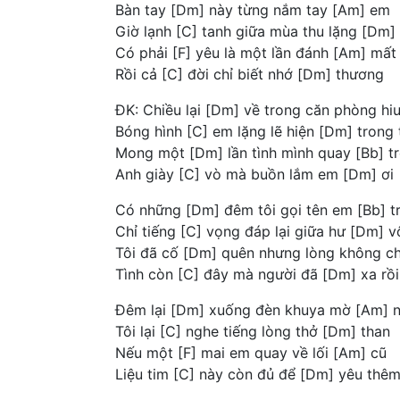
Bàn tay [Dm] này từng nắm tay [Am] em
Giờ lạnh [C] tanh giữa mùa thu lặng [Dm] 
Có phải [F] yêu là một lần đánh [Am] mất
Rồi cả [C] đời chỉ biết nhớ [Dm] thương
ĐK: Chiều lại [Dm] về trong căn phòng hi
Bóng hình [C] em lặng lẽ hiện [Dm] trong 
Mong một [Dm] lần tình mình quay [Bb] trở
Anh giày [C] vò mà buồn lắm em [Dm] ơi
Có những [Dm] đêm tôi gọi tên em [Bb] 
Chỉ tiếng [C] vọng đáp lại giữa hư [Dm] v
Tôi đã cố [Dm] quên nhưng lòng không ch
Tình còn [C] đây mà người đã [Dm] xa rồi
Đêm lại [Dm] xuống đèn khuya mờ [Am] n
Tôi lại [C] nghe tiếng lòng thở [Dm] than
Nếu một [F] mai em quay về lối [Am] cũ
Liệu tim [C] này còn đủ để [Dm] yêu thê