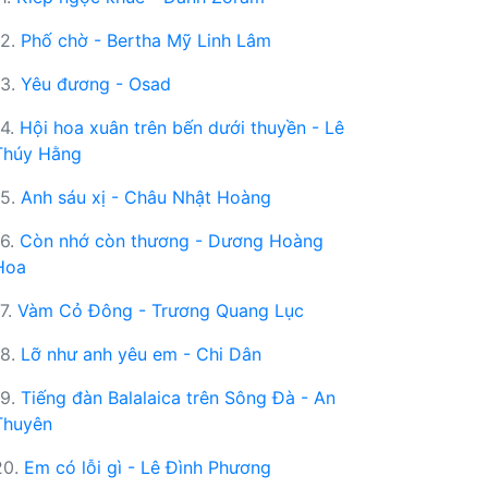
12.
Phố chờ - Bertha Mỹ Linh Lâm
13.
Yêu đương - Osad
14.
Hội hoa xuân trên bến dưới thuyền - Lê
Thúy Hằng
15.
Anh sáu xị - Châu Nhật Hoàng
16.
Còn nhớ còn thương - Dương Hoàng
Hoa
17.
Vàm Cỏ Đông - Trương Quang Lục
18.
Lỡ như anh yêu em - Chi Dân
19.
Tiếng đàn Balalaica trên Sông Đà - An
Thuyên
20.
Em có lỗi gì - Lê Đình Phương