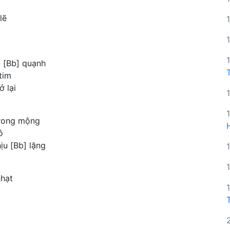
lẽ
u [Bb] quạnh
tim
 lại
trong mộng
ô
ịu [Bb] lặng
hạt
m