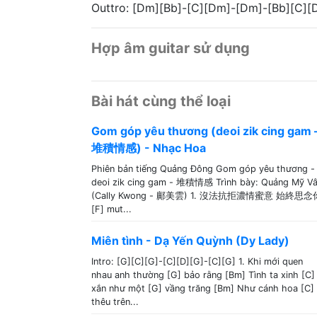
Outtro: [Dm][Bb]-[C][Dm]-[Dm]-[Bb][C][
Hợp âm guitar sử dụng
Bài hát cùng thể loại
Gom góp yêu thương (deoi zik cing gam 
堆積情感) - Nhạc Hoa
Phiên bản tiếng Quảng Đông Gom góp yêu thương -
deoi zik cing gam - 堆積情感 Trình bày: Quảng Mỹ V
(Cally Kwong - 鄺美雲) 1. 沒法抗拒濃情蜜意 始終思念
[F] mut...
Miên tình - Dạ Yến Quỳnh (Dy Lady)
Intro: [G][C][G]-[C][D][G]-[C][G] 1. Khi mới quen
nhau anh thường [G] bảo rằng [Bm] Tình ta xinh [C]
xắn như một [G] vầng trăng [Bm] Như cánh hoa [C]
thêu trên...