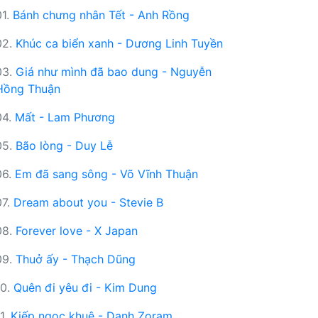
01.
Bánh chưng nhân Tết - Anh Rồng
02.
Khúc ca biển xanh - Dương Linh Tuyền
03.
Giá như mình đã bao dung - Nguyễn
Hồng Thuận
04.
Mất - Lam Phương
05.
Bão lòng - Duy Lễ
06.
Em đã sang sông - Võ Vĩnh Thuận
07.
Dream about you - Stevie B
08.
Forever love - X Japan
09.
Thuở ấy - Thạch Dũng
10.
Quên đi yêu đi - Kim Dung
11.
Kiếp ngọc khuê - Danh Zoram