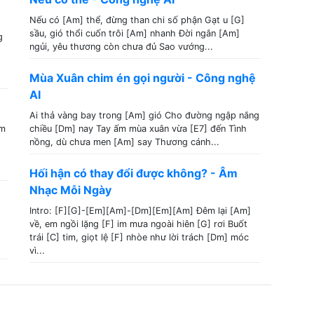
Nếu có [Am] thể, đừng than chi số phận Gạt u [G]
sầu, gió thổi cuốn trôi [Am] nhanh Đời ngắn [Am]
g
ngủi, yêu thương còn chưa đủ Sao vướng...
Mùa Xuân chim én gọi người - Công nghệ
AI
Ai thả vàng bay trong [Am] gió Cho đường ngập nắng
em
chiều [Dm] nay Tay ấm mùa xuân vừa [E7] đến Tình
nồng, dù chưa men [Am] say Thương cánh...
Hối hận có thay đổi được không? - Âm
Nhạc Mỗi Ngày
Intro: [F][G]-[Em][Am]-[Dm][Em][Am] Đêm lại [Am]
về, em ngồi lặng [F] im mưa ngoài hiên [G] rơi Buốt
trái [C] tim, giọt lệ [F] nhòe như lời trách [Dm] móc
vì...