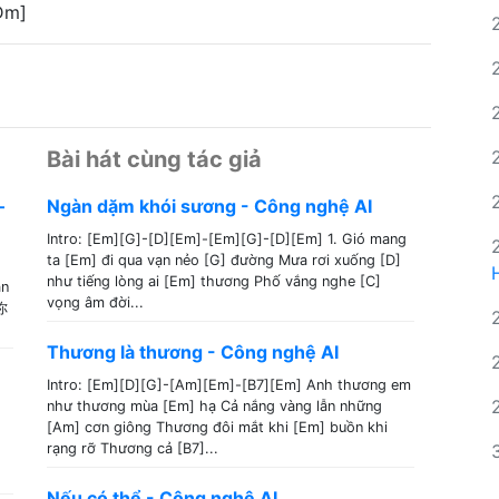
Dm]
Bài hát cùng tác giả
–
Ngàn dặm khói sương - Công nghệ AI
Intro: [Em][G]-[D][Em]-[Em][G]-[D][Em] 1. Gió mang
ta [Em] đi qua vạn nẻo [G] đường Mưa rơi xuống [D]
như tiếng lòng ai [Em] thương Phố vắng nghe [C]
ân
vọng âm đời...
你
Thương là thương - Công nghệ AI
Intro: [Em][D][G]-[Am][Em]-[B7][Em] Anh thương em
như thương mùa [Em] hạ Cả nắng vàng lẫn những
[Am] cơn giông Thương đôi mắt khi [Em] buồn khi
rạng rỡ Thương cả [B7]...
Nếu có thể - Công nghệ AI