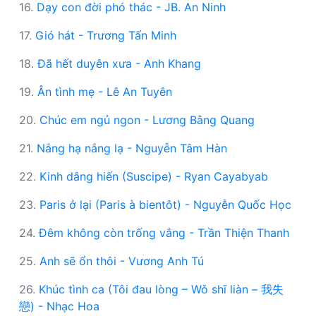
16.
Dạy con đời phó thác - JB. An Ninh
17.
Gió hát - Trương Tấn Minh
18.
Đã hết duyên xưa - Anh Khang
19.
Ân tình mẹ - Lê An Tuyên
20.
Chúc em ngủ ngon - Lương Bằng Quang
21.
Nắng hạ nắng lạ - Nguyễn Tâm Hàn
22.
Kinh dâng hiến (Suscipe) - Ryan Cayabyab
23.
Paris ở lại (Paris à bientôt) - Nguyễn Quốc Học
24.
Đêm không còn trống vắng - Trần Thiện Thanh
25.
Anh sẽ ổn thôi - Vương Anh Tú
26.
Khúc tình ca (Tôi đau lòng – Wǒ shī liàn – 我失
戀) - Nhạc Hoa