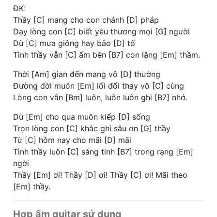
ĐK:
Thầy [C] mang cho con chánh [D] pháp
Dạy lòng con [C] biết yêu thương mọi [G] người
Dù [C] mưa giông hay bão [D] tố
Tình thầy vẫn [C] ấm bên [B7] con lặng [Em] thầm.
Thời [Am] gian đến mang vô [D] thường
Đường đời muôn [Em] lối đổi thay vô [C] cùng
Lòng con vẫn [Bm] luôn, luôn luôn ghi [B7] nhớ.
Dù [Em] cho qua muôn kiếp [D] sống
Trọn lòng con [C] khắc ghi sâu ơn [G] thầy
Từ [C] hôm nay cho mãi [D] mãi
Tình thầy luôn [C] sáng tinh [B7] trong rạng [Em]
ngời
Thầy [Em] ơi! Thầy [D] ơi! Thầy [C] ơi! Mãi theo
[Em] thầy.
Hợp âm guitar sử dụng