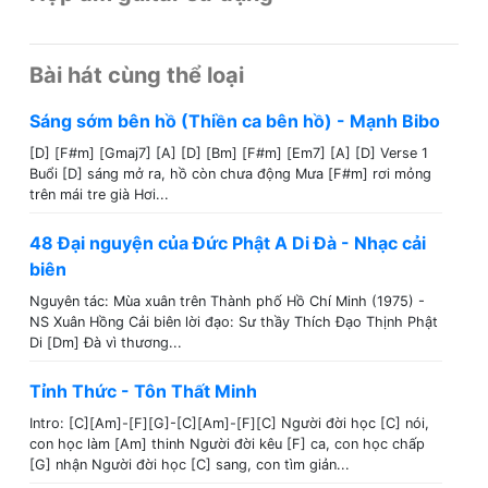
Bài hát cùng thể loại
Sáng sớm bên hồ (Thiền ca bên hồ) - Mạnh Bibo
[D] [F#m] [Gmaj7] [A] [D] [Bm] [F#m] [Em7] [A] [D] Verse 1
Buổi [D] sáng mở ra, hồ còn chưa động Mưa [F#m] rơi mỏng
trên mái tre già Hơi...
48 Đại nguyện của Đức Phật A Di Đà - Nhạc cải
biên
Nguyên tác: Mùa xuân trên Thành phố Hồ Chí Minh (1975) -
NS Xuân Hồng Cải biên lời đạo: Sư thầy Thích Đạo Thịnh Phật
Di [Dm] Đà vì thương...
Tỉnh Thức - Tôn Thất Minh
Intro: [C][Am]-[F][G]-[C][Am]-[F][C] Người đời học [C] nói,
con học làm [Am] thinh Người đời kêu [F] ca, con học chấp
[G] nhận Người đời học [C] sang, con tìm giản...