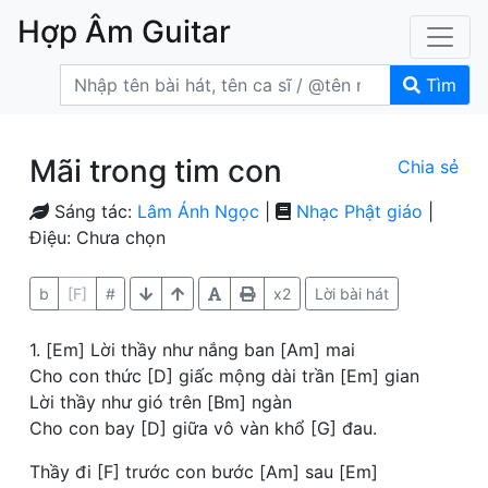
Hợp Âm Guitar
Tìm
Mãi trong tim con
Chia sẻ
Sáng tác:
Lâm Ánh Ngọc
|
Nhạc Phật giáo
|
Điệu: Chưa chọn
b
[F]
#
x2
Lời bài hát
1. [Em] Lời thầy như nắng ban [Am] mai
Cho con thức [D] giấc mộng dài trần [Em] gian
Lời thầy như gió trên [Bm] ngàn
Cho con bay [D] giữa vô vàn khổ [G] đau.
Thầy đi [F] trước con bước [Am] sau [Em]