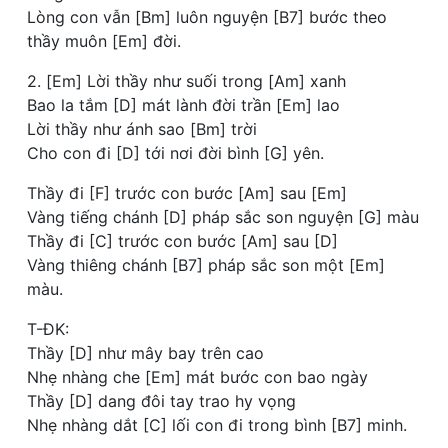
Lòng con vẫn [Bm] luôn nguyện [B7] bước theo
thầy muôn [Em] đời.
2. [Em] Lời thầy như suối trong [Am] xanh
Bao la tắm [D] mát lành đời trần [Em] lao
Lời thầy như ánh sao [Bm] trời
Cho con đi [D] tới nơi đời bình [G] yên.
Thầy đi [F] trước con bước [Am] sau [Em]
Vàng tiếng chánh [D] pháp sắc son nguyện [G] màu
Thầy đi [C] trước con bước [Am] sau [D]
Vàng thiêng chánh [B7] pháp sắc son một [Em]
màu.
T-ĐK:
Thầy [D] như mây bay trên cao
Nhẹ nhàng che [Em] mát bước con bao ngày
Thầy [D] dang đôi tay trao hy vọng
Nhẹ nhàng dắt [C] lối con đi trong bình [B7] minh.