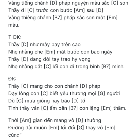
Vàng tiếng chánh [D] pháp nguyện màu sắc [G] son
Thầy đi [C] trước con bước [Am] sau [D]
Vàng thiêng chánh [B7] pháp sắc son một [Em]
màu.
T-ĐK:
Thầy [D] như mây bay trên cao
Nhẹ nhàng che [Em] mát bước con bao ngày
Thầy [D] dang đôi tay trao hy vọng
Nhẹ nhàng dắt [C] lối con đi trong bình [B7] minh.
ĐK:
Thầy [C] mang cho con chánh [D] pháp
Dạy lòng con [C] biết yêu thương mọi [G] người
Dù [C] mưa giông hay bão [D] tố
Tình thầy vẫn [C] ấm bên [B7] con lặng [Em] thầm.
Thời [Am] gian đến mang vô [D] thường
Đường dài muôn [Em] lối đổi [G] thay vô [Em]
cùng”