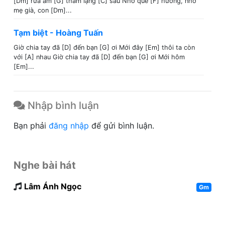
[Dm] rứa âm [G] thầm lặng [C] sâu Nhớ quê [F] hương, nhớ
mẹ già, con [Dm]...
Tạm biệt - Hoàng Tuấn
Giờ chia tay đã [D] đến bạn [G] ơi Mới đây [Em] thôi ta còn
với [A] nhau Giờ chia tay đã [D] đến bạn [G] ơi Mới hôm
[Em]...
Nhập bình luận
Bạn phải
đăng nhập
để gửi bình luận.
Nghe bài hát
Lâm Ánh Ngọc
Gm