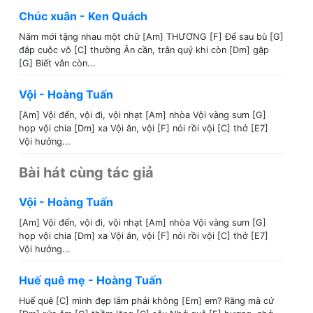
Chúc xuân - Ken Quách
Năm mới tặng nhau một chữ [Am] THƯƠNG [F] Để sau bù [G]
đắp cuộc vô [C] thường Ân cần, trân quý khi còn [Dm] gặp
[G] Biết vẫn còn...
Vội - Hoàng Tuấn
[Am] Vội đến, vội đi, vội nhạt [Am] nhòa Vội vàng sum [G]
họp vội chia [Dm] xa Vội ăn, vội [F] nói rồi vội [C] thở [E7]
Vội hưởng...
Bài hát cùng tác giả
Vội - Hoàng Tuấn
[Am] Vội đến, vội đi, vội nhạt [Am] nhòa Vội vàng sum [G]
họp vội chia [Dm] xa Vội ăn, vội [F] nói rồi vội [C] thở [E7]
Vội hưởng...
Huế quê mẹ - Hoàng Tuấn
Huế quê [C] mình đẹp lắm phải không [Em] em? Răng mà cứ