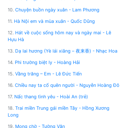
10.
Chuyện buồn ngày xuân - Lam Phương
11.
Hà Nội em và mùa xuân - Quốc Dũng
12.
Hát về cuộc sống hôm nay và ngày mai - Lê
Hựu Hà
13.
Dạ lai hương (Yè lái xiāng – 夜来香) - Nhạc Hoa
14.
Phi trường biệt ly - Hoàng Hải
15.
Vầng trăng – Em - Lê Đức Tiến
16.
Chiều nay ta cố quên người - Nguyễn Hoàng Đô
17.
Nấc thang tình yêu - Hoài An (trẻ)
18.
Trai miền Trung gái miền Tây - Hồng Xương
Long
19.
Mong chờ - Tường Văn