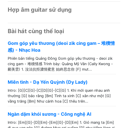
Hợp âm guitar sử dụng
Bài hát cùng thể loại
Gom góp yêu thương (deoi zik cing gam – 堆積情
感) - Nhạc Hoa
Phiên bản tiếng Quảng Đông Gom góp yêu thương - deoi zik
cing gam - 堆積情感 Trình bày: Quảng Mỹ Vân (Cally Kwong -
鄺美雲) 1. 沒法抗拒濃情蜜意 始終思念你 [F] mut...
Miên tình - Dạ Yến Quỳnh (Dy Lady)
Intro: [G][C][G]-[C][D][G]-[C][G] 1. Khi mới quen nhau anh
thường [G] bảo rằng [Bm] Tình ta xinh [C] xắn như một [G]
vầng trăng [Bm] Như cánh hoa [C] thêu trên...
Ngàn dặm khói sương - Công nghệ AI
Intro: [Em][G]-[D][Em]-[Em][G]-[D][Em] 1. Gió mang ta [Em]
đi qua vạn nẻo [G] đường Mưa rơi xuống [D] như tiếng lòng ai