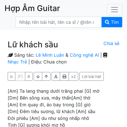
Hợp Âm Guitar
Tìm
Lữ khách sầu
Chia sẻ
Sáng tác:
Lê Minh Luân
&
Công nghệ AI
|
Nhạc Trẻ
| Điệu: Chưa chọn
b
[F]
#
x2
Lời bài hát
[Am] Ta lang thang dưới trăng phai [G] mờ
[Dm] Bên sông xưa, mây thẩn[Am] thờ
[Am] Em quay đi, áo bay trong [G] gió
[Dm] Đêm tiêu sương, lữ khách [Am] sầu
Đời phiêu [Am] du như sóng nhấp nhô
Tình [G] sương khói mơ hồ