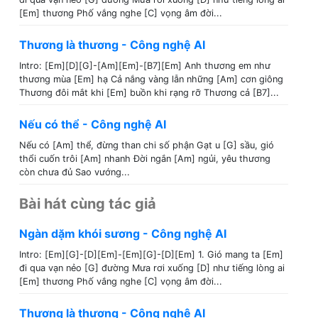
[Em] thương Phố vắng nghe [C] vọng âm đời...
Thương là thương - Công nghệ AI
Intro: [Em][D][G]-[Am][Em]-[B7][Em] Anh thương em như
thương mùa [Em] hạ Cả nắng vàng lẫn những [Am] cơn giông
Thương đôi mắt khi [Em] buồn khi rạng rỡ Thương cả [B7]...
Nếu có thể - Công nghệ AI
Nếu có [Am] thể, đừng than chi số phận Gạt u [G] sầu, gió
thổi cuốn trôi [Am] nhanh Đời ngắn [Am] ngủi, yêu thương
còn chưa đủ Sao vướng...
Bài hát cùng tác giả
Ngàn dặm khói sương - Công nghệ AI
Intro: [Em][G]-[D][Em]-[Em][G]-[D][Em] 1. Gió mang ta [Em]
đi qua vạn nẻo [G] đường Mưa rơi xuống [D] như tiếng lòng ai
[Em] thương Phố vắng nghe [C] vọng âm đời...
Thương là thương - Công nghệ AI