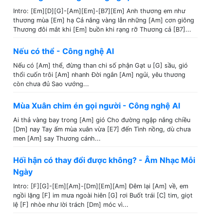
Intro: [Em][D][G]-[Am][Em]-[B7][Em] Anh thương em như
thương mùa [Em] hạ Cả nắng vàng lẫn những [Am] cơn giông
Thương đôi mắt khi [Em] buồn khi rạng rỡ Thương cả [B7]...
Nếu có thể - Công nghệ AI
Nếu có [Am] thể, đừng than chi số phận Gạt u [G] sầu, gió
thổi cuốn trôi [Am] nhanh Đời ngắn [Am] ngủi, yêu thương
còn chưa đủ Sao vướng...
Mùa Xuân chim én gọi người - Công nghệ AI
Ai thả vàng bay trong [Am] gió Cho đường ngập nắng chiều
[Dm] nay Tay ấm mùa xuân vừa [E7] đến Tình nồng, dù chưa
men [Am] say Thương cánh...
Hối hận có thay đổi được không? - Âm Nhạc Mỗi
Ngày
Intro: [F][G]-[Em][Am]-[Dm][Em][Am] Đêm lại [Am] về, em
ngồi lặng [F] im mưa ngoài hiên [G] rơi Buốt trái [C] tim, giọt
lệ [F] nhòe như lời trách [Dm] móc vì...