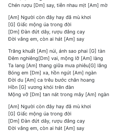
Chén rượu [Dm] say, tiễn nhau mịt [Am] mờ
[Am] Người còn đây hay đã mù khơi
[G] Giấc mộng úa trong đời
[Dm] Đàn đứt dây, rượu đắng cay
Đời vắng em, còn ai hát [Am] say
Trăng khuất [Am] núi, ánh sao phai [G] tàn
Đêm nghiêng[Dm] vai, mộng lỡ [Am] làng
Ta lang [Am] thang giữa mưa phiêu[G] lãng
Bóng em [Dm] xa, hồn ngút [Am] ngàn
Đời du [Am] ca trêu bước chân hoang
Hồn [G] vương khói trên đàn
Mộng vỡ [Dm] tan nát trong mây [Am] ngàn
[Am] Người còn đây hay đã mù khơi
[G] Giấc mộng úa trong đời
[Dm] Đàn đứt dây, rượu đắng cay
Đời vắng em, còn ai hát [Am] say