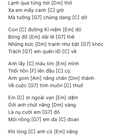
Lạnh qua từng hơi [Dm] thở
Xa em mấy canh [C] giờ
Mà tưởng [G7] chừng dang [C] dở
Con [C] đường Kỉ niệm [Em] đó
Bóng đổ [Em] dài lê [G7] thê
Những bức [Dm] tranh như bật [G7] khóc
Trách [G7] em quên lối [C] về
Anh lấy [C] máu tim [Em] mình
Thổi hồn [F] lên đầu [C] cọ
Anh gom [Am] nắng chân [Dm] thành
Vẽ cuộc [G7] tình muôn [C] thuở
Em [C] ơi ngoài vạn [Em] dặm
Gởi anh chút nắng [Dm] vàng
Là nụ cười em [G7] đó
Môi nồng [G7] em đa [C] đoan
Khi lòng [C] anh có [Em] nắng