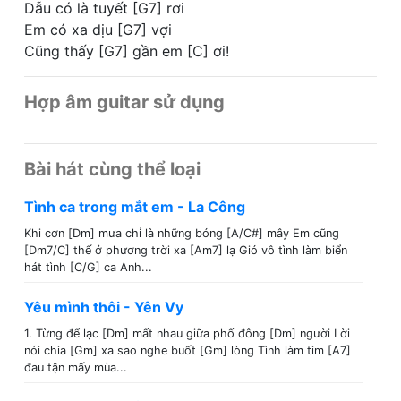
Dẫu có là tuyết [G7] rơi
Em có xa dịu [G7] vợi
Cũng thấy [G7] gần em [C] ơi!
Hợp âm guitar sử dụng
Bài hát cùng thể loại
Tình ca trong mắt em - La Công
Khi cơn [Dm] mưa chỉ là những bóng [A/C#] mây Em cũng
[Dm7/C] thế ở phương trời xa [Am7] lạ Gió vô tình làm biển
hát tình [C/G] ca Anh...
Yêu mình thôi - Yên Vy
1. Từng để lạc [Dm] mất nhau giữa phố đông [Dm] người Lời
nói chia [Gm] xa sao nghe buốt [Gm] lòng Tình làm tim [A7]
đau tận mấy mùa...