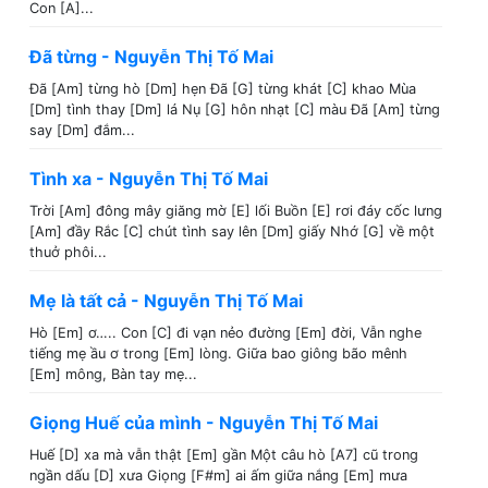
Con [A]...
Đã từng - Nguyễn Thị Tố Mai
Đã [Am] từng hò [Dm] hẹn Đã [G] từng khát [C] khao Mùa
[Dm] tình thay [Dm] lá Nụ [G] hôn nhạt [C] màu Đã [Am] từng
say [Dm] đắm...
Tình xa - Nguyễn Thị Tố Mai
Trời [Am] đông mây giăng mờ [E] lối Buồn [E] rơi đáy cốc lưng
[Am] đầy Rắc [C] chút tình say lên [Dm] giấy Nhớ [G] về một
thuở phôi...
Mẹ là tất cả - Nguyễn Thị Tố Mai
Hò [Em] ơ….. Con [C] đi vạn nẻo đường [Em] đời, Vẫn nghe
tiếng mẹ ầu ơ trong [Em] lòng. Giữa bao giông bão mênh
[Em] mông, Bàn tay mẹ...
Giọng Huế của mình - Nguyễn Thị Tố Mai
Huế [D] xa mà vẫn thật [Em] gần Một câu hò [A7] cũ trong
ngần dấu [D] xưa Giọng [F#m] ai ấm giữa nắng [Em] mưa