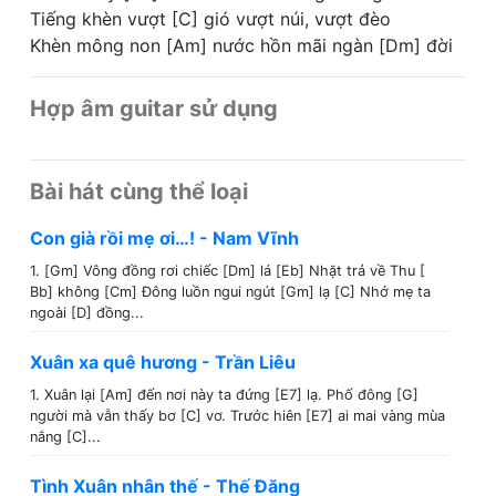
Tiếng khèn vượt [C] gió vượt núi, vượt đèo
Khèn mông non [Am] nước hồn mãi ngàn [Dm] đời
Hợp âm guitar sử dụng
Bài hát cùng thể loại
Con già rồi mẹ ơi…! - Nam Vĩnh
1. [Gm] Vông đồng rơi chiếc [Dm] lá [Eb] Nhặt trả về Thu [
Bb] không [Cm] Đông luồn ngui ngút [Gm] lạ [C] Nhớ mẹ ta
ngoài [D] đồng...
Xuân xa quê hương - Trần Liêu
1. Xuân lại [Am] đến nơi này ta đứng [E7] lạ. Phố đông [G]
người mà vẫn thấy bơ [C] vơ. Trước hiên [E7] ai mai vàng mùa
nắng [C]...
Tình Xuân nhân thế - Thế Đăng