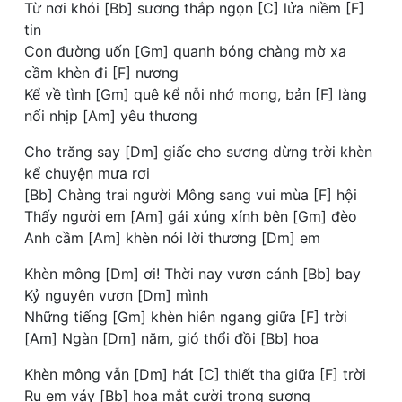
Từ nơi khói [Bb] sương thắp ngọn [C] lửa niềm [F]
tin
Con đường uốn [Gm] quanh bóng chàng mờ xa
cầm khèn đi [F] nương
Kể về tình [Gm] quê kể nỗi nhớ mong, bản [F] làng
nối nhịp [Am] yêu thương
Cho trăng say [Dm] giấc cho sương dừng trời khèn
kể chuyện mưa rơi
[Bb] Chàng trai người Mông sang vui mùa [F] hội
Thấy người em [Am] gái xúng xính bên [Gm] đèo
Anh cầm [Am] khèn nói lời thương [Dm] em
Khèn mông [Dm] ơi! Thời nay vươn cánh [Bb] bay
Kỷ nguyên vươn [Dm] mình
Những tiếng [Gm] khèn hiên ngang giữa [F] trời
[Am] Ngàn [Dm] năm, gió thổi đồi [Bb] hoa
Khèn mông vẫn [Dm] hát [C] thiết tha giữa [F] trời
Ru em váy [Bb] hoa mắt cười trong sương