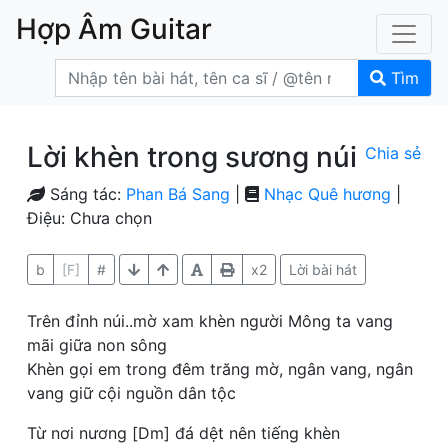
Hợp Âm Guitar
Tìm
Lời khèn trong sương núi
Chia sẻ
Sáng tác:
Phan Bá Sang
|
Nhạc Quê hương
|
Điệu: Chưa chọn
b
[F]
#
x2
Lời bài hát
Trên đỉnh núi..mờ xam khèn người Mông ta vang
mãi giữa non sông
Khèn gọi em trong đêm trăng mờ, ngân vang, ngân
vang giữ cội nguồn dân tộc
Từ nơi nương [Dm] đá dệt nên tiếng khèn