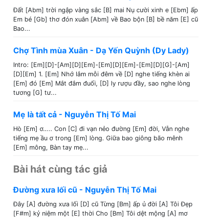
Đất [Abm] trời ngập vàng sắc [B] mai Nụ cười xinh e [Ebm] ấp
Em bé [Gb] thơ đón xuân [Abm] về Bao bộn [B] bề năm [E] cũ
Bao...
Chợ Tình mùa Xuân - Dạ Yến Quỳnh (Dy Lady)
Intro: [Em][D]-[Am][D][Em]-[Em][D][Em]-[Em][D][G]-[Am]
[D][Em] 1. [Em] Nhớ lắm mỗi đêm về [D] nghe tiếng khèn ai
[Em] đó [Em] Mắt đắm đuối, [D] ly rượu đầy, sao nghe lòng
tương [G] tư...
Mẹ là tất cả - Nguyễn Thị Tố Mai
Hò [Em] ơ….. Con [C] đi vạn nẻo đường [Em] đời, Vẫn nghe
tiếng mẹ ầu ơ trong [Em] lòng. Giữa bao giông bão mênh
[Em] mông, Bàn tay mẹ...
Bài hát cùng tác giả
Đường xưa lối cũ - Nguyễn Thị Tố Mai
Đây [A] đường xưa lối [D] cũ Từng [Bm] ấp ủ đời [A] Tôi Đẹp
[F#m] kỷ niệm một [E] thời Cho [Bm] Tôi dệt mộng [A] mơ