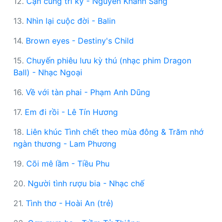
12.
Cạn cùng tri kỷ - Nguyễn Khánh Sang
13.
Nhìn lại cuộc đời - Balin
14.
Brown eyes - Destiny's Child
15.
Chuyến phiêu lưu kỳ thú (nhạc phim Dragon
Ball) - Nhạc Ngoại
16.
Về với tàn phai - Phạm Anh Dũng
17.
Em đi rồi - Lê Tín Hương
18.
Liên khúc Tình chết theo mùa đông & Trăm nhớ
ngàn thương - Lam Phương
19.
Cõi mê lầm - Tiều Phu
20.
Người tình rượu bia - Nhạc chế
21.
Tình thơ - Hoài An (trẻ)