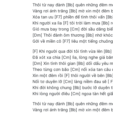
Thôi từ nay đành [Bb] quên những đêm mo
Vàng rơi ánh trăng [Bb] mờ xin một đêm b
Xóa tan ưu [F7] phiền để tình thôi vấn [B
Khi người xa lìa [F] tôi trời làm mưa [Bb] r
Gió mưa bay trong [Cm] đời sầu dâng biể
[Dm[ Thôi đành ôm thương [Bb] nhớ khóc 
Gởi về miền cô [F7] liêu một tiếng chuông
[F] Khi người qua đời tôi tình vừa lên [Bb]
Đã xót xa chia [Cm] lìa, lòng nghe giá băn
[Dm] Xin tình thôi gian [Bb] dối dấu yêu m
Theo từng cơn bão [Cm] nổi xóa tan câu đ
Xin một đêm rồi [F] thôi người về bên [Bb]
Nối tơ duyên lỡ [Cm] làng niềm đau sẽ [ F
Khi đời không chung [Bb] bước lỡ duyên t
Khi lòng người điêu [Cm] ngoa tàn hết gi
Thôi từ nay đành [Bb] quên những đêm mo
Vàng rơi ánh trăng [Bb] mờ xin một đêm b