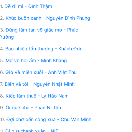
11.
Dề đi mi - Đình Thậm
12.
Khúc buồn xanh - Nguyễn Đình Phùng
13.
Đừng làm tan vỡ giấc mơ - Phúc
Trường
14.
Bao nhiêu tổn thương - Khánh Đơn
15.
Mơ về hơi ấm - Minh Khang
16.
Gió về miền xuôi - Anh Việt Thu
17.
Biển và tôi - Nguyễn Nhật Minh
18.
Kiếp làm thuê - Lý Hào Nam
19.
Ôi quê nhà - Phan Ni Tấn
20.
Đợi chờ bến sông xưa - Chu Văn Minh
21.
Đi qua thanh xuân - NIT