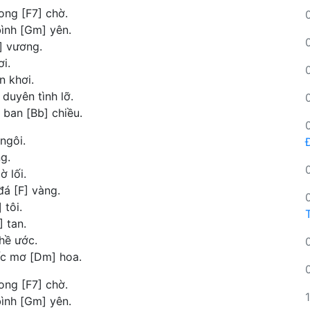
ng [F7] chờ.
ình [Gm] yên.
b] vương.
ơi.
n khơi.
duyên tình lỡ.
 ban [Bb] chiều.
 ngôi.
g.
ờ lối.
á [F] vàng.
 tôi.
] tan.
hề ước.
ấc mơ [Dm] hoa.
ng [F7] chờ.
ình [Gm] yên.