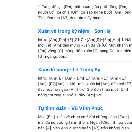
1. Từng để lạc [Dm] mất nhau giữa phố đông [Dm]
người Lời nói chia [Gm] xa sao nghe buốt [Gm] lòng
Tình làm tim [A7] đau tận mấy mùa...
Xuân về trong kỷ niệm - Sơn Hạ
Intro: [Am][Dm]-[F][G][C]-[Am][D]-[Em][Am] 1. Nă
mới Tết [Am] đến mừng xuân đã về [G] Một nhánh m
[Em] vàng [G] mừng đón xuân [C] sang Đời trai hiên
[G] ngang, bôn...
Xuân lẻ bóng - Lê Trọng Sỹ
Intro: [Am][E7][Am]-[Dm][E7][Am]-[E7][Am]-[E7]
[Am]-[E7][Am] 1. Một mùa xuân lại [Am] đến nơi [E7
đây hoa nở ngập [Am] trời Giờ đơn thân một [Dm]
bóng thương ai nhớ ai đầy [Am] vơi...
Tự tình xuân - Vũ Vĩnh Phúc
Mùa [Bm] xuân về chưa em? Khi những cánh [F#m]
mai đã nở vương [Em] thềm. Ngàn [C#dim] hoa cười
bên [A] hiên Ánh dương ngập [A7] tràn không gian..