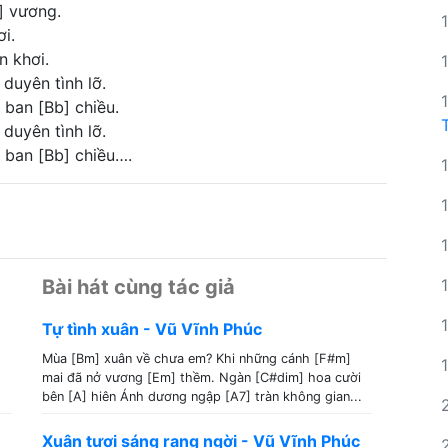
b] vương.
ơi.
n khơi.
duyên tình lỡ.
 ban [Bb] chiều.
duyên tình lỡ.
 ban [Bb] chiều….
Bài hát cùng tác giả
Tự tình xuân - Vũ Vĩnh Phúc
Mùa [Bm] xuân về chưa em? Khi những cánh [F#m]
mai đã nở vương [Em] thềm. Ngàn [C#dim] hoa cười
bên [A] hiên Ánh dương ngập [A7] tràn không gian...
Xuân tươi sáng rạng ngời - Vũ Vĩnh Phúc