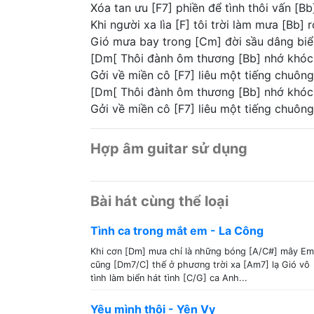
Xóa tan ưu [F7] phiền để tình thôi vấn [B
Khi người xa lìa [F] tôi trời làm mưa [Bb] r
Gió mưa bay trong [Cm] đời sầu dâng biể
[Dm[ Thôi đành ôm thương [Bb] nhớ khóc 
Gởi về miền cô [F7] liêu một tiếng chuông
[Dm[ Thôi đành ôm thương [Bb] nhớ khóc 
Gởi về miền cô [F7] liêu một tiếng chuông
Hợp âm guitar sử dụng
Bài hát cùng thể loại
Tình ca trong mắt em - La Công
Khi cơn [Dm] mưa chỉ là những bóng [A/C#] mây Em
cũng [Dm7/C] thế ở phương trời xa [Am7] lạ Gió vô
tình làm biển hát tình [C/G] ca Anh...
Yêu mình thôi - Yên Vy