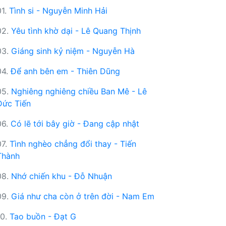
01.
Tình si - Nguyễn Minh Hải
02.
Yêu tình khờ dại - Lê Quang Thịnh
03.
Giáng sinh kỷ niệm - Nguyễn Hà
04.
Để anh bên em - Thiên Dũng
05.
Nghiêng nghiêng chiều Ban Mê - Lê
Đức Tiến
06.
Có lẽ tới bây giờ - Đang cập nhật
07.
Tình nghèo chẳng đổi thay - Tiến
Thành
08.
Nhớ chiến khu - Đỗ Nhuận
09.
Giá như cha còn ở trên đời - Nam Em
10.
Tao buồn - Đạt G