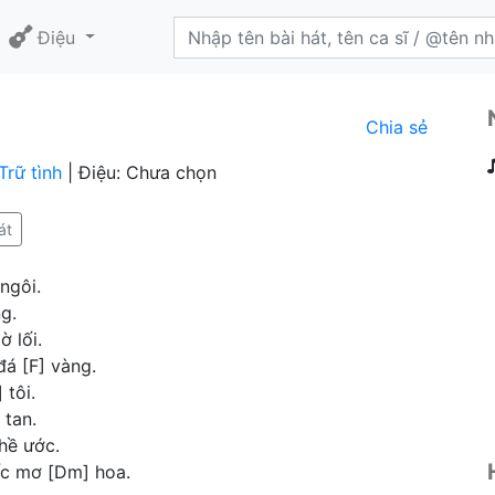
Điệu
Chia sẻ
Trữ tình
| Điệu: Chưa chọn
át
 ngôi.
g.
ờ lối.
á [F] vàng.
 tôi.
 tan.
hề ước.
ấc mơ [Dm] hoa.