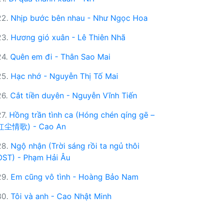
22.
Nhịp bước bên nhau - Như Ngọc Hoa
23.
Hương gió xuân - Lê Thiên Nhã
24.
Quên em đi - Thân Sao Mai
25.
Hạc nhớ - Nguyễn Thị Tố Mai
26.
Cắt tiền duyên - Nguyễn Vĩnh Tiến
27.
Hồng trần tình ca (Hóng chén qíng gē –
红尘情歌) - Cao An
28.
Ngộ nhận (Trời sáng rồi ta ngủ thôi
OST) - Phạm Hải Âu
29.
Em cũng vô tình - Hoàng Bảo Nam
30.
Tôi và anh - Cao Nhật Minh