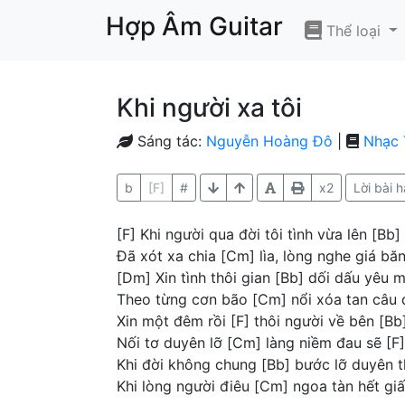
Hợp Âm Guitar
Thể loại
Khi người xa tôi
Sáng tác:
Nguyễn Hoàng Đô
|
Nhạc 
b
[F]
#
x2
Lời bài h
[F] Khi người qua đời tôi tình vừa lên [Bb]
Đã xót xa chia [Cm] lìa, lòng nghe giá băn
[Dm] Xin tình thôi gian [Bb] dối dấu yêu m
Theo từng cơn bão [Cm] nổi xóa tan câu đ
Xin một đêm rồi [F] thôi người về bên [Bb]
Nối tơ duyên lỡ [Cm] làng niềm đau sẽ [F]
Khi đời không chung [Bb] bước lỡ duyên t
Khi lòng người điêu [Cm] ngoa tàn hết gi