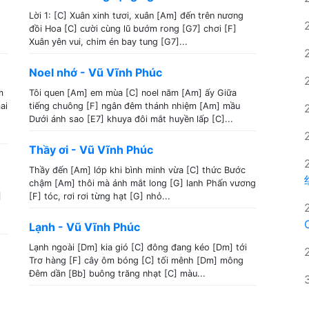
Lời 1: [C] Xuân xinh tươi, xuân [Am] đến trên nương
đồi Hoa [C] cười cùng lũ bướm rong [G7] chơi [F]
Xuân yên vui, chim én bay tung [G7]...
Noel nhớ - Vũ Vĩnh Phúc
m
Tôi quen [Am] em mùa [C] noel năm [Am] ấy Giữa
ai
tiếng chuông [F] ngân đêm thánh nhiệm [Am] mầu
Dưới ánh sao [E7] khuya đôi mắt huyền lấp [C]...
Thầy ơi - Vũ Vĩnh Phúc
Thầy đến [Am] lớp khi bình minh vừa [C] thức Bước
chậm [Am] thôi mà ánh mắt long [G] lanh Phấn vương
]
[F] tóc, rơi rơi từng hạt [G] nhỏ...
Lạnh - Vũ Vĩnh Phúc
Lạnh ngoài [Dm] kia gió [C] đông đang kéo [Dm] tới
Trơ hàng [F] cây ôm bóng [C] tối mênh [Dm] mông
Đêm dần [Bb] buông trăng nhạt [C] màu...
.