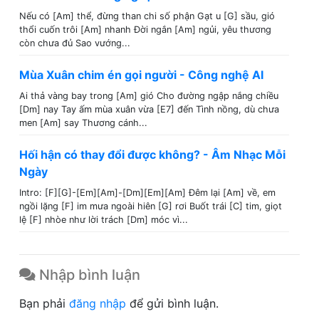
Nếu có [Am] thể, đừng than chi số phận Gạt u [G] sầu, gió
thổi cuốn trôi [Am] nhanh Đời ngắn [Am] ngủi, yêu thương
còn chưa đủ Sao vướng...
Mùa Xuân chim én gọi người - Công nghệ AI
Ai thả vàng bay trong [Am] gió Cho đường ngập nắng chiều
[Dm] nay Tay ấm mùa xuân vừa [E7] đến Tình nồng, dù chưa
men [Am] say Thương cánh...
Hối hận có thay đổi được không? - Âm Nhạc Mỗi
Ngày
Intro: [F][G]-[Em][Am]-[Dm][Em][Am] Đêm lại [Am] về, em
ngồi lặng [F] im mưa ngoài hiên [G] rơi Buốt trái [C] tim, giọt
lệ [F] nhòe như lời trách [Dm] móc vì...
Nhập bình luận
Bạn phải
đăng nhập
để gửi bình luận.