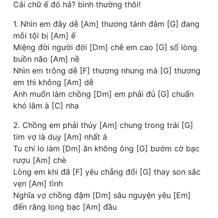
Cái chữ ế đó hả? bình thường thôi!
1. Nhìn em đây dễ [Am] thương tánh đảm [G] đang
mỗi tội bị [Am] ế
Miệng đời người đời [Dm] chê em cao [G] số lòng
buồn não [Am] nề
Nhìn em trông dễ [F] thương nhưng mà [G] thương
em thì không [Am] dễ
Anh muốn làm chồng [Dm] em phải đủ [G] chuẩn
khó lắm à [C] nha
2. Chồng em phải thủy [Am] chung trong trái [G]
tim vợ là duy [Am] nhất á
Tu chí lo làm [Dm] ăn không ông [G] bướm cờ bạc
rượu [Am] chè
Lòng em khi đã [F] yêu chẳng đổi [G] thay son sắc
vẹn [Am] tình
Nghĩa vợ chồng đậm [Dm] sâu nguyện yêu [Em]
đến răng long bạc [Am] đầu