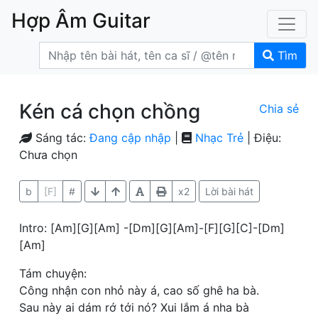
Hợp Âm Guitar
Tìm
Kén cá chọn chồng
Chia sẻ
Sáng tác:
Đang cập nhập
|
Nhạc Trẻ
| Điệu:
Chưa chọn
b
[F]
#
x2
Lời bài hát
Intro: [Am][G][Am] -[Dm][G][Am]-[F][G][C]-[Dm]
[Am]
Tám chuyện:
Công nhận con nhỏ này á, cao số ghê ha bà.
Sau này ai dám rớ tới nó? Xui lắm á nha bà