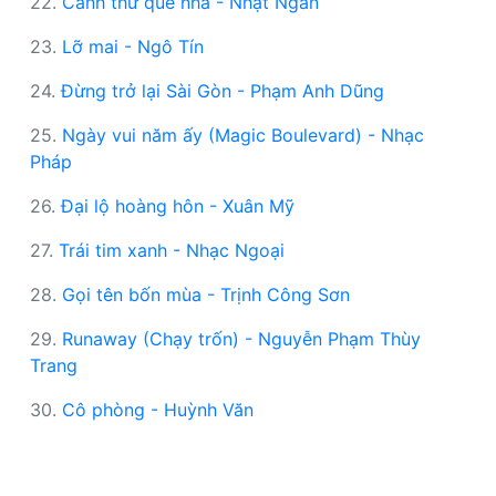
22.
Cánh thư quê nhà - Nhật Ngân
23.
Lỡ mai - Ngô Tín
24.
Đừng trở lại Sài Gòn - Phạm Anh Dũng
25.
Ngày vui năm ấy (Magic Boulevard) - Nhạc
Pháp
26.
Đại lộ hoàng hôn - Xuân Mỹ
27.
Trái tim xanh - Nhạc Ngoại
28.
Gọi tên bốn mùa - Trịnh Công Sơn
29.
Runaway (Chạy trốn) - Nguyễn Phạm Thùy
Trang
30.
Cô phòng - Huỳnh Văn