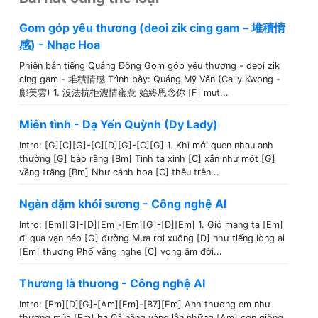
Gom góp yêu thương (deoi zik cing gam – 堆積情
感) - Nhạc Hoa
Phiên bản tiếng Quảng Đông Gom góp yêu thương - deoi zik
cing gam - 堆積情感 Trình bày: Quảng Mỹ Vân (Cally Kwong -
鄺美雲) 1. 沒法抗拒濃情蜜意 始終思念你 [F] mut...
Miên tình - Dạ Yến Quỳnh (Dy Lady)
Intro: [G][C][G]-[C][D][G]-[C][G] 1. Khi mới quen nhau anh
thường [G] bảo rằng [Bm] Tình ta xinh [C] xắn như một [G]
vầng trăng [Bm] Như cánh hoa [C] thêu trên...
Ngàn dặm khói sương - Công nghệ AI
Intro: [Em][G]-[D][Em]-[Em][G]-[D][Em] 1. Gió mang ta [Em]
đi qua vạn nẻo [G] đường Mưa rơi xuống [D] như tiếng lòng ai
[Em] thương Phố vắng nghe [C] vọng âm đời...
Thương là thương - Công nghệ AI
Intro: [Em][D][G]-[Am][Em]-[B7][Em] Anh thương em như
thương mùa [Em] hạ Cả nắng vàng lẫn những [Am] cơn giông