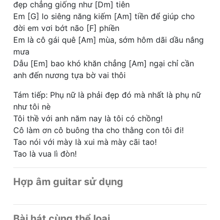
đẹp chẳng giống như [Dm] tiên
Em [G] lo siêng năng kiếm [Am] tiền để giúp cho
đời em vơi bớt não [F] phiền
Em là cô gái quê [Am] mùa, sớm hôm dãi dầu nắng
mưa
Dẫu [Em] bao khó khăn chẳng [Am] ngại chỉ cần
anh đến nương tựa bờ vai thôi
Tám tiếp: Phụ nữ là phải đẹp đó mà nhất là phụ nữ
như tôi nè
Tôi thề với anh năm nay là tôi có chồng!
Cô làm ơn cô buông tha cho thằng con tôi đi!
Tao nói với mày là xui mà mày cãi tao!
Tao là vua lì đòn!
Hợp âm guitar sử dụng
Bài hát cùng thể loại