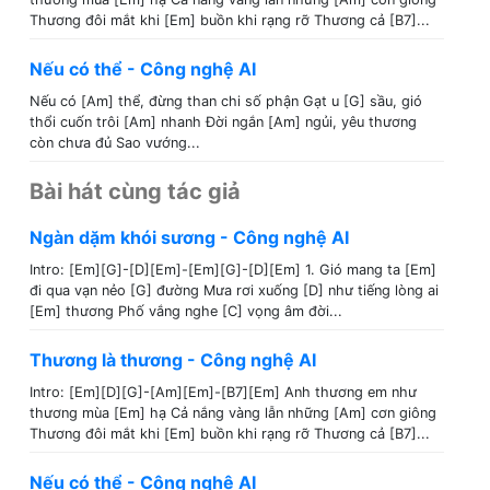
Thương đôi mắt khi [Em] buồn khi rạng rỡ Thương cả [B7]...
Nếu có thể - Công nghệ AI
Nếu có [Am] thể, đừng than chi số phận Gạt u [G] sầu, gió
thổi cuốn trôi [Am] nhanh Đời ngắn [Am] ngủi, yêu thương
còn chưa đủ Sao vướng...
Bài hát cùng tác giả
Ngàn dặm khói sương - Công nghệ AI
Intro: [Em][G]-[D][Em]-[Em][G]-[D][Em] 1. Gió mang ta [Em]
đi qua vạn nẻo [G] đường Mưa rơi xuống [D] như tiếng lòng ai
[Em] thương Phố vắng nghe [C] vọng âm đời...
Thương là thương - Công nghệ AI
Intro: [Em][D][G]-[Am][Em]-[B7][Em] Anh thương em như
thương mùa [Em] hạ Cả nắng vàng lẫn những [Am] cơn giông
Thương đôi mắt khi [Em] buồn khi rạng rỡ Thương cả [B7]...
Nếu có thể - Công nghệ AI