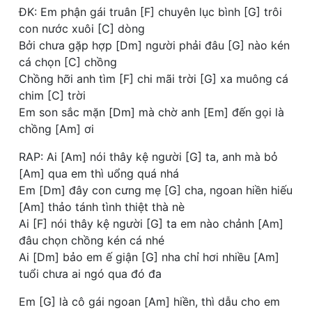
ĐK: Em phận gái truân [F] chuyên lục bình [G] trôi
con nước xuôi [C] dòng
Bởi chưa gặp hợp [Dm] người phải đâu [G] nào kén
cá chọn [C] chồng
Chồng hỡi anh tìm [F] chi mãi trời [G] xa muông cá
chim [C] trời
Em son sắc mặn [Dm] mà chờ anh [Em] đến gọi là
chồng [Am] ơi
RAP: Ai [Am] nói thây kệ người [G] ta, anh mà bỏ
[Am] qua em thì uổng quá nhá
Em [Dm] đây con cưng mẹ [G] cha, ngoan hiền hiếu
[Am] thảo tánh tình thiệt thà nè
Ai [F] nói thây kệ người [G] ta em nào chảnh [Am]
đâu chọn chồng kén cá nhé
Ai [Dm] bảo em ế giận [G] nha chỉ hơi nhiều [Am]
tuổi chưa ai ngó qua đó đa
Em [G] là cô gái ngoan [Am] hiền, thì dẫu cho em