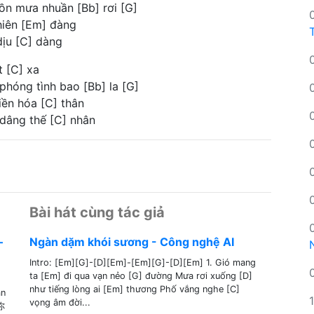
hồn mưa nhuần [Bb] rơi [G]
thiên [Em] đàng
dịu [C] dàng
t [C] xa
phóng tình bao [Bb] la [G]
hiền hóa [C] thân
 dâng thế [C] nhân
Bài hát cùng tác giả
–
Ngàn dặm khói sương - Công nghệ AI
Intro: [Em][G]-[D][Em]-[Em][G]-[D][Em] 1. Gió mang
ta [Em] đi qua vạn nẻo [G] đường Mưa rơi xuống [D]
như tiếng lòng ai [Em] thương Phố vắng nghe [C]
ân
vọng âm đời...
你