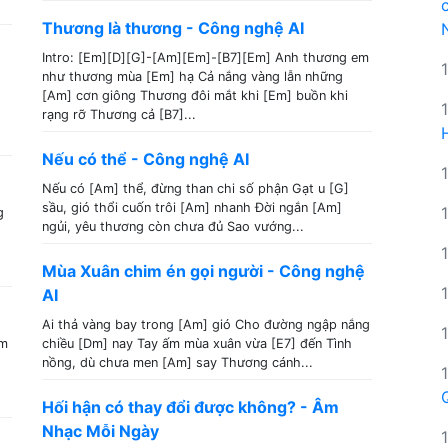
Thương là thương - Công nghệ AI
Intro: [Em][D][G]-[Am][Em]-[B7][Em] Anh thương em
như thương mùa [Em] hạ Cả nắng vàng lẫn những
[Am] cơn giông Thương đôi mắt khi [Em] buồn khi
rạng rỡ Thương cả [B7]...
Nếu có thể - Công nghệ AI
Nếu có [Am] thể, đừng than chi số phận Gạt u [G]
sầu, gió thổi cuốn trôi [Am] nhanh Đời ngắn [Am]
g
ngủi, yêu thương còn chưa đủ Sao vướng...
Mùa Xuân chim én gọi người - Công nghệ
AI
Ai thả vàng bay trong [Am] gió Cho đường ngập nắng
em
chiều [Dm] nay Tay ấm mùa xuân vừa [E7] đến Tình
nồng, dù chưa men [Am] say Thương cánh...
Hối hận có thay đổi được không? - Âm
Nhạc Mỗi Ngày