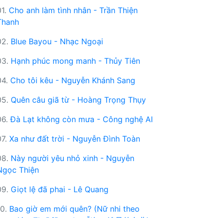
01.
Cho anh làm tình nhân - Trần Thiện
Thanh
02.
Blue Bayou - Nhạc Ngoại
03.
Hạnh phúc mong manh - Thủy Tiên
04.
Cho tôi kêu - Nguyễn Khánh Sang
05.
Quên câu giã từ - Hoàng Trọng Thụy
06.
Đà Lạt không còn mưa - Công nghệ AI
07.
Xa như đất trời - Nguyễn Đình Toàn
08.
Này người yêu nhỏ xinh - Nguyễn
Ngọc Thiện
09.
Giọt lệ đã phai - Lê Quang
10.
Bao giờ em mới quên? (Nữ nhi theo