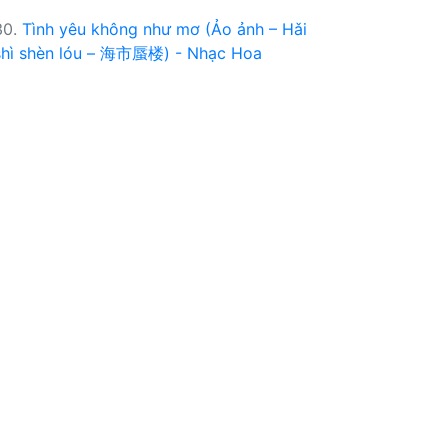
30.
Tình yêu không như mơ (Ảo ảnh – Hǎi
shì shèn lóu – 海市蜃楼) - Nhạc Hoa