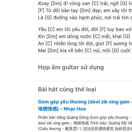
Xoay [Dm] đi vòng oan [C] trái, ngỡ [G] 
[F] Từ đôi bàn tay [Dm] đẹp, em xây tôi 
Là [G] đường vào hạnh phúc, nơi trái tim 
Yêu [C] em tôi yêu đời, đời [F] tuy bao xó
Xin [Dm] em dòng nước [C] mắt, khai [G] 
An [C] nhiên lòng tôi đợi, giọt [F] sương 
Mai [Dm] kia về bên [C] núi, môi [G] cười
Hợp âm guitar sử dụng
Bài hát cùng thể loại
Gom góp yêu thương (deoi zik cing gam 
堆積情感) - Nhạc Hoa
Phiên bản tiếng Quảng Đông Gom góp yêu thương -
deoi zik cing gam - 堆積情感 Trình bày: Quảng Mỹ V
(Cally Kwong - 鄺美雲) 1. 沒法抗拒濃情蜜意 始終思念