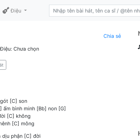
Điệu
Chia sẻ
 Điệu: Chưa chọn
át
 gót [C] son
G] ấm bình minh [Bb] non [G]
 đời [C] không
 mênh [C] mông
 dịu phận [C] đời