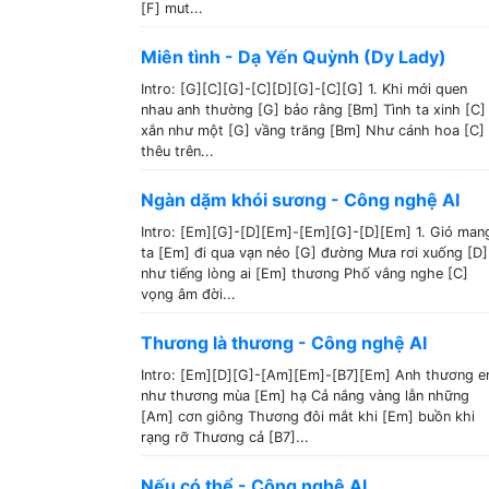
[F] mut...
Miên tình - Dạ Yến Quỳnh (Dy Lady)
Intro: [G][C][G]-[C][D][G]-[C][G] 1. Khi mới quen
nhau anh thường [G] bảo rằng [Bm] Tình ta xinh [C]
xắn như một [G] vầng trăng [Bm] Như cánh hoa [C]
thêu trên...
Ngàn dặm khói sương - Công nghệ AI
Intro: [Em][G]-[D][Em]-[Em][G]-[D][Em] 1. Gió man
ta [Em] đi qua vạn nẻo [G] đường Mưa rơi xuống [D]
như tiếng lòng ai [Em] thương Phố vắng nghe [C]
vọng âm đời...
Thương là thương - Công nghệ AI
Intro: [Em][D][G]-[Am][Em]-[B7][Em] Anh thương 
như thương mùa [Em] hạ Cả nắng vàng lẫn những
[Am] cơn giông Thương đôi mắt khi [Em] buồn khi
rạng rỡ Thương cả [B7]...
Nếu có thể - Công nghệ AI