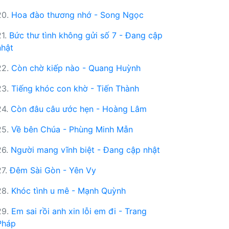
20.
Hoa đào thương nhớ - Song Ngọc
21.
Bức thư tình không gửi số 7 - Đang cập
nhật
22.
Còn chờ kiếp nào - Quang Huỳnh
23.
Tiếng khóc con khờ - Tiến Thành
24.
Còn đâu câu ước hẹn - Hoàng Lâm
25.
Về bên Chúa - Phùng Minh Mẫn
26.
Người mang vĩnh biệt - Đang cập nhật
27.
Đêm Sài Gòn - Yên Vy
28.
Khóc tình u mê - Mạnh Quỳnh
29.
Em sai rồi anh xin lỗi em đi - Trang
Pháp