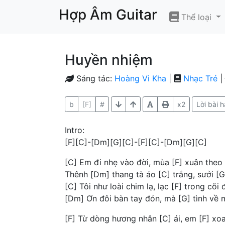
Hợp Âm Guitar
Thể loại
Huyền nhiệm
Sáng tác:
Hoàng Vi Kha
|
Nhạc Trẻ
|
b
[F]
#
x2
Lời bài h
Intro:
[F][C]-[Dm][G][C]-[F][C]-[Dm][G][C]
[C] Em đi nhẹ vào đời, mùa [F] xuân theo
Thênh [Dm] thang tà áo [C] trắng, sưởi [
[C] Tôi như loài chim lạ, lạc [F] trong cõi
[Dm] Ơn đôi bàn tay đón, mà [G] tình về
[F] Từ dòng hương nhân [C] ái, em [F] xoa