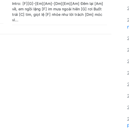
Intro: [F][G]-[Em][Am]-[Dm][Em][Am] Đêm lại [Am]
về, em ngồi lặng [F] im mưa ngoài hiên [G] rơi Buốt
trái [C] tim, giọt lệ [F] nhòe như lời trách [Dm] móc
vì...