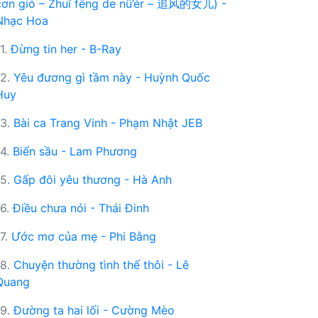
cơn gió – Zhuī fēng de nǚ’ér – 追风的女儿) -
Nhạc Hoa
11.
Đừng tin her - B-Ray
12.
Yêu đương gì tầm này - Huỳnh Quốc
Huy
13.
Bài ca Trang Vinh - Phạm Nhật JEB
14.
Biển sầu - Lam Phương
15.
Gấp đôi yêu thương - Hà Anh
16.
Điều chưa nói - Thái Đinh
17.
Ước mơ của mẹ - Phi Bằng
18.
Chuyện thường tình thế thôi - Lê
Quang
19.
Đường ta hai lối - Cường Mèo