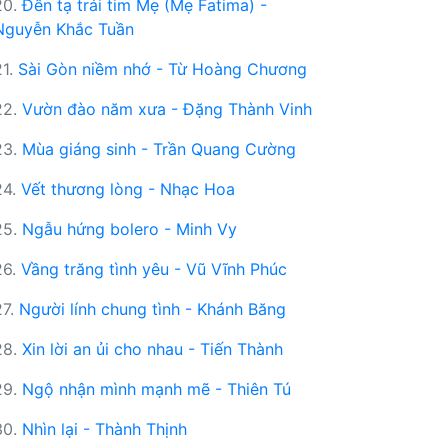
20.
Đền tạ trái tim Mẹ (Mẹ Fatima) -
Nguyễn Khắc Tuần
21.
Sài Gòn niềm nhớ - Từ Hoàng Chương
22.
Vườn đào năm xưa - Đặng Thành Vinh
23.
Mùa giáng sinh - Trần Quang Cường
24.
Vết thương lòng - Nhạc Hoa
25.
Ngẫu hứng bolero - Minh Vy
26.
Vầng trăng tình yêu - Vũ Vĩnh Phúc
27.
Người lính chung tình - Khánh Băng
28.
Xin lời an ủi cho nhau - Tiến Thành
29.
Ngộ nhận mình mạnh mẽ - Thiên Tú
30.
Nhìn lại - Thành Thịnh