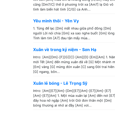
cũng [Dm7/C] thế ở phương trời xa [Am7] lạ Gió vô
tình làm biển hát tình [C/G] ca Anh...
Yêu mình thôi - Yên Vy
1. Từng để lạc [Dm] mất nhau giữa phố đông [Dm]
người Lời nói chia [Gm] xa sao nghe buốt [Gm] lòng
Tình làm tim [A7] đau tận mấy mùa...
Xuân về trong kỷ niệm - Sơn Hạ
Intro: [Am][Dm]-[F][G][C]-[Am][D]-[Em][Am] 1. Nă
mới Tết [Am] đến mừng xuân đã về [G] Một nhánh m
[Em] vàng [G] mừng đón xuân [C] sang Đời trai hiên
[G] ngang, bôn...
Xuân lẻ bóng - Lê Trọng Sỹ
Intro: [Am][E7][Am]-[Dm][E7][Am]-[E7][Am]-[E7]
[Am]-[E7][Am] 1. Một mùa xuân lại [Am] đến nơi [E7
đây hoa nở ngập [Am] trời Giờ đơn thân một [Dm]
bóng thương ai nhớ ai đầy [Am] vơi...