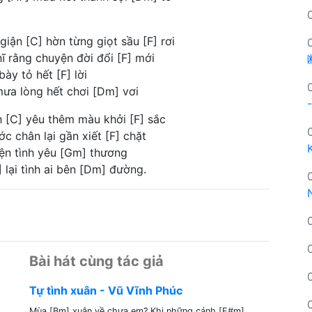
ận [C] hờn từng giọt sầu [F] rơi
ĩ rằng chuyện đời đổi [F] mới
ày tỏ hết [F] lời
ưa lòng hết chơi [Dm] vơi
-
h [C] yêu thêm màu khởi [F] sắc
c chân lại gần xiết [F] chặt
yện tình yêu [Gm] thương
lại tình ai bên [Dm] đường.
Bài hát cùng tác giả
Tự tình xuân - Vũ Vĩnh Phúc
Mùa [Bm] xuân về chưa em? Khi những cánh [F#m]