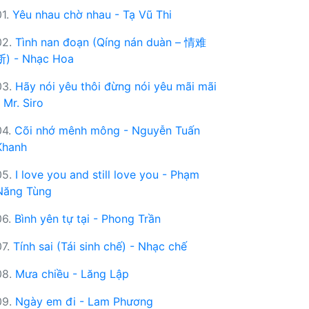
01.
Yêu nhau chờ nhau - Tạ Vũ Thi
02.
Tình nan đoạn (Qíng nán duàn – 情难
断) - Nhạc Hoa
03.
Hãy nói yêu thôi đừng nói yêu mãi mãi
 Mr. Siro
04.
Cõi nhớ mênh mông - Nguyễn Tuấn
Khanh
05.
I love you and still love you - Phạm
Năng Tùng
06.
Bình yên tự tại - Phong Trần
07.
Tính sai (Tái sinh chế) - Nhạc chế
08.
Mưa chiều - Lăng Lập
09.
Ngày em đi - Lam Phương