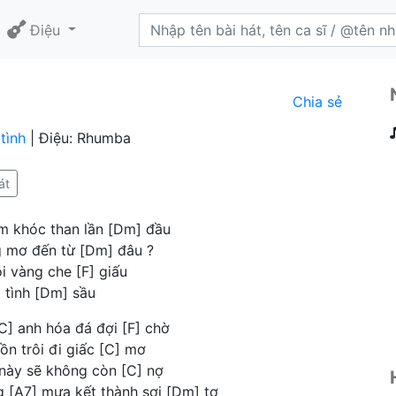
Điệu
a
Chia sẻ
tình
| Điệu: Rhumba
át
em khóc than lần [Dm] đầu
g mơ đến từ [Dm] đâu ?
i vàng che [F] giấu
 tình [Dm] sầu
C] anh hóa đá đợi [F] chờ
ồn trôi đi giấc [C] mơ
 này sẽ không còn [C] nợ
 [A7] mưa kết thành sợi [Dm] tơ