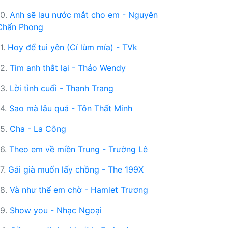
10.
Anh sẽ lau nước mắt cho em - Nguyên
Chấn Phong
11.
Hoy để tui yên (Cí lùm mía) - TVk
12.
Tim anh thắt lại - Thảo Wendy
13.
Lời tình cuối - Thanh Trang
14.
Sao mà lâu quá - Tôn Thất Minh
15.
Cha - La Công
16.
Theo em về miền Trung - Trường Lê
17.
Gái già muốn lấy chồng - The 199X
18.
Và như thế em chờ - Hamlet Trương
19.
Show you - Nhạc Ngoại