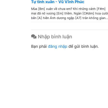
Tự tình xuân - Vũ Vĩnh Phúc
Mùa [Bm] xuân về chưa em? Khi những cánh [F#m]
mai đã nở vương [Em] thềm. Ngàn [C#dim] hoa cười
bên [A] hiên Ánh dương ngập [A7] tràn không gian..
Nhập bình luận
Bạn phải
đăng nhập
để gửi bình luận.