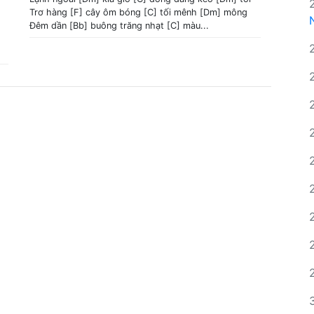
Trơ hàng [F] cây ôm bóng [C] tối mênh [Dm] mông
Đêm dần [Bb] buông trăng nhạt [C] màu...
.