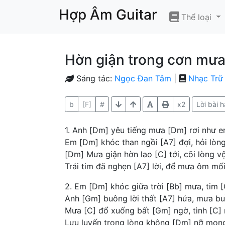
Hợp Âm Guitar
Thể loại
Hờn giận trong cơn mư
Sáng tác:
Ngọc Đan Tâm
|
Nhạc Trữ 
b
[F]
#
x2
Lời bài h
1. Anh [Dm] yêu tiếng mưa [Dm] rơi như 
Em [Dm] khóc than ngồi [A7] đợi, hỏi lòn
[Dm] Mưa giận hờn lao [C] tới, cõi lòng vộ
Trái tim đã nghẹn [A7] lời, để mưa ôm mối
2. Em [Dm] khóc giữa trời [Bb] mưa, tim [
Anh [Gm] buông lời thất [A7] hứa, mưa bu
Mưa [C] đổ xuống bất [Gm] ngờ, tình [C]
Lưu luyến trong lòng không [Dm] nỡ mong