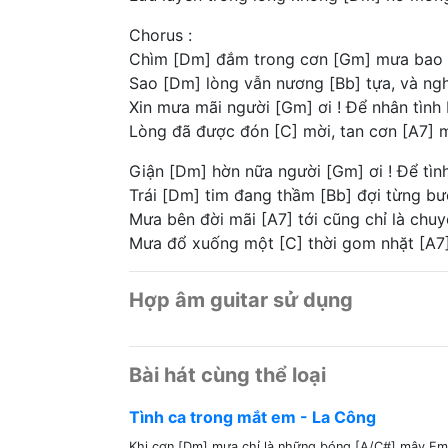
Chorus :
Chìm [Dm] đắm trong cơn [Gm] mưa bao gi
Sao [Dm] lòng vẫn nương [Bb] tựa, và ngh
Xin mưa mãi người [Gm] ơi ! Để nhân tình b
Lòng đã được đón [C] mời, tan cơn [A7] m
Giận [Dm] hờn nữa người [Gm] ơi ! Để tìn
Trái [Dm] tim đang thầm [Bb] đợi từng bướ
Mưa bên đời mãi [A7] tới cũng chỉ là chu
Mưa đổ xuống một [C] thời gom nhặt [A7] 
Hợp âm guitar sử dụng
Bài hát cùng thể loại
Tình ca trong mắt em - La Công
Khi cơn [Dm] mưa chỉ là những bóng [A/C#] mây Em