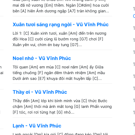
mai đã nở vương [Em] thềm. Ngàn [C#dim] hoa cười
bên [A] hiên Ánh dương ngập [A7] tràn không gian...
Xuân tươi sáng rạng ngời - Vũ Vĩnh Phúc
Lời 1: [C] Xuân xinh tươi, xuân [Am] đến trên nương
đồi Hoa [C] cười cùng lũ bướm rong [G7] chơi [F]
Xuân yên vui, chim én bay tung [G7]...
Noel nhớ - Vũ Vĩnh Phúc
m
Tôi quen [Am] em mùa [C] noel năm [Am] ấy Giữa
ai
tiếng chuông [F] ngân đêm thánh nhiệm [Am] mầu
Dưới ánh sao [E7] khuya đôi mắt huyền lấp [C]...
Thầy ơi - Vũ Vĩnh Phúc
Thầy đến [Am] lớp khi bình minh vừa [C] thức Bước
chậm [Am] thôi mà ánh mắt long [G] lanh Phấn vương
]
[F] tóc, rơi rơi từng hạt [G] nhỏ...
Lạnh - Vũ Vĩnh Phúc
Lạnh ngoài [Dm] kia gió [C] đông đang kéo [Dm] tới