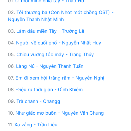
01.
Ừ thôi mình chia tay - Thảo Hồ
02.
Tôi thương ba (Con Nhót mót chồng OST) -
Nguyễn Thanh Nhật Minh
03.
Làm dâu miền Tây - Trường Lê
04.
Người về cuối phố - Nguyễn Nhất Huy
05.
Chiều vương tóc mây - Trang Thủy
06.
Làng Nủ - Nguyễn Thanh Tuấn
07.
Em đi xem hội trăng rằm - Nguyễn Nghị
08.
Điệu ru thời gian - Đình Khiêm
09.
Trà chanh - Changg
10.
Như giấc mơ buồn - Nguyễn Văn Chung
11.
Xa vắng - Trần Liêu