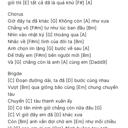
giờ thì [E] tất cả đã là quá khứ [F#] [A]
Chorus
Giờ đây ta đã khác [G] Không còn [A] như xưa
Chẳng vô [F#m] tư như lúc ban đầu [Bm]
Nhìn vào nhật ký [G] thoáng qua [A]
Nhắc về [F#m] tình của đôi ta [Bm]
Anh chọn im lặng [G] bước về sau [A]
Để thấy em [F#m] bên người mới [Bm]
Và [G] chẳng còn là anh [A] cùng em [Dadd9]
Brigde
[C] Đoạn đường dài, ta đã [D] bước cùng nhau
Vượt [Bm] qua giông bão cùng [Em] chung chuyến
tàu
Chuyến [C] tàu thanh xuân ấy
[D] Có tên mình giờ chẳng còn nữa đâu [G]
[C] Vì giờ đây em đã [D] khác xưa
Còn [Bm] anh vẫn đợi chờ em [Em] như mỗi chiều