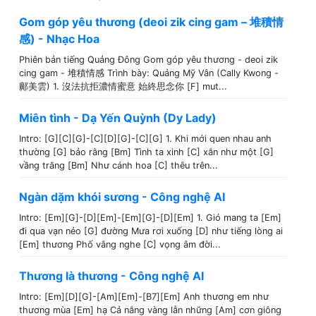
Gom góp yêu thương (deoi zik cing gam – 堆積情
感) - Nhạc Hoa
Phiên bản tiếng Quảng Đông Gom góp yêu thương - deoi zik
cing gam - 堆積情感 Trình bày: Quảng Mỹ Vân (Cally Kwong -
鄺美雲) 1. 沒法抗拒濃情蜜意 始終思念你 [F] mut...
Miên tình - Dạ Yến Quỳnh (Dy Lady)
Intro: [G][C][G]-[C][D][G]-[C][G] 1. Khi mới quen nhau anh
thường [G] bảo rằng [Bm] Tình ta xinh [C] xắn như một [G]
vầng trăng [Bm] Như cánh hoa [C] thêu trên...
Ngàn dặm khói sương - Công nghệ AI
Intro: [Em][G]-[D][Em]-[Em][G]-[D][Em] 1. Gió mang ta [Em]
đi qua vạn nẻo [G] đường Mưa rơi xuống [D] như tiếng lòng ai
[Em] thương Phố vắng nghe [C] vọng âm đời...
Thương là thương - Công nghệ AI
Intro: [Em][D][G]-[Am][Em]-[B7][Em] Anh thương em như
thương mùa [Em] hạ Cả nắng vàng lẫn những [Am] cơn giông