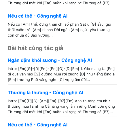
Thương đôi mắt khi [Em] buồn khi rạng rỡ Thương cả [B7]...
Nếu có thể - Công nghệ AI
Nếu có [Am] thể, đừng than chi số phận Gạt u [G] sầu, gió
thổi cuốn trôi [Am] nhanh Đời ngắn [Am] ngủi, yêu thương
còn chưa đủ Sao vướng...
Bài hát cùng tác giả
Ngàn dặm khói sương - Công nghệ AI
Intro: [Em][G]-[D][Em]-[Em][G]-[D][Em] 1. Gió mang ta [Em]
đi qua vạn nẻo [G] đường Mưa rơi xuống [D] như tiếng lòng ai
[Em] thương Phố vắng nghe [C] vọng âm đời...
Thương là thương - Công nghệ AI
Intro: [Em][D][G]-[Am][Em]-[B7][Em] Anh thương em như
thương mùa [Em] hạ Cả nắng vàng lẫn những [Am] cơn giông
Thương đôi mắt khi [Em] buồn khi rạng rỡ Thương cả [B7]...
Nếu có thể - Công nghệ AI