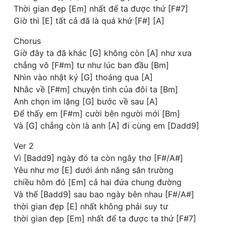
Thời gian đẹp [Em] nhất để ta được thứ [F#7]
Giờ thì [E] tất cả đã là quá khứ [F#] [A]
Chorus
Giờ đây ta đã khác [G] không còn [A] như xưa
chẳng vô [F#m] tư như lúc ban đầu [Bm]
Nhìn vào nhật ký [G] thoáng qua [A]
Nhắc về [F#m] chuyện tình của đôi ta [Bm]
Anh chọn im lặng [G] bước về sau [A]
Để thấy em [F#m] cười bên người mới [Bm]
Và [G] chẳng còn là anh [A] đi cùng em [Dadd9]
Ver 2
Vì [Badd9] ngày đó ta còn ngây thơ [F#/A#]
Yêu như mơ [E] dưới ánh nắng sân trường
chiều hôm đó [Em] cả hai đứa chung đường
Và thế [Badd9] sau bao ngày bên nhau [F#/A#]
thời gian đẹp [E] nhất không phải suy tư
thời gian đẹp [Em] nhất để ta được ta thứ [F#7]