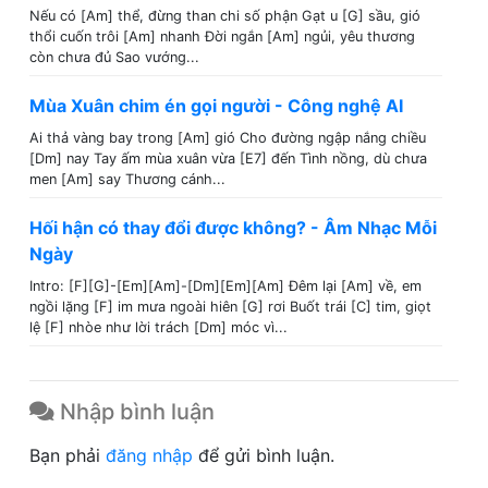
Nếu có [Am] thể, đừng than chi số phận Gạt u [G] sầu, gió
thổi cuốn trôi [Am] nhanh Đời ngắn [Am] ngủi, yêu thương
còn chưa đủ Sao vướng...
Mùa Xuân chim én gọi người - Công nghệ AI
Ai thả vàng bay trong [Am] gió Cho đường ngập nắng chiều
[Dm] nay Tay ấm mùa xuân vừa [E7] đến Tình nồng, dù chưa
men [Am] say Thương cánh...
Hối hận có thay đổi được không? - Âm Nhạc Mỗi
Ngày
Intro: [F][G]-[Em][Am]-[Dm][Em][Am] Đêm lại [Am] về, em
ngồi lặng [F] im mưa ngoài hiên [G] rơi Buốt trái [C] tim, giọt
lệ [F] nhòe như lời trách [Dm] móc vì...
Nhập bình luận
Bạn phải
đăng nhập
để gửi bình luận.