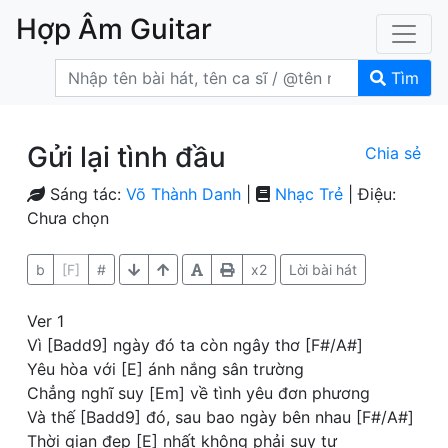
Hợp Âm Guitar
Tìm
Gửi lại tình đầu
Chia sẻ
Sáng tác:
Võ Thành Danh
|
Nhạc Trẻ
| Điệu:
Chưa chọn
b
[F]
#
x2
Lời bài hát
Ver 1
Vì [Badd9] ngày đó ta còn ngây thơ [F#/A#]
Yêu hòa với [E] ánh nắng sân trường
Chẳng nghĩ suy [Em] về tình yêu đơn phương
Và thế [Badd9] đó, sau bao ngày bên nhau [F#/A#]
Thời gian đẹp [E] nhất không phải suy tư