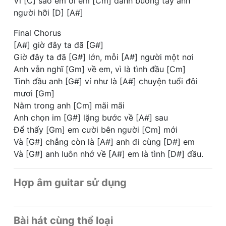
Vì [C] sao em ơi em [Cm] đành buông tay anh
người hỡi [D] [A#]
Final Chorus
[A#] giờ đây ta đã [G#]
Giờ đây ta đã [G#] lớn, mỗi [A#] người một nơi
Anh vẫn nghĩ [Gm] về em, vì là tình đầu [Cm]
Tình đầu anh [G#] ví như là [A#] chuyện tuổi đôi
mươi [Gm]
Nằm trong anh [Cm] mãi mãi
Anh chọn im [G#] lặng bước về [A#] sau
Để thấy [Gm] em cười bên người [Cm] mới
Và [G#] chẳng còn là [A#] anh đi cùng [D#] em
Và [G#] anh luôn nhớ về [A#] em là tình [D#] đầu.
Hợp âm guitar sử dụng
Bài hát cùng thể loại