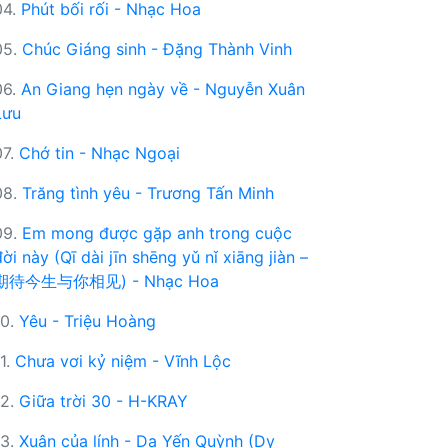
04.
Phút bối rối - Nhạc Hoa
05.
Chúc Giáng sinh - Đặng Thành Vinh
06.
An Giang hẹn ngày về - Nguyễn Xuân
Lưu
07.
Chớ tin - Nhạc Ngoại
08.
Trăng tình yêu - Trương Tấn Minh
09.
Em mong được gặp anh trong cuộc
đời này (Qī dài jīn shēng yǔ nǐ xiāng jiàn –
期待今生与你相见) - Nhạc Hoa
10.
Yêu - Triệu Hoàng
11.
Chưa vơi kỷ niệm - Vĩnh Lộc
12.
Giữa trời 30 - H-KRAY
13.
Xuân của lính - Dạ Yến Quỳnh (Dy