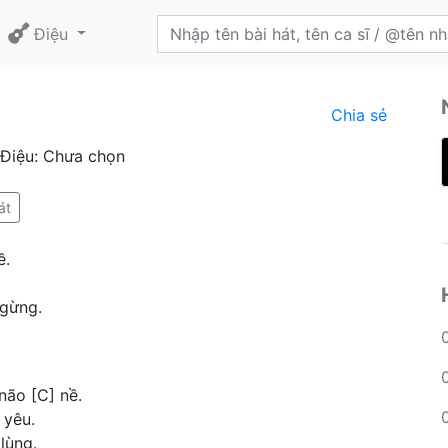
Điệu
Chia sẻ
 Điệu: Chưa chọn
át
ề.
ngừng.
não [C] nề.
 yêu.
lùng.