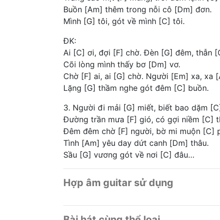
Buồn [Am] thêm trong nỗi cô [Dm] đơn.
Mình [G] tôi, gót về mình [C] tôi.
ĐK:
Ai [C] ơi, đợi [F] chờ. Đèn [G] đêm, thẫn [
Cõi lòng mình thấy bơ [Dm] vơ.
Chờ [F] ai, ai [G] chờ. Người [Em] xa, xa 
Lặng [G] thầm nghe gót đêm [C] buồn.
3. Người đi mải [G] miết, biết bao dặm [C
Đường trần mưa [F] gió, có gợi niềm [C] 
Đêm đêm chờ [F] người, bờ mi muộn [C] p
Tình [Am] yêu day dứt canh [Dm] thâu.
Sầu [G] vương gót về nơi [C] đâu…
Hợp âm guitar sử dụng
Bài hát cùng thể loại