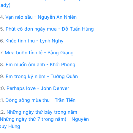
Lady)
14.
Vạn nẻo sầu - Nguyễn An Nhiên
15.
Phút cô đơn ngày mưa - Đỗ Tuấn Hùng
16.
Khúc tình thu - Lynh Nghy
17.
Mưa buồn tỉnh lẻ - Bằng Giang
18.
Em muốn ôm anh - Khởi Phong
19.
Em trong kỷ niệm - Tường Quân
20.
Perhaps love - John Denver
21.
Dòng sông mùa thu - Trần Tiến
22.
Những ngày thứ bảy trong năm
(Những ngày thứ 7 trong năm) - Nguyễn
Duy Hùng