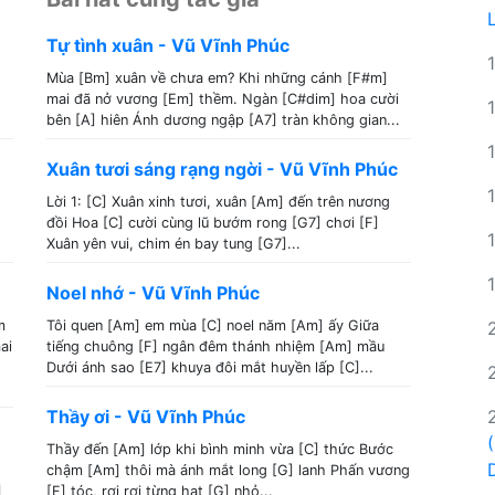
Tự tình xuân - Vũ Vĩnh Phúc
Mùa [Bm] xuân về chưa em? Khi những cánh [F#m]
mai đã nở vương [Em] thềm. Ngàn [C#dim] hoa cười
bên [A] hiên Ánh dương ngập [A7] tràn không gian...
Xuân tươi sáng rạng ngời - Vũ Vĩnh Phúc
Lời 1: [C] Xuân xinh tươi, xuân [Am] đến trên nương
đồi Hoa [C] cười cùng lũ bướm rong [G7] chơi [F]
Xuân yên vui, chim én bay tung [G7]...
Noel nhớ - Vũ Vĩnh Phúc
m
Tôi quen [Am] em mùa [C] noel năm [Am] ấy Giữa
ai
tiếng chuông [F] ngân đêm thánh nhiệm [Am] mầu
Dưới ánh sao [E7] khuya đôi mắt huyền lấp [C]...
Thầy ơi - Vũ Vĩnh Phúc
Thầy đến [Am] lớp khi bình minh vừa [C] thức Bước
chậm [Am] thôi mà ánh mắt long [G] lanh Phấn vương
]
[F] tóc, rơi rơi từng hạt [G] nhỏ...