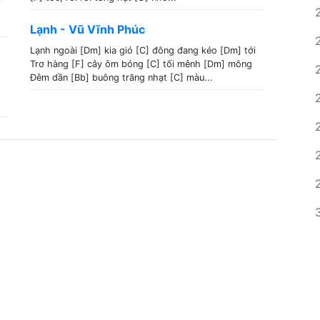
Lạnh - Vũ Vĩnh Phúc
Lạnh ngoài [Dm] kia gió [C] đông đang kéo [Dm] tới
Trơ hàng [F] cây ôm bóng [C] tối mênh [Dm] mông
Đêm dần [Bb] buông trăng nhạt [C] màu...
.