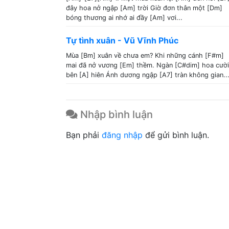
đây hoa nở ngập [Am] trời Giờ đơn thân một [Dm]
bóng thương ai nhớ ai đầy [Am] vơi...
Tự tình xuân - Vũ Vĩnh Phúc
Mùa [Bm] xuân về chưa em? Khi những cánh [F#m]
mai đã nở vương [Em] thềm. Ngàn [C#dim] hoa cười
bên [A] hiên Ánh dương ngập [A7] tràn không gian..
Nhập bình luận
Bạn phải
đăng nhập
để gửi bình luận.