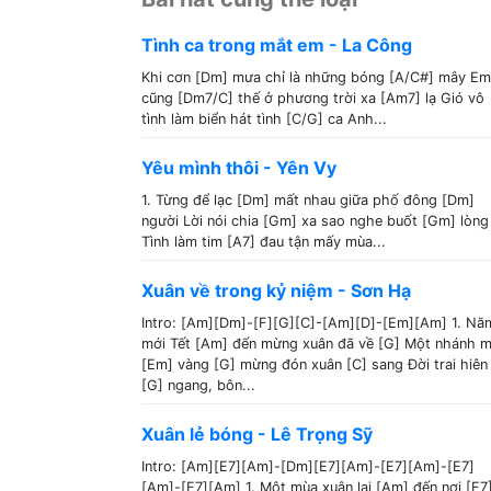
Tình ca trong mắt em - La Công
Khi cơn [Dm] mưa chỉ là những bóng [A/C#] mây Em
cũng [Dm7/C] thế ở phương trời xa [Am7] lạ Gió vô
tình làm biển hát tình [C/G] ca Anh...
Yêu mình thôi - Yên Vy
1. Từng để lạc [Dm] mất nhau giữa phố đông [Dm]
người Lời nói chia [Gm] xa sao nghe buốt [Gm] lòng
Tình làm tim [A7] đau tận mấy mùa...
Xuân về trong kỷ niệm - Sơn Hạ
Intro: [Am][Dm]-[F][G][C]-[Am][D]-[Em][Am] 1. Nă
mới Tết [Am] đến mừng xuân đã về [G] Một nhánh m
[Em] vàng [G] mừng đón xuân [C] sang Đời trai hiên
[G] ngang, bôn...
Xuân lẻ bóng - Lê Trọng Sỹ
Intro: [Am][E7][Am]-[Dm][E7][Am]-[E7][Am]-[E7]
[Am]-[E7][Am] 1. Một mùa xuân lại [Am] đến nơi [E7