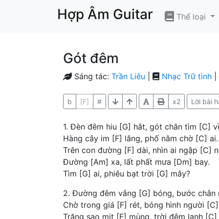
Hợp Âm Guitar
Thể loại
Gót đêm
Sáng tác:
Trần Liêu
|
Nhạc Trữ tình
|
b
[F]
#
x2
Lời bài h
1. Đèn đêm hiu [G] hắt, gót chân tìm [C] v
Hàng cây im [F] lắng, phố nằm chờ [C] ai.
Trên con đường [F] dài, nhìn ai ngập [C] 
Đường [Am] xa, lất phất mưa [Dm] bay.
Tìm [G] ai, phiêu bạt trời [G] mây?
2. Đường đêm vắng [G] bóng, bước chân 
Chờ trong giá [F] rét, bóng hình người [C]
Trăng sao mịt [F] mùng, trời đêm lạnh [C] 