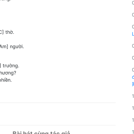
C] thờ.
[Am] người.
] trường.
thương?
hiền.
Bài hát cùng tác giả