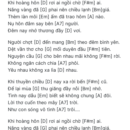
Khi hoàng hôn [D] rơi ai ngồi chờ [F#m] ai.
Nắng vàng đã [G] phai nên chiều lạnh [Bm]giá.
Thèm làn môi [Em] ấm đã trao hôm [A] nào.
Nụ hôn đắm say bên [A7] người.
Đêm nay nhớ thương đầy [D] vơi.
Người chợt [D] đến mang [Bm] theo đêm bình yên.
Dệt vần thơ cho [G] mối duyên đầu [F#m] tiên.
Nguyện cầu [G] cho bên nhau mãi không [F#m] rời.
Không ngăn cách chia [A7] phôi.
Yêu nhau không xa lìa [D] nhau.
Khi thuyền chiều [D] nay xa rời bến [F#m] cũ.
Để lại mùa [G] thu giăng đầy nỗi [Bm] nhớ.
Tình nay dẫu [Em] biết sẽ không chung [A] đôi.
Lời thơ cuốn theo mây [A7] trời.
Như con sóng vô tình [A7] trôi….
Khi hoàng hôn [D] rơi ai ngồi chờ [F#m] ai.
Nắng vàng đã [G] phai nên chiều lạnh [Bm]giá.