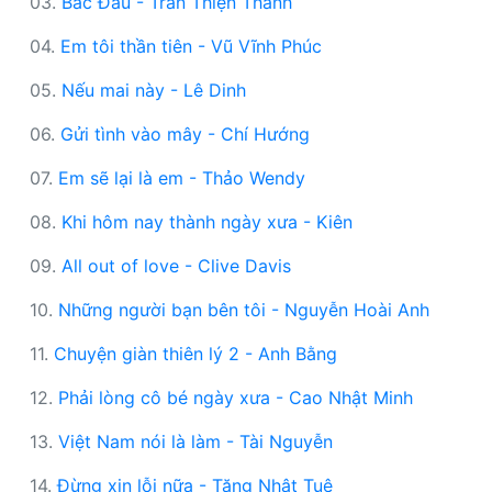
03.
Bắc Đẩu - Trần Thiện Thanh
04.
Em tôi thần tiên - Vũ Vĩnh Phúc
05.
Nếu mai này - Lê Dinh
06.
Gửi tình vào mây - Chí Hướng
07.
Em sẽ lại là em - Thảo Wendy
08.
Khi hôm nay thành ngày xưa - Kiên
09.
All out of love - Clive Davis
10.
Những người bạn bên tôi - Nguyễn Hoài Anh
11.
Chuyện giàn thiên lý 2 - Anh Bằng
12.
Phải lòng cô bé ngày xưa - Cao Nhật Minh
13.
Việt Nam nói là làm - Tài Nguyễn
14.
Đừng xin lỗi nữa - Tăng Nhật Tuệ