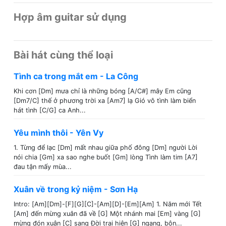
Hợp âm guitar sử dụng
Bài hát cùng thể loại
Tình ca trong mắt em - La Công
Khi cơn [Dm] mưa chỉ là những bóng [A/C#] mây Em cũng
[Dm7/C] thế ở phương trời xa [Am7] lạ Gió vô tình làm biển
hát tình [C/G] ca Anh...
Yêu mình thôi - Yên Vy
1. Từng để lạc [Dm] mất nhau giữa phố đông [Dm] người Lời
nói chia [Gm] xa sao nghe buốt [Gm] lòng Tình làm tim [A7]
đau tận mấy mùa...
Xuân về trong kỷ niệm - Sơn Hạ
Intro: [Am][Dm]-[F][G][C]-[Am][D]-[Em][Am] 1. Năm mới Tết
[Am] đến mừng xuân đã về [G] Một nhánh mai [Em] vàng [G]
mừng đón xuân [C] sang Đời trai hiên [G] ngang, bôn...