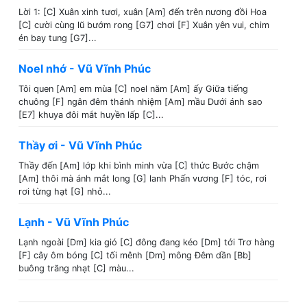
Lời 1: [C] Xuân xinh tươi, xuân [Am] đến trên nương đồi Hoa
[C] cười cùng lũ bướm rong [G7] chơi [F] Xuân yên vui, chim
én bay tung [G7]...
Noel nhớ - Vũ Vĩnh Phúc
Tôi quen [Am] em mùa [C] noel năm [Am] ấy Giữa tiếng
chuông [F] ngân đêm thánh nhiệm [Am] mầu Dưới ánh sao
[E7] khuya đôi mắt huyền lấp [C]...
Thầy ơi - Vũ Vĩnh Phúc
Thầy đến [Am] lớp khi bình minh vừa [C] thức Bước chậm
[Am] thôi mà ánh mắt long [G] lanh Phấn vương [F] tóc, rơi
rơi từng hạt [G] nhỏ...
Lạnh - Vũ Vĩnh Phúc
Lạnh ngoài [Dm] kia gió [C] đông đang kéo [Dm] tới Trơ hàng
[F] cây ôm bóng [C] tối mênh [Dm] mông Đêm dần [Bb]
buông trăng nhạt [C] màu...