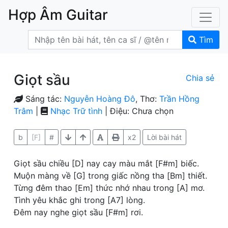
Hợp Âm Guitar
Tìm
Giọt sầu
Chia sẻ
Sáng tác:
Nguyễn Hoàng Đô
, Thơ:
Trần Hồng
Trâm
|
Nhạc Trữ tình
| Điệu: Chưa chọn
b
[F]
#
x2
Lời bài hát
Giọt sầu chiều [D] nay cay màu mắt [F#m] biếc.
Muộn màng về [G] trong giấc nồng tha [Bm] thiết.
Từng đêm thao [Em] thức nhớ nhau trong [A] mơ.
Tình yêu khắc ghi trong [A7] lòng.
Đêm nay nghe giọt sầu [F#m] rơi.