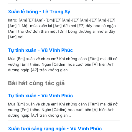
Xuân lẻ bóng - Lê Trọng Sỹ
Intro: [Am][E7][Am]-[Dm][E7][Am]-[E7][Am]-[E7][Am]-[E7]
[Am] 1. Một mùa xuân lại [Am] đến nơi [E7] đây hoa nở ngập
[Am] trời Giờ đơn thân một [Dm] bóng thương ai nhớ ai đầy
[Am] vơi...
Tự tình xuân - Vũ Vĩnh Phúc
Mùa [Bm] xuân về chưa em? Khi những cánh [F#m] mai đã nở
vương [Em] thềm. Ngàn [C#dim] hoa cười bên [A] hiên Ánh
dương ngập [A7] tràn không gian...
Bài hát cùng tác giả
Tự tình xuân - Vũ Vĩnh Phúc
Mùa [Bm] xuân về chưa em? Khi những cánh [F#m] mai đã nở
vương [Em] thềm. Ngàn [C#dim] hoa cười bên [A] hiên Ánh
dương ngập [A7] tràn không gian...
Xuân tươi sáng rạng ngời - Vũ Vĩnh Phúc