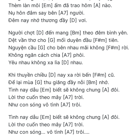
Thèm làn môi [Em] ấm đã trao hôm [A] nào.
Nụ hôn đắm say bên [A7] người.
Đêm nay nhớ thương đầy [D] vơi.
Người chợt [D] đến mang [Bm] theo đêm bình yên.
Dệt vần thơ cho [G] mối duyên đầu [F#m] tiên.
Nguyện cầu [G] cho bên nhau mãi không [F#m] rời.
Không ngăn cách chia [A7] phôi.
Yêu nhau không xa lìa [D] nhau.
Khi thuyền chiều [D] nay xa rời bến [F#m] cũ.
Để lại mùa [G] thu giăng đầy nỗi [Bm] nhớ.
Tình nay dẫu [Em] biết sẽ không chung [A] đôi.
Lời thơ cuốn theo mây [A7] trời.
Như con sóng vô tình [A7] trôi.
Tình nay dẫu [Em] biết sẽ không chung [A] đôi.
Lời thơ cuốn theo mây [A7] trời.
Như con sóng… vô tình [A7] trôi….