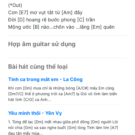
(*Out)
Cơn [E7] mơ vụt tắt từ [Am] đây
Đời [D] hoang rẽ bước phong [C] trần
Mộng ước [B] nào…chôn vào …lãng [Em] quên
Hợp âm guitar sử dụng
Bài hát cùng thể loại
Tình ca trong mắt em - La Công
Khi cơn [Dm] mưa chỉ là những bóng [A/C#] mây Em cũng
[Dm7/C] thế ở phương trời xa [Am7] lạ Gió vô tình làm biển
hát tình [C/G] ca Anh...
Yêu mình thôi - Yên Vy
1. Từng để lạc [Dm] mất nhau giữa phố đông [Dm] người Lời
nói chia [Gm] xa sao nghe buốt [Gm] lòng Tình làm tim [A7]
đau tận mấy mùa...