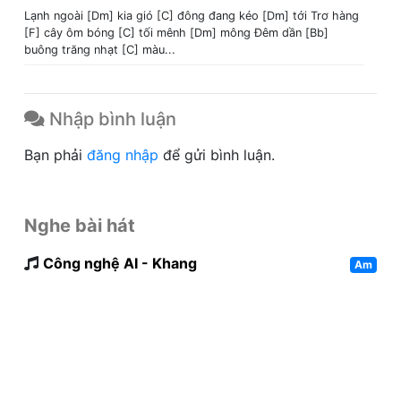
Lạnh ngoài [Dm] kia gió [C] đông đang kéo [Dm] tới Trơ hàng
[F] cây ôm bóng [C] tối mênh [Dm] mông Đêm dần [Bb]
buông trăng nhạt [C] màu...
Nhập bình luận
Bạn phải
đăng nhập
để gửi bình luận.
Nghe bài hát
Công nghệ AI - Khang
Am