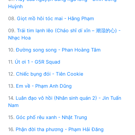
Huỳnh
08.
Giọt mồ hôi tóc mai - Hằng Phạm
09.
Trái tim lạnh lẽo (Cháo shī dí xīn – 潮湿的心) -
Nhạc Hoa
10.
Đường song song - Phan Hoàng Tâm
11.
Út ơi 1 - G5R Squad
12.
Chiếc bụng đói - Tiên Cookie
13.
Em về - Phạm Anh Dũng
14.
Luân đạo vô hồi (Nhân sinh quán 2) - Jin Tuấn
Nam
15.
Góc phố rêu xanh - Nhật Trung
16.
Phận đời tha phương - Phạm Hải Đăng