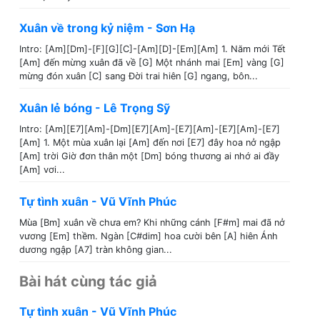
Xuân về trong kỷ niệm - Sơn Hạ
Intro: [Am][Dm]-[F][G][C]-[Am][D]-[Em][Am] 1. Năm mới Tết
[Am] đến mừng xuân đã về [G] Một nhánh mai [Em] vàng [G]
mừng đón xuân [C] sang Đời trai hiên [G] ngang, bôn...
Xuân lẻ bóng - Lê Trọng Sỹ
Intro: [Am][E7][Am]-[Dm][E7][Am]-[E7][Am]-[E7][Am]-[E7]
[Am] 1. Một mùa xuân lại [Am] đến nơi [E7] đây hoa nở ngập
[Am] trời Giờ đơn thân một [Dm] bóng thương ai nhớ ai đầy
[Am] vơi...
Tự tình xuân - Vũ Vĩnh Phúc
Mùa [Bm] xuân về chưa em? Khi những cánh [F#m] mai đã nở
vương [Em] thềm. Ngàn [C#dim] hoa cười bên [A] hiên Ánh
dương ngập [A7] tràn không gian...
Bài hát cùng tác giả
Tự tình xuân - Vũ Vĩnh Phúc