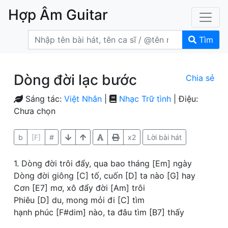
Hợp Âm Guitar
Tìm
Dòng đời lạc bước
Chia sẻ
Sáng tác:
Việt Nhân
|
Nhạc Trữ tình
| Điệu:
Chưa chọn
b
[F]
#
x2
Lời bài hát
1. Dòng đời trôi đẩy, qua bao tháng [Em] ngày
Dòng đời giông [C] tố, cuốn [D] ta nào [G] hay
Cơn [E7] mơ, xô đẩy đời [Am] trôi
Phiêu [D] du, mong mỏi đi [C] tìm
hạnh phúc [F#dim] nào, ta đâu tìm [B7] thấy