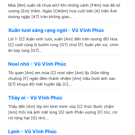
Mùa [Bm] xuân về chưa em? Khi những cánh [F#m] mai đã nở
vương [Em] thềm. Ngàn [C#dim] hoa cười bên [A] hiên Ánh
dương ngập [A7] tràn không gian...
Xuân tươi sáng rạng ngời - Vũ Vĩnh Phúc
Lời 1: [C] Xuân xinh tươi, xuân [Am] đến trên nương đồi Hoa
[C] cười cùng lũ bướm rong [G7] chơi [F] Xuân yên vui, chim
én bay tung [G7]...
Noel nhớ - Vũ Vĩnh Phúc
Tôi quen [Am] em mùa [C] noel năm [Am] ấy Giữa tiếng
chuông [F] ngân đêm thánh nhiệm [Am] mầu Dưới ánh sao
[E7] khuya đôi mắt huyền lấp [C]...
Thầy ơi - Vũ Vĩnh Phúc
Thầy đến [Am] lớp khi bình minh vừa [C] thức Bước chậm
[Am] thôi mà ánh mắt long [G] lanh Phấn vương [F] tóc, rơi
rơi từng hạt [G] nhỏ...
Lạnh - Vũ Vĩnh Phúc