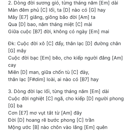
2. Dòng đời sương gió, từng tháng năm [Em] dài
Màn đêm phủ [C] lối, ta [D] nào có [G] hay
Mây [E7] giăng, giông bão đời [Am] ta
Qua [D] bao, năm tháng miệt [C] mài
Giữa cuộc [B7] đời, không có ngày [Em] mai
Đk: Cuộc đời xô [C] đẩy, thân lạc [D] đường chân
[G] mây
Cuộc đời bạc [Em] bẽo, cho kiếp người đắng [Am]
cay
Miên [D] man, giữa chốn tù [C] đày,
thân lạc [F#dim] loài, ai nào có [B7] hay
3. Dòng đời lạc lối, từng tháng năm [Em] dài
Cuộc đời nghiệt [C] ngã, cho kiếp [D] người phong
[G] ba
Cơn [E7] mơ vụt tắt từ [Am] đây
Đời [D] hoang rẽ bước phong [C] trần
Mộng ước [B] nào chôn vào lãng [Em] quên