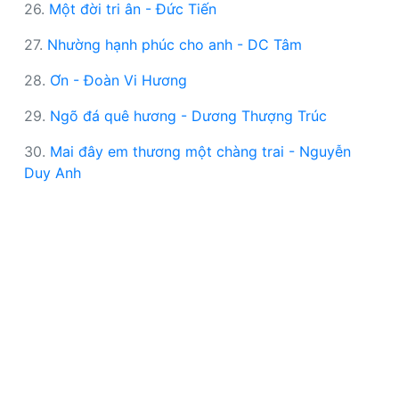
26.
Một đời tri ân - Đức Tiến
27.
Nhường hạnh phúc cho anh - DC Tâm
28.
Ơn - Đoàn Vi Hương
29.
Ngõ đá quê hương - Dương Thượng Trúc
30.
Mai đây em thương một chàng trai - Nguyễn
Duy Anh