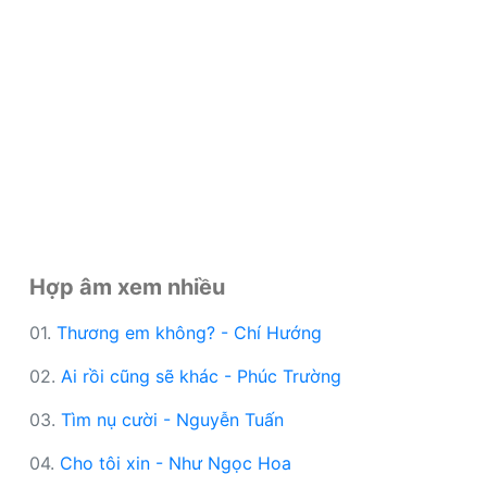
Hợp âm xem nhiều
01.
Thương em không? - Chí Hướng
02.
Ai rồi cũng sẽ khác - Phúc Trường
03.
Tìm nụ cười - Nguyễn Tuấn
04.
Cho tôi xin - Như Ngọc Hoa