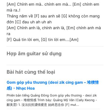
[Am] Chính em mà.. chính em mà… [Em] chính em
mà ra..!
Tháng năm về [F] sau anh sẽ [G] không còn mang
đớn [C] đau uh ah uh ah
[Am] Chính anh là, chính anh là, [Em] chính anh mà
ra
[F] Quá tin lời em, [G] tin lời em….[Am]
Hợp âm guitar sử dụng
Bài hát cùng thể loại
Gom góp yêu thương (deoi zik cing gam – 堆積情
感) - Nhạc Hoa
Phiên bản tiếng Quảng Đông Gom góp yêu thương - deoi zik
cing gam - 堆積情感 Trình bày: Quảng Mỹ Vân (Cally Kwong -
鄺美雲) 1. 沒法抗拒濃情蜜意 始終思念你 [F] mut...