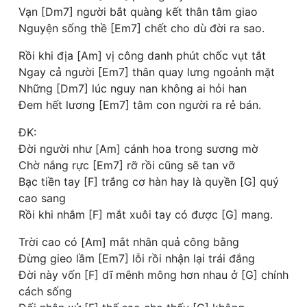
Vạn [Dm7] người bắt quàng kết thân tâm giao
Nguyện sống thề [Em7] chết cho dù đời ra sao.
Rồi khi địa [Am] vị công danh phút chốc vụt tắt
Ngay cả người [Em7] thân quay lưng ngoảnh mặt
Những [Dm7] lúc nguy nan không ai hỏi han
Đem hết lương [Em7] tâm con người ra rẻ bán.
ĐK:
Đời người như [Am] cánh hoa trong sương mờ
Chờ nắng rực [Em7] rỡ rồi cũng sẽ tan vỡ
Bạc tiền tay [F] trắng cơ hàn hay là quyền [G] quý
cao sang
Rồi khi nhắm [F] mắt xuôi tay có được [G] mang.
Trời cao có [Am] mắt nhân quả công bằng
Đừng gieo lầm [Em7] lỗi rồi nhận lại trái đắng
Đời này vốn [F] dĩ mênh mông hơn nhau ở [G] chính
cách sống