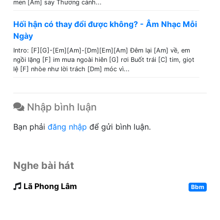
men [Am] say Thương cánh...
Hối hận có thay đổi được không? - Âm Nhạc Mỗi
Ngày
Intro: [F][G]-[Em][Am]-[Dm][Em][Am] Đêm lại [Am] về, em
ngồi lặng [F] im mưa ngoài hiên [G] rơi Buốt trái [C] tim, giọt
lệ [F] nhòe như lời trách [Dm] móc vì...
Nhập bình luận
Bạn phải
đăng nhập
để gửi bình luận.
Nghe bài hát
Lã Phong Lâm
Bbm