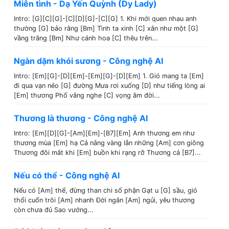
Miên tình - Dạ Yến Quỳnh (Dy Lady)
Intro: [G][C][G]-[C][D][G]-[C][G] 1. Khi mới quen nhau anh
thường [G] bảo rằng [Bm] Tình ta xinh [C] xắn như một [G]
vầng trăng [Bm] Như cánh hoa [C] thêu trên...
Ngàn dặm khói sương - Công nghệ AI
Intro: [Em][G]-[D][Em]-[Em][G]-[D][Em] 1. Gió mang ta [Em]
đi qua vạn nẻo [G] đường Mưa rơi xuống [D] như tiếng lòng ai
[Em] thương Phố vắng nghe [C] vọng âm đời...
Thương là thương - Công nghệ AI
Intro: [Em][D][G]-[Am][Em]-[B7][Em] Anh thương em như
thương mùa [Em] hạ Cả nắng vàng lẫn những [Am] cơn giông
Thương đôi mắt khi [Em] buồn khi rạng rỡ Thương cả [B7]...
Nếu có thể - Công nghệ AI
Nếu có [Am] thể, đừng than chi số phận Gạt u [G] sầu, gió
thổi cuốn trôi [Am] nhanh Đời ngắn [Am] ngủi, yêu thương
còn chưa đủ Sao vướng...