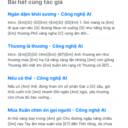
Bài hát cùng tác giả
Ngàn dặm khói sương - Công nghệ AI
Intro: [Em][G]-[D][Em]-[Em][G]-[D][Em] 1. Gió mang ta [Em]
đi qua vạn nẻo [G] đường Mưa rơi xuống [D] như tiếng lòng ai
[Em] thương Phố vắng nghe [C] vọng âm đời...
Thương là thương - Công nghệ AI
Intro: [Em][D][G]-[Am][Em]-[B7][Em] Anh thương em như
thương mùa [Em] hạ Cả nắng vàng lẫn những [Am] cơn giông
Thương đôi mắt khi [Em] buồn khi rạng rỡ Thương cả [B7]...
Nếu có thể - Công nghệ AI
Nếu có [Am] thể, đừng than chi số phận Gạt u [G] sầu, gió
thổi cuốn trôi [Am] nhanh Đời ngắn [Am] ngủi, yêu thương
còn chưa đủ Sao vướng...
Mùa Xuân chim én gọi người - Công nghệ AI
Ai thả vàng bay trong [Am] gió Cho đường ngập nắng chiều
[Dm] nay Tay ấm mùa xuân vừa [E7] đến Tình nồng, dù chưa