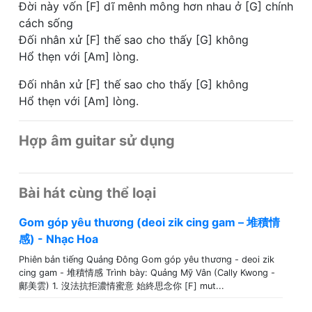
Đời này vốn [F] dĩ mênh mông hơn nhau ở [G] chính
cách sống
Đối nhân xử [F] thế sao cho thấy [G] không
Hổ thẹn với [Am] lòng.
Đối nhân xử [F] thế sao cho thấy [G] không
Hổ thẹn với [Am] lòng.
Hợp âm guitar sử dụng
Bài hát cùng thể loại
Gom góp yêu thương (deoi zik cing gam – 堆積情
感) - Nhạc Hoa
Phiên bản tiếng Quảng Đông Gom góp yêu thương - deoi zik
cing gam - 堆積情感 Trình bày: Quảng Mỹ Vân (Cally Kwong -
鄺美雲) 1. 沒法抗拒濃情蜜意 始終思念你 [F] mut...