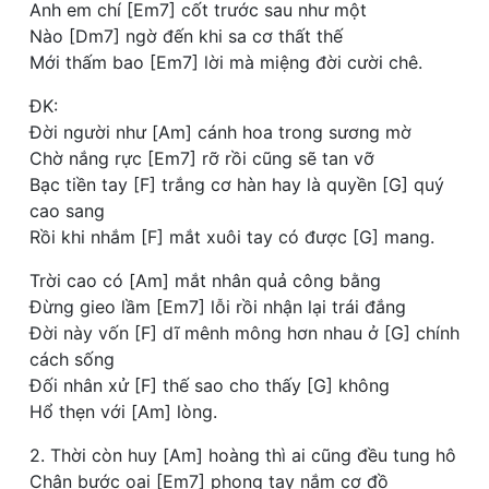
Anh em chí [Em7] cốt trước sau như một
Nào [Dm7] ngờ đến khi sa cơ thất thế
Mới thấm bao [Em7] lời mà miệng đời cười chê.
ĐK:
Đời người như [Am] cánh hoa trong sương mờ
Chờ nắng rực [Em7] rỡ rồi cũng sẽ tan vỡ
Bạc tiền tay [F] trắng cơ hàn hay là quyền [G] quý
cao sang
Rồi khi nhắm [F] mắt xuôi tay có được [G] mang.
Trời cao có [Am] mắt nhân quả công bằng
Đừng gieo lầm [Em7] lỗi rồi nhận lại trái đắng
Đời này vốn [F] dĩ mênh mông hơn nhau ở [G] chính
cách sống
Đối nhân xử [F] thế sao cho thấy [G] không
Hổ thẹn với [Am] lòng.
2. Thời còn huy [Am] hoàng thì ai cũng đều tung hô
Chân bước oai [Em7] phong tay nắm cơ đồ