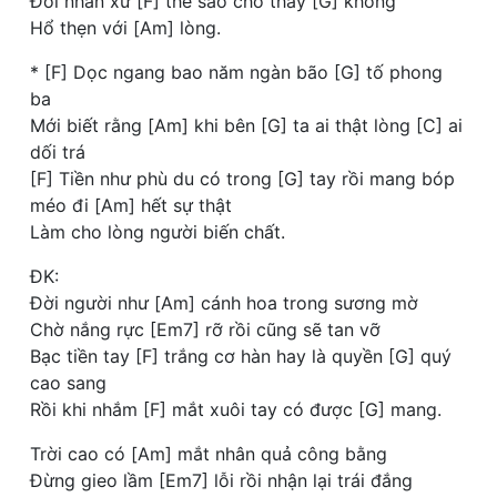
Đối nhân xử [F] thế sao cho thấy [G] không
Hổ thẹn với [Am] lòng.
* [F] Dọc ngang bao năm ngàn bão [G] tố phong
ba
Mới biết rằng [Am] khi bên [G] ta ai thật lòng [C] ai
dối trá
[F] Tiền như phù du có trong [G] tay rồi mang bóp
méo đi [Am] hết sự thật
Làm cho lòng người biến chất.
ĐK:
Đời người như [Am] cánh hoa trong sương mờ
Chờ nắng rực [Em7] rỡ rồi cũng sẽ tan vỡ
Bạc tiền tay [F] trắng cơ hàn hay là quyền [G] quý
cao sang
Rồi khi nhắm [F] mắt xuôi tay có được [G] mang.
Trời cao có [Am] mắt nhân quả công bằng
Đừng gieo lầm [Em7] lỗi rồi nhận lại trái đắng