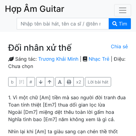
Hợp Âm Guitar
Tìm
Đối nhân xử thế
Chia sẻ
Sáng tác:
Trương Khải Minh
|
Nhạc Trẻ
| Điệu:
Chưa chọn
b
[F]
#
x2
Lời bài hát
1. Vì một chữ [Am] tiền mà sao người đời tranh đua
Toan tính thiệt [Em7] thua dối gian lọc lừa
Ngoài [Dm7] miệng dệt thêu toàn lời gấm hoa
Nghĩa tình bao [Em7] năm không xem là gì cả.
Nhìn lại khi [Am] ta giàu sang cạn chén thề thốt