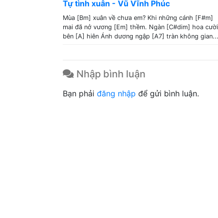
Tự tình xuân - Vũ Vĩnh Phúc
Mùa [Bm] xuân về chưa em? Khi những cánh [F#m]
mai đã nở vương [Em] thềm. Ngàn [C#dim] hoa cười
bên [A] hiên Ánh dương ngập [A7] tràn không gian..
Nhập bình luận
Bạn phải
đăng nhập
để gửi bình luận.