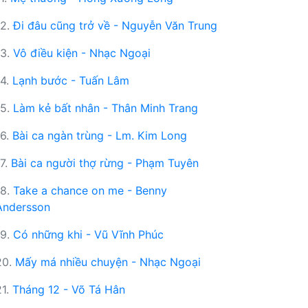
12.
Đi đâu cũng trở về - Nguyễn Văn Trung
13.
Vô điều kiện - Nhạc Ngoại
14.
Lạnh bước - Tuấn Lâm
15.
Làm kẻ bất nhân - Thân Minh Trang
16.
Bài ca ngàn trùng - Lm. Kim Long
17.
Bài ca người thợ rừng - Phạm Tuyên
18.
Take a chance on me - Benny
Andersson
19.
Có những khi - Vũ Vĩnh Phúc
20.
Mấy má nhiều chuyện - Nhạc Ngoại
21.
Tháng 12 - Võ Tá Hân