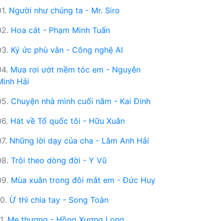
01.
Người như chúng ta - Mr. Siro
02.
Hoa cát - Phạm Minh Tuấn
03.
Ký ức phù vân - Công nghệ AI
04.
Mưa rơi ướt mềm tóc em - Nguyễn
Minh Hải
05.
Chuyện nhà mình cuối năm - Kai Đinh
06.
Hát về Tổ quốc tôi - Hữu Xuân
07.
Những lời dạy của cha - Lâm Anh Hải
08.
Trôi theo dòng đời - Y Vũ
09.
Mùa xuân trong đôi mắt em - Đức Huy
10.
Ừ thì chia tay - Song Toàn
11.
Mẹ thương - Hồng Xương Long