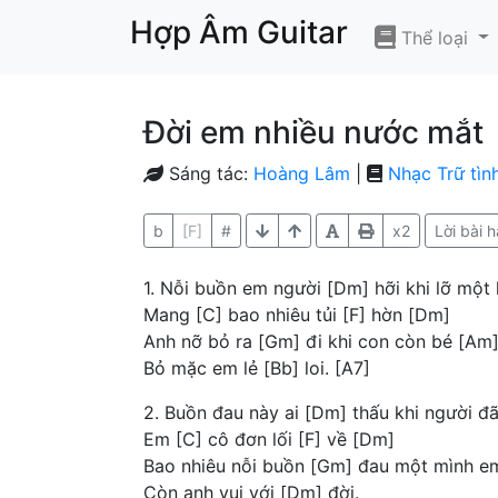
Hợp Âm Guitar
Thể loại
Đời em nhiều nước mắt
Sáng tác:
Hoàng Lâm
|
Nhạc Trữ tìn
b
[F]
#
x2
Lời bài h
1. Nỗi buồn em người [Dm] hỡi khi lỡ một 
Mang [C] bao nhiêu tủi [F] hờn [Dm]
Anh nỡ bỏ ra [Gm] đi khi con còn bé [Am
Bỏ mặc em lẻ [Bb] loi. [A7]
2. Buồn đau này ai [Dm] thấu khi người đã
Em [C] cô đơn lối [F] về [Dm]
Bao nhiêu nỗi buồn [Gm] đau một mình em
Còn anh vui với [Dm] đời.