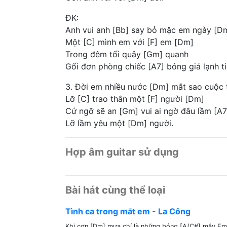
ĐK:
Anh vui anh [Bb] say bỏ mặc em ngày [D
Một [C] mình em với [F] em [Dm]
Trong đêm tối quây [Gm] quanh
Gối đơn phòng chiếc [A7] bóng giá lạnh 
3. Đời em nhiều nước [Dm] mắt sao cuộc t
Lỡ [C] trao thân một [F] người [Dm]
Cứ ngỡ sẽ an [Gm] vui ai ngờ đâu lầm [A7
Lỡ lầm yêu một [Dm] người.
Hợp âm guitar sử dụng
Bài hát cùng thể loại
Tình ca trong mắt em - La Công
Khi cơn [Dm] mưa chỉ là những bóng [A/C#] mây Em