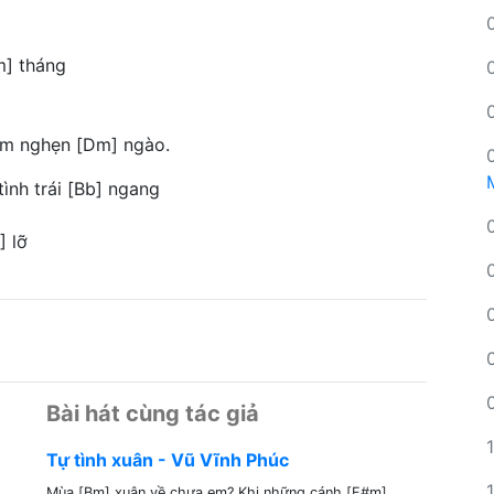
m] tháng
tim nghẹn [Dm] ngào.
ình trái [Bb] ngang
] lỡ
Bài hát cùng tác giả
Tự tình xuân - Vũ Vĩnh Phúc
Mùa [Bm] xuân về chưa em? Khi những cánh [F#m]