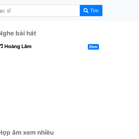
Tìm
Nghe bài hát
Hoàng Lâm
Ebm
Hợp âm xem nhiều