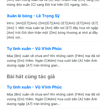
mừng đón xuân [C] sang Đời trai hiên [G] ngang, bôn...
Xuân lẻ bóng - Lê Trọng Sỹ
Intro: [Am][E7][Am]-[Dm][E7][Am]-[E7][Am]-[E7][Am]-[E7]
[Am] 1. Một mùa xuân lại [Am] đến nơi [E7] đây hoa nở ngập
[Am] trời Giờ đơn thân một [Dm] bóng thương ai nhớ ai đầy
[Am] vơi...
Tự tình xuân - Vũ Vĩnh Phúc
Mùa [Bm] xuân về chưa em? Khi những cánh [F#m] mai đã nở
vương [Em] thềm. Ngàn [C#dim] hoa cười bên [A] hiên Ánh
dương ngập [A7] tràn không gian...
Bài hát cùng tác giả
Tự tình xuân - Vũ Vĩnh Phúc
Mùa [Bm] xuân về chưa em? Khi những cánh [F#m] mai đã nở
vương [Em] thềm. Ngàn [C#dim] hoa cười bên [A] hiên Ánh
dương ngập [A7] tràn không gian...