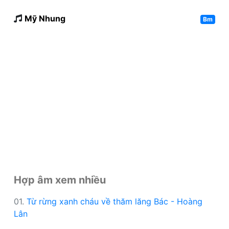
Mỹ Nhung
Bm
Hợp âm xem nhiều
01.
Từ rừng xanh cháu về thăm lăng Bác - Hoàng
Lân