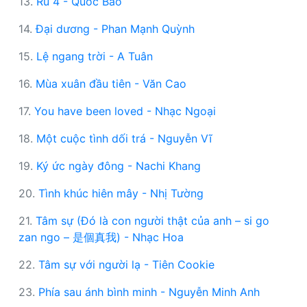
13.
Ru 4 - Quốc Bảo
14.
Đại dương - Phan Mạnh Quỳnh
15.
Lệ ngang trời - A Tuân
16.
Mùa xuân đầu tiên - Văn Cao
17.
You have been loved - Nhạc Ngoại
18.
Một cuộc tình dối trá - Nguyễn Vĩ
19.
Ký ức ngày đông - Nachi Khang
20.
Tình khúc hiên mây - Nhị Tường
21.
Tâm sự (Đó là con người thật của anh – si go
zan ngo – 是個真我) - Nhạc Hoa
22.
Tâm sự với người lạ - Tiên Cookie
23.
Phía sau ánh bình minh - Nguyễn Minh Anh