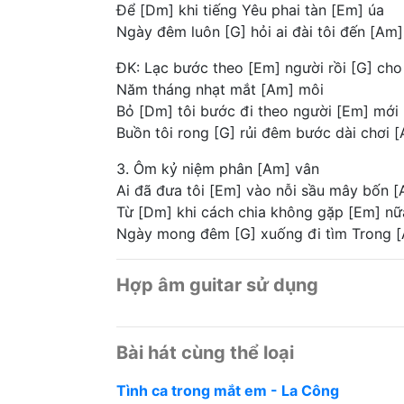
Để [Dm] khi tiếng Yêu phai tàn [Em] úa
Ngày đêm luôn [G] hỏi ai đài tôi đến [Am
ĐK: Lạc bước theo [Em] người rồi [G] cho
Năm tháng nhạt mắt [Am] môi
Bỏ [Dm] tôi bước đi theo người [Em] mới
Buồn tôi rong [G] rủi đêm bước dài chơi [
3. Ôm kỷ niệm phân [Am] vân
Ai đã đưa tôi [Em] vào nỗi sầu mây bốn 
Từ [Dm] khi cách chia không gặp [Em] nữ
Ngày mong đêm [G] xuống đi tìm Trong 
Hợp âm guitar sử dụng
Bài hát cùng thể loại
Tình ca trong mắt em - La Công