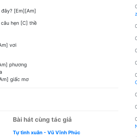
] đây? [Em][Am]
 câu hẹn [C] thề
Am] vơi
[Am] phương
a
[Am] giấc mơ
Bài hát cùng tác giả
Tự tình xuân - Vũ Vĩnh Phúc