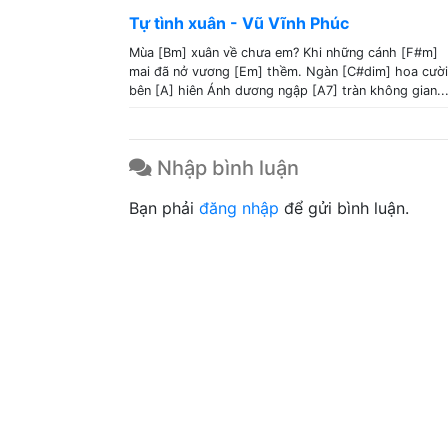
Tự tình xuân - Vũ Vĩnh Phúc
Mùa [Bm] xuân về chưa em? Khi những cánh [F#m]
mai đã nở vương [Em] thềm. Ngàn [C#dim] hoa cười
bên [A] hiên Ánh dương ngập [A7] tràn không gian..
Nhập bình luận
Bạn phải
đăng nhập
để gửi bình luận.