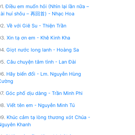
01.
Điều em muốn hỏi (Nhìn lại lần nữa –
zài huí shǒu – 再回首) - Nhạc Hoa
02.
Về với Giê Su - Thiện Trần
03.
Xin tạ ơn em - Khê Kinh Kha
04.
Giọt nước long lanh - Hoàng Sa
05.
Câu chuyện tâm tình - Lan Đài
06.
Hãy biến đổi - Lm. Nguyễn Hùng
Cường
07.
Góc phố dịu dàng - Trần Minh Phi
08.
Viết tên em - Nguyễn Minh Tú
09.
Khúc cảm tạ lòng thương xót Chúa -
Nguyên Khanh