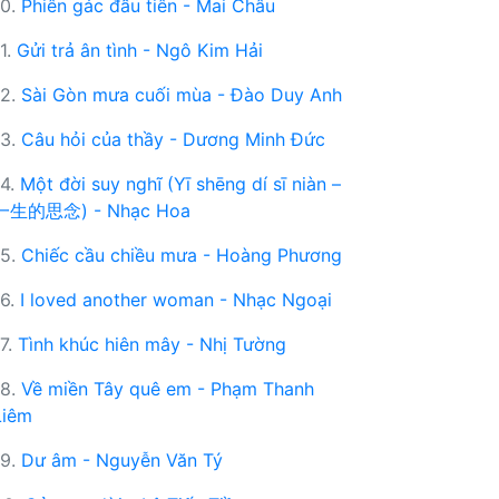
10.
Phiên gác đầu tiên - Mai Châu
11.
Gửi trả ân tình - Ngô Kim Hải
12.
Sài Gòn mưa cuối mùa - Đào Duy Anh
13.
Câu hỏi của thầy - Dương Minh Đức
14.
Một đời suy nghĩ (Yī shēng dí sī niàn –
一生的思念) - Nhạc Hoa
15.
Chiếc cầu chiều mưa - Hoàng Phương
16.
I loved another woman - Nhạc Ngoại
17.
Tình khúc hiên mây - Nhị Tường
18.
Về miền Tây quê em - Phạm Thanh
Liêm
19.
Dư âm - Nguyễn Văn Tý