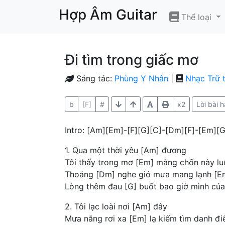
Hợp Âm Guitar
Thể loại
Đi tìm trong giấc mơ
Sáng tác:
Phùng Y Nhân
|
Nhạc Trữ t
b
[F]
#
x2
Lời bài h
Intro: [Am][Em]-[F][G][C]-[Dm][F]-[Em]
1. Qua một thời yêu [Am] đương
Tôi thấy trong mơ [Em] màng chốn này l
Thoảng [Dm] nghe gió mưa mang lạnh [E
Lòng thêm đau [G] buốt bao giờ mình củ
2. Tôi lạc loài nơi [Am] đây
Mưa nắng rơi xa [Em] lạ kiếm tìm danh đ