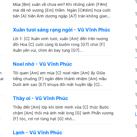
Mùa [Bm] xuân về chưa em? Khi những cánh [F#m]
mai đã nở vương [Em] thềm. Ngàn [C#dim] hoa cười
bên [A] hiên Ánh dương ngập [A7] tràn không gian...
Xuân tươi sáng rạng ngời - Vũ Vĩnh Phúc
Lời 1: [C] Xuân xinh tươi, xuân [Am] đến trên nương
đồi Hoa [C] cười cùng lũ bướm rong [G7] chơi [F]
Xuân yên vui, chim én bay tung [G7]...
Noel nhớ - Vũ Vĩnh Phúc
m
Tôi quen [Am] em mùa [C] noel năm [Am] ấy Giữa
ai
tiếng chuông [F] ngân đêm thánh nhiệm [Am] mầu
Dưới ánh sao [E7] khuya đôi mắt huyền lấp [C]...
Thầy ơi - Vũ Vĩnh Phúc
Thầy đến [Am] lớp khi bình minh vừa [C] thức Bước
chậm [Am] thôi mà ánh mắt long [G] lanh Phấn vương
]
[F] tóc, rơi rơi từng hạt [G] nhỏ...
Lạnh - Vũ Vĩnh Phúc