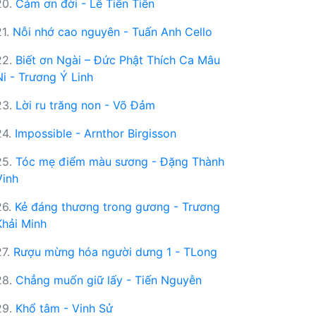
20.
Cảm ơn đời - Lê Tiến Tiền
21.
Nỗi nhớ cao nguyên - Tuấn Anh Cello
22.
Biết ơn Ngài – Đức Phật Thích Ca Mâu
Ni - Trương Ý Linh
23.
Lời ru trăng non - Võ Đảm
24.
Impossible - Arnthor Birgisson
25.
Tóc mẹ điểm màu sương - Đặng Thành
Vinh
26.
Kẻ đáng thương trong gương - Trương
Khải Minh
27.
Rượu mừng hóa người dưng 1 - TLong
28.
Chẳng muốn giữ lấy - Tiến Nguyễn
29.
Khổ tâm - Vinh Sử