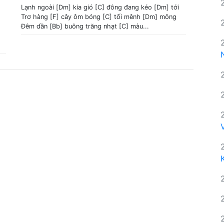
Lạnh ngoài [Dm] kia gió [C] đông đang kéo [Dm] tới
Trơ hàng [F] cây ôm bóng [C] tối mênh [Dm] mông
Đêm dần [Bb] buông trăng nhạt [C] màu...
.