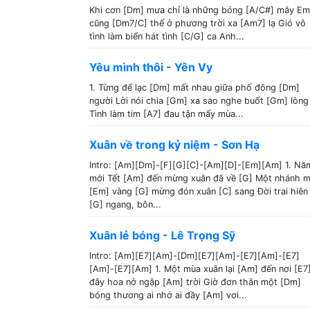
Khi cơn [Dm] mưa chỉ là những bóng [A/C#] mây Em
cũng [Dm7/C] thế ở phương trời xa [Am7] lạ Gió vô
tình làm biển hát tình [C/G] ca Anh...
Yêu mình thôi - Yên Vy
1. Từng để lạc [Dm] mất nhau giữa phố đông [Dm]
người Lời nói chia [Gm] xa sao nghe buốt [Gm] lòng
Tình làm tim [A7] đau tận mấy mùa...
Xuân về trong kỷ niệm - Sơn Hạ
Intro: [Am][Dm]-[F][G][C]-[Am][D]-[Em][Am] 1. Nă
mới Tết [Am] đến mừng xuân đã về [G] Một nhánh m
[Em] vàng [G] mừng đón xuân [C] sang Đời trai hiên
[G] ngang, bôn...
Xuân lẻ bóng - Lê Trọng Sỹ
Intro: [Am][E7][Am]-[Dm][E7][Am]-[E7][Am]-[E7]
[Am]-[E7][Am] 1. Một mùa xuân lại [Am] đến nơi [E7
đây hoa nở ngập [Am] trời Giờ đơn thân một [Dm]
bóng thương ai nhớ ai đầy [Am] vơi...