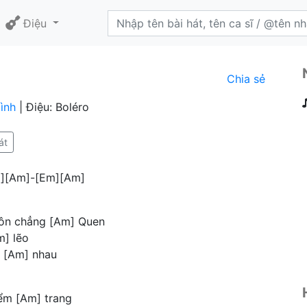
Điệu
Chia sẻ
ình
| Điệu: Boléro
át
[G][Am]-[Em][Am]
uôn chẳng [Am] Quen
m] lẽo
a [Am] nhau
iểm [Am] trang