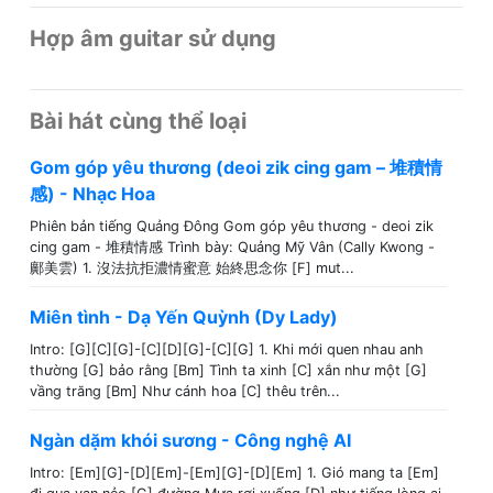
Hợp âm guitar sử dụng
Bài hát cùng thể loại
Gom góp yêu thương (deoi zik cing gam – 堆積情
感) - Nhạc Hoa
Phiên bản tiếng Quảng Đông Gom góp yêu thương - deoi zik
cing gam - 堆積情感 Trình bày: Quảng Mỹ Vân (Cally Kwong -
鄺美雲) 1. 沒法抗拒濃情蜜意 始終思念你 [F] mut...
Miên tình - Dạ Yến Quỳnh (Dy Lady)
Intro: [G][C][G]-[C][D][G]-[C][G] 1. Khi mới quen nhau anh
thường [G] bảo rằng [Bm] Tình ta xinh [C] xắn như một [G]
vầng trăng [Bm] Như cánh hoa [C] thêu trên...
Ngàn dặm khói sương - Công nghệ AI
Intro: [Em][G]-[D][Em]-[Em][G]-[D][Em] 1. Gió mang ta [Em]