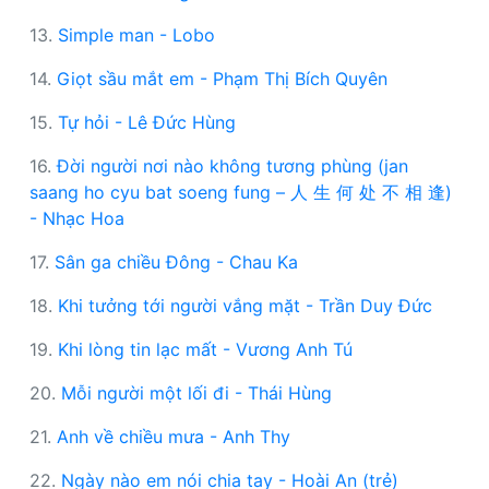
13.
Simple man - Lobo
14.
Giọt sầu mắt em - Phạm Thị Bích Quyên
15.
Tự hỏi - Lê Đức Hùng
16.
Đời người nơi nào không tương phùng (jan
saang ho cyu bat soeng fung – 人 生 何 处 不 相 逢)
- Nhạc Hoa
17.
Sân ga chiều Đông - Chau Ka
18.
Khi tưởng tới người vắng mặt - Trần Duy Đức
19.
Khi lòng tin lạc mất - Vương Anh Tú
20.
Mỗi người một lối đi - Thái Hùng
21.
Anh về chiều mưa - Anh Thy
22.
Ngày nào em nói chia tay - Hoài An (trẻ)