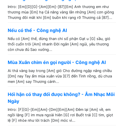
Intro: [Em][D][G]-[Am][Em]-[B7][Em] Anh thương em như
thương mùa [Em] hạ Cả nắng vàng lẫn những [Am] cơn giông
Thương đôi mắt khi [Em] buồn khi rạng rỡ Thương cả [B7]...
Nếu có thể - Công nghệ AI
Nếu có [Am] thể, đừng than chi số phận Gạt u [G] sầu, gió
thổi cuốn trôi [Am] nhanh Đời ngắn [Am] ngủi, yêu thương
còn chưa đủ Sao vướng...
Mùa Xuân chim én gọi người - Công nghệ AI
Ai thả vàng bay trong [Am] gió Cho đường ngập nắng chiều
[Dm] nay Tay ấm mùa xuân vừa [E7] đến Tình nồng, dù chưa
men [Am] say Thương cánh...
Hối hận có thay đổi được không? - Âm Nhạc Mỗi
Ngày
Intro: [F][G]-[Em][Am]-[Dm][Em][Am] Đêm lại [Am] về, em
ngồi lặng [F] im mưa ngoài hiên [G] rơi Buốt trái [C] tim, giọt
lệ [F] nhòe như lời trách [Dm] móc vì...