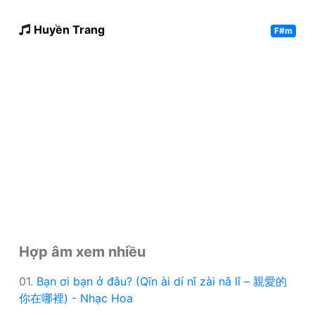
Huyền Trang
F#m
Hợp âm xem nhiều
01.
Bạn ơi bạn ở đâu? (Qīn ài dí nǐ zài nǎ lǐ – 親愛的
你在哪裡) - Nhạc Hoa