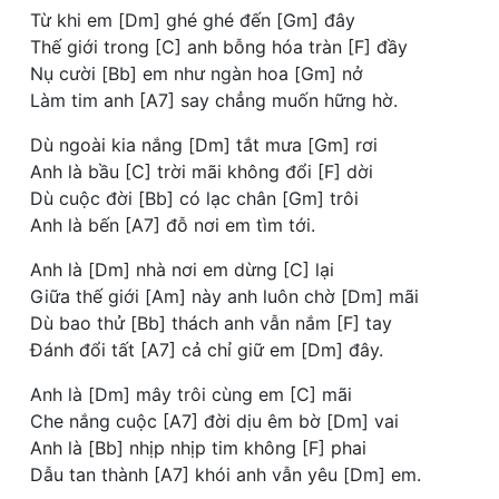
Từ khi em [Dm] ghé ghé đến [Gm] đây
Thế giới trong [C] anh bỗng hóa tràn [F] đầy
Nụ cười [Bb] em như ngàn hoa [Gm] nở
Làm tim anh [A7] say chẳng muốn hững hờ.
Dù ngoài kia nắng [Dm] tắt mưa [Gm] rơi
Anh là bầu [C] trời mãi không đổi [F] dời
Dù cuộc đời [Bb] có lạc chân [Gm] trôi
Anh là bến [A7] đỗ nơi em tìm tới.
Anh là [Dm] nhà nơi em dừng [C] lại
Giữa thế giới [Am] này anh luôn chờ [Dm] mãi
Dù bao thử [Bb] thách anh vẫn nắm [F] tay
Đánh đổi tất [A7] cả chỉ giữ em [Dm] đây.
Anh là [Dm] mây trôi cùng em [C] mãi
Che nắng cuộc [A7] đời dịu êm bờ [Dm] vai
Anh là [Bb] nhịp nhịp tim không [F] phai
Dẫu tan thành [A7] khói anh vẫn yêu [Dm] em.