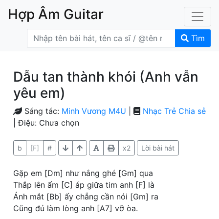
Hợp Âm Guitar
Tìm
Dẫu tan thành khói (Anh vẫn
yêu em)
Sáng tác:
Minh Vương M4U
|
Nhạc Trẻ
Chia sẻ
| Điệu: Chưa chọn
b
[F]
#
x2
Lời bài hát
Gặp em [Dm] như nắng ghé [Gm] qua
Thắp lên ấm [C] áp giữa tim anh [F] là
Ánh mắt [Bb] ấy chẳng cần nói [Gm] ra
Cũng đủ làm lòng anh [A7] vỡ òa.