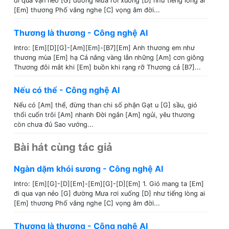
đi qua vạn nẻo [G] đường Mưa rơi xuống [D] như tiếng lòng ai
[Em] thương Phố vắng nghe [C] vọng âm đời...
Thương là thương - Công nghệ AI
Intro: [Em][D][G]-[Am][Em]-[B7][Em] Anh thương em như
thương mùa [Em] hạ Cả nắng vàng lẫn những [Am] cơn giông
Thương đôi mắt khi [Em] buồn khi rạng rỡ Thương cả [B7]...
Nếu có thể - Công nghệ AI
Nếu có [Am] thể, đừng than chi số phận Gạt u [G] sầu, gió
thổi cuốn trôi [Am] nhanh Đời ngắn [Am] ngủi, yêu thương
còn chưa đủ Sao vướng...
Bài hát cùng tác giả
Ngàn dặm khói sương - Công nghệ AI
Intro: [Em][G]-[D][Em]-[Em][G]-[D][Em] 1. Gió mang ta [Em]
đi qua vạn nẻo [G] đường Mưa rơi xuống [D] như tiếng lòng ai
[Em] thương Phố vắng nghe [C] vọng âm đời...
Thương là thương - Công nghệ AI