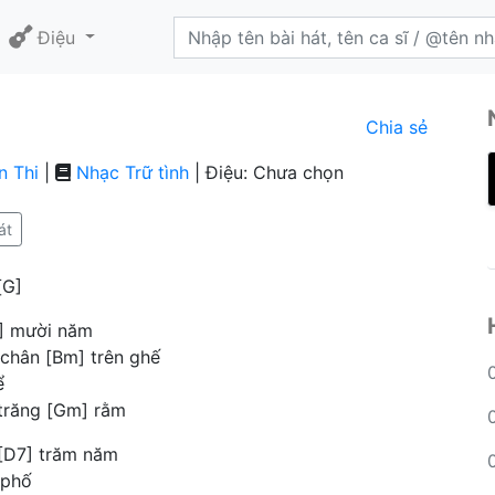
Điệu
Chia sẻ
n Thi
|
Nhạc Trữ tình
| Điệu: Chưa chọn
át
[G]
G] mười năm
 chân [Bm] trên ghế
ể
 trăng [Gm] rằm
 [D7] trăm năm
 phố