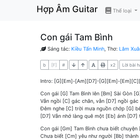
Hợp Âm Guitar
Thể loại
Con gái Tam Bình
Sáng tác:
Kiều Tấn Minh
, Thơ:
Lâm Xuâ
b
[F]
#
x2
Lời bài h
Intro: [G][Em]-[Am][D7]-[G][Em]-[Em][C]
Con gái [G] Tam Bình lên [Bm] Sài Gòn [
Vẫn ngồi [C] gác chân, vẫn [D7] ngồi gác
Đêm nghe [C] trời mưa nguồn chớp [G] b
[D7] Vẫn nhớ làng quê một [Eb] ánh [D7]
Con gái [Gm] Tam Bình chưa biết chuyện
Chưa biết [Cm] yêu như người [Bb] thành