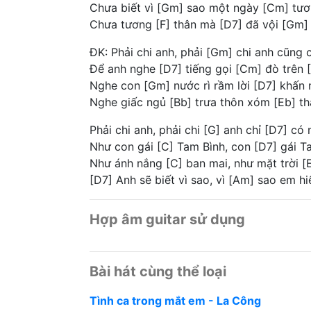
Chưa biết vì [Gm] sao một ngày [Cm] tư
Chưa tương [F] thân mà [D7] đã vội [Gm]
ĐK: Phải chi anh, phải [Gm] chi anh cũng
Để anh nghe [D7] tiếng gọi [Cm] đò trên 
Nghe con [Gm] nước rì rầm lời [D7] khấn
Nghe giấc ngủ [Bb] trưa thôn xóm [Eb] th
Phải chi anh, phải chi [G] anh chỉ [D7] có
Như con gái [C] Tam Bình, con [D7] gái T
Như ánh nắng [C] ban mai, như mặt trời [
[D7] Anh sẽ biết vì sao, vì [Am] sao em hi
Hợp âm guitar sử dụng
Bài hát cùng thể loại
Tình ca trong mắt em - La Công