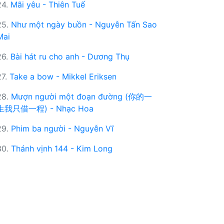
24.
Mãi yêu - Thiên Tuế
25.
Như một ngày buồn - Nguyễn Tấn Sao
Mai
26.
Bài hát ru cho anh - Dương Thụ
27.
Take a bow - Mikkel Eriksen
28.
Mượn người một đoạn đường (你的一
生我只借一程) - Nhạc Hoa
29.
Phim ba người - Nguyễn Vĩ
30.
Thánh vịnh 144 - Kim Long