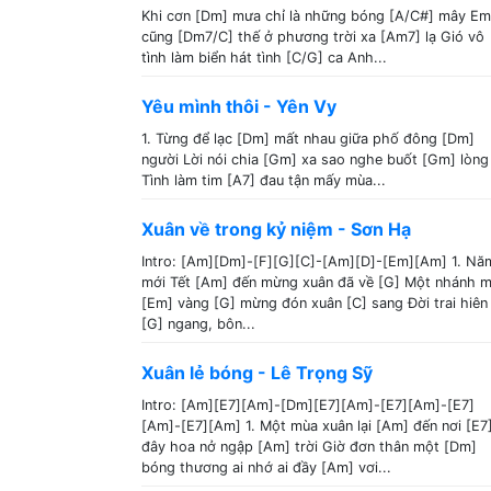
Khi cơn [Dm] mưa chỉ là những bóng [A/C#] mây Em
cũng [Dm7/C] thế ở phương trời xa [Am7] lạ Gió vô
tình làm biển hát tình [C/G] ca Anh...
Yêu mình thôi - Yên Vy
1. Từng để lạc [Dm] mất nhau giữa phố đông [Dm]
người Lời nói chia [Gm] xa sao nghe buốt [Gm] lòng
Tình làm tim [A7] đau tận mấy mùa...
Xuân về trong kỷ niệm - Sơn Hạ
Intro: [Am][Dm]-[F][G][C]-[Am][D]-[Em][Am] 1. Nă
mới Tết [Am] đến mừng xuân đã về [G] Một nhánh m
[Em] vàng [G] mừng đón xuân [C] sang Đời trai hiên
[G] ngang, bôn...
Xuân lẻ bóng - Lê Trọng Sỹ
Intro: [Am][E7][Am]-[Dm][E7][Am]-[E7][Am]-[E7]
[Am]-[E7][Am] 1. Một mùa xuân lại [Am] đến nơi [E7
đây hoa nở ngập [Am] trời Giờ đơn thân một [Dm]
bóng thương ai nhớ ai đầy [Am] vơi...