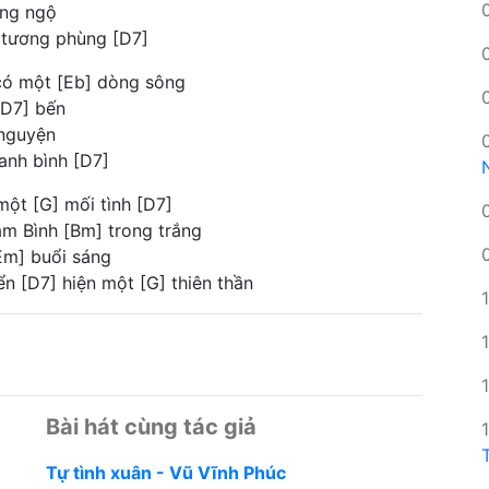
ơng ngộ
 tương phùng [D7]
 có một [Eb] dòng sông
[D7] bến
 nguyện
anh bình [D7]
 một [G] mối tình [D7]
am Bình [Bm] trong trắng
Em] buổi sáng
ển [D7] hiện một [G] thiên thần
Bài hát cùng tác giả
Tự tình xuân - Vũ Vĩnh Phúc