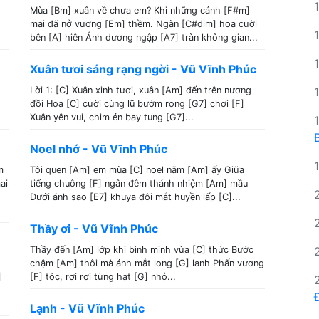
Mùa [Bm] xuân về chưa em? Khi những cánh [F#m]
mai đã nở vương [Em] thềm. Ngàn [C#dim] hoa cười
bên [A] hiên Ánh dương ngập [A7] tràn không gian...
Xuân tươi sáng rạng ngời - Vũ Vĩnh Phúc
Lời 1: [C] Xuân xinh tươi, xuân [Am] đến trên nương
đồi Hoa [C] cười cùng lũ bướm rong [G7] chơi [F]
Xuân yên vui, chim én bay tung [G7]...
Noel nhớ - Vũ Vĩnh Phúc
m
Tôi quen [Am] em mùa [C] noel năm [Am] ấy Giữa
ai
tiếng chuông [F] ngân đêm thánh nhiệm [Am] mầu
Dưới ánh sao [E7] khuya đôi mắt huyền lấp [C]...
Thầy ơi - Vũ Vĩnh Phúc
Thầy đến [Am] lớp khi bình minh vừa [C] thức Bước
chậm [Am] thôi mà ánh mắt long [G] lanh Phấn vương
]
[F] tóc, rơi rơi từng hạt [G] nhỏ...
Lạnh - Vũ Vĩnh Phúc