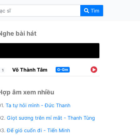
Tìm
Nghe bài hát
Võ Thành Tâm
G-Gm
1
Hợp âm xem nhiều
01.
Ta tự hỏi mình - Đức Thanh
02.
Giọt sương trên mí mắt - Thanh Tùng
03.
Để gió cuốn đi - Tiến Minh