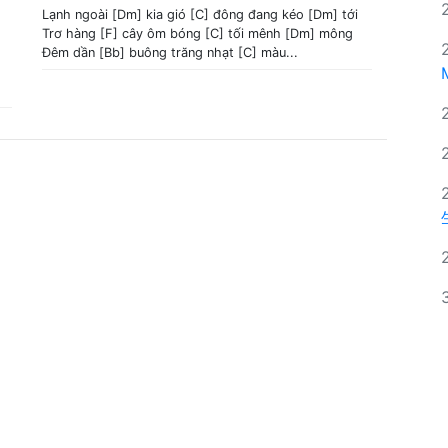
Lạnh ngoài [Dm] kia gió [C] đông đang kéo [Dm] tới
Trơ hàng [F] cây ôm bóng [C] tối mênh [Dm] mông
Đêm dần [Bb] buông trăng nhạt [C] màu...
.