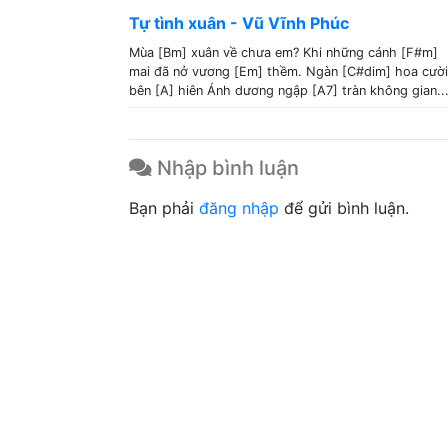
Tự tình xuân - Vũ Vĩnh Phúc
Mùa [Bm] xuân về chưa em? Khi những cánh [F#m]
mai đã nở vương [Em] thềm. Ngàn [C#dim] hoa cười
bên [A] hiên Ánh dương ngập [A7] tràn không gian..
Nhập bình luận
Bạn phải
đăng nhập
để gửi bình luận.