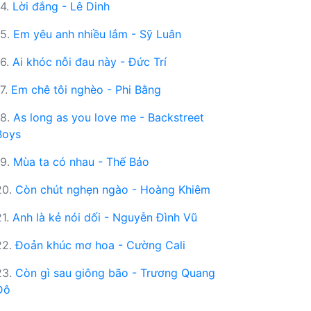
14.
Lời đắng - Lê Dinh
15.
Em yêu anh nhiều lắm - Sỹ Luân
16.
Ai khóc nỗi đau này - Đức Trí
17.
Em chê tôi nghèo - Phi Bằng
18.
As long as you love me - Backstreet
Boys
19.
Mùa ta có nhau - Thế Bảo
20.
Còn chút nghẹn ngào - Hoàng Khiêm
21.
Anh là kẻ nói dối - Nguyễn Đình Vũ
22.
Đoản khúc mơ hoa - Cường Cali
23.
Còn gì sau giông bão - Trương Quang
Đô