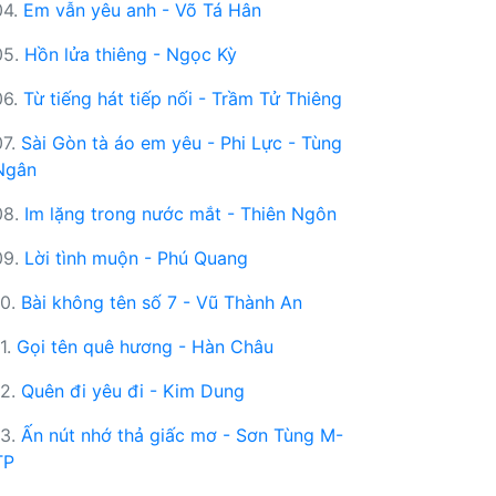
04.
Em vẫn yêu anh - Võ Tá Hân
05.
Hồn lửa thiêng - Ngọc Kỳ
06.
Từ tiếng hát tiếp nối - Trầm Tử Thiêng
07.
Sài Gòn tà áo em yêu - Phi Lực - Tùng
Ngân
08.
Im lặng trong nước mắt - Thiên Ngôn
09.
Lời tình muộn - Phú Quang
10.
Bài không tên số 7 - Vũ Thành An
11.
Gọi tên quê hương - Hàn Châu
12.
Quên đi yêu đi - Kim Dung
13.
Ấn nút nhớ thả giấc mơ - Sơn Tùng M-
TP