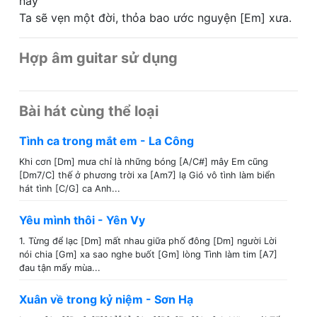
này
Ta sẽ vẹn một đời, thỏa bao ước nguyện [Em] xưa.
Hợp âm guitar sử dụng
Bài hát cùng thể loại
Tình ca trong mắt em - La Công
Khi cơn [Dm] mưa chỉ là những bóng [A/C#] mây Em cũng
[Dm7/C] thế ở phương trời xa [Am7] lạ Gió vô tình làm biển
hát tình [C/G] ca Anh...
Yêu mình thôi - Yên Vy
1. Từng để lạc [Dm] mất nhau giữa phố đông [Dm] người Lời
nói chia [Gm] xa sao nghe buốt [Gm] lòng Tình làm tim [A7]
đau tận mấy mùa...
Xuân về trong kỷ niệm - Sơn Hạ