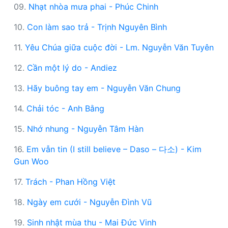
09.
Nhạt nhòa mưa phai - Phúc Chinh
10.
Con làm sao trả - Trịnh Nguyên Bình
11.
Yêu Chúa giữa cuộc đời - Lm. Nguyễn Văn Tuyên
12.
Cần một lý do - Andiez
13.
Hãy buông tay em - Nguyễn Văn Chung
14.
Chải tóc - Anh Bằng
15.
Nhớ nhung - Nguyễn Tâm Hàn
16.
Em vẫn tin (I still believe – Daso – 다소) - Kim
Gun Woo
17.
Trách - Phan Hồng Việt
18.
Ngày em cưới - Nguyễn Đình Vũ
19.
Sinh nhật mùa thu - Mai Đức Vinh