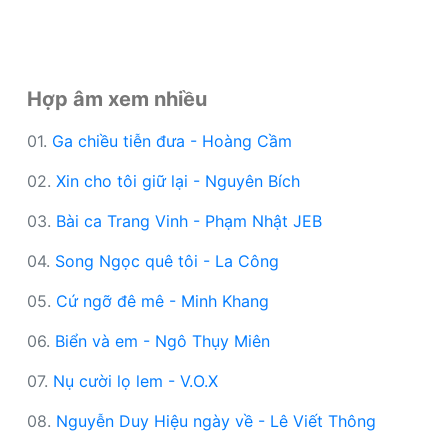
Hợp âm xem nhiều
01.
Ga chiều tiễn đưa - Hoàng Cầm
02.
Xin cho tôi giữ lại - Nguyên Bích
03.
Bài ca Trang Vinh - Phạm Nhật JEB
04.
Song Ngọc quê tôi - La Công
05.
Cứ ngỡ đê mê - Minh Khang
06.
Biển và em - Ngô Thụy Miên
07.
Nụ cười lọ lem - V.O.X
08.
Nguyễn Duy Hiệu ngày về - Lê Viết Thông