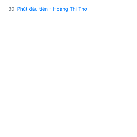
30.
Phút đầu tiên - Hoàng Thi Thơ