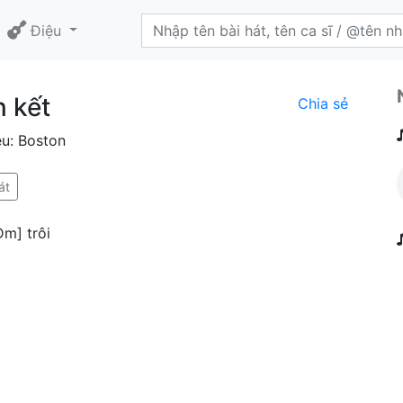
Điệu
 kết
Chia sẻ
ệu: Boston
át
Dm] trôi