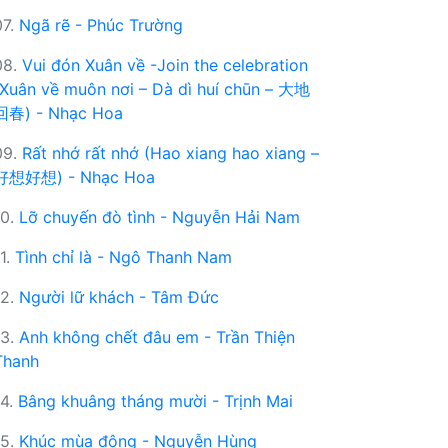
07.
Ngã rẽ - Phúc Trường
08.
Vui đón Xuân về -Join the celebration
(Xuân về muôn nơi – Dà dì huí chūn – 大地
回春) - Nhạc Hoa
09.
Rất nhớ rất nhớ (Hao xiang hao xiang –
好想好想) - Nhạc Hoa
10.
Lỡ chuyến đò tình - Nguyễn Hải Nam
11.
Tình chỉ là - Ngô Thanh Nam
12.
Người lữ khách - Tâm Đức
13.
Anh không chết đâu em - Trần Thiện
Thanh
14.
Bâng khuâng tháng mười - Trịnh Mai
15.
Khúc mùa đông - Nguyễn Hùng