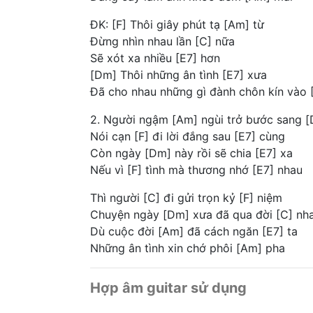
ĐK: [F] Thôi giây phút tạ [Am] từ
Đừng nhìn nhau lần [C] nữa
Sẽ xót xa nhiều [E7] hơn
[Dm] Thôi những ân tình [E7] xưa
Đã cho nhau những gì đành chôn kín vào 
2. Người ngậm [Am] ngùi trở bước sang 
Nói cạn [F] đi lời đắng sau [E7] cùng
Còn ngày [Dm] này rồi sẽ chia [E7] xa
Nếu vì [F] tình mà thương nhớ [E7] nhau
Thì người [C] đi gửi trọn kỷ [F] niệm
Chuyện ngày [Dm] xưa đã qua đời [C] nh
Dù cuộc đời [Am] đã cách ngăn [E7] ta
Những ân tình xin chớ phôi [Am] pha
Hợp âm guitar sử dụng