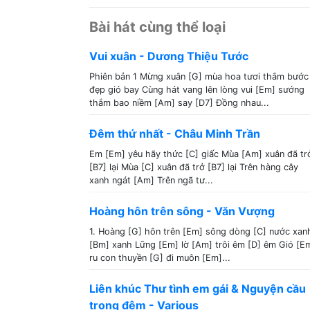
Bài hát cùng thể loại
Vui xuân - Dương Thiệu Tước
Phiên bản 1 Mừng xuân [G] mùa hoa tươi thắm bước
đẹp gió bay Cùng hát vang lên lòng vui [Em] sướng
thắm bao niềm [Am] say [D7] Đồng nhau...
Đêm thứ nhất - Châu Minh Trần
Em [Em] yêu hãy thức [C] giấc Mùa [Am] xuân đã tr
[B7] lại Mùa [C] xuân đã trở [B7] lại Trên hàng cây
xanh ngát [Am] Trên ngã tư...
Hoàng hôn trên sông - Văn Vượng
1. Hoàng [G] hôn trên [Em] sông dòng [C] nước xan
[Bm] xanh Lững [Em] lờ [Am] trôi êm [D] êm Gió [E
ru con thuyền [G] đi muôn [Em]...
Liên khúc Thư tình em gái & Nguyện cầu
trong đêm - Various