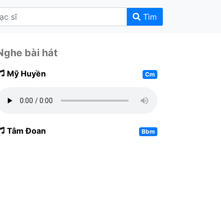
Tìm
Nghe bài hát
Mỹ Huyền
Cm
Tâm Đoan
Bbm