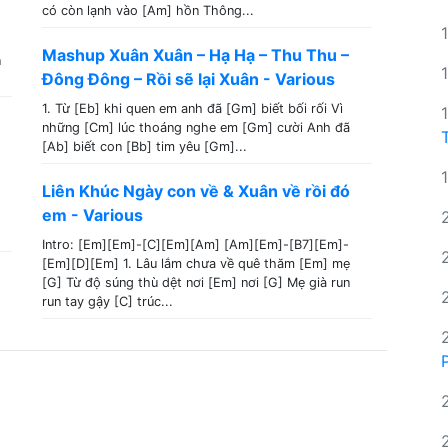
có còn lạnh vào [Am] hồn Thông...
Mashup Xuân Xuân – Hạ Hạ – Thu Thu –
n
Đông Đông – Rồi sẽ lại Xuân - Various
1. Từ [Eb] khi quen em anh đã [Gm] biết bối rối Vì
những [Cm] lúc thoáng nghe em [Gm] cười Anh đã
[Ab] biết con [Bb] tim yêu [Gm]...
Liên Khúc Ngày con về & Xuân về rồi đó
em - Various
Intro: [Em][Em]-[C][Em][Am] [Am][Em]-[B7][Em]-
[Em][D][Em] 1. Lâu lắm chưa về quê thăm [Em] mẹ
[G] Từ độ súng thù dệt nơi [Em] nơi [G] Mẹ già run
run tay gậy [C] trúc...