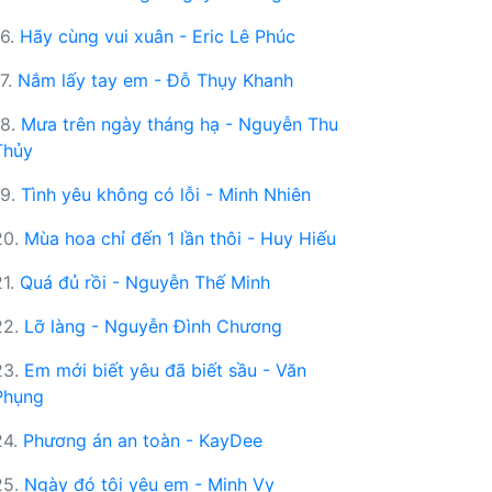
16.
Hãy cùng vui xuân - Eric Lê Phúc
17.
Nắm lấy tay em - Đỗ Thụy Khanh
18.
Mưa trên ngày tháng hạ - Nguyễn Thu
Thủy
19.
Tình yêu không có lỗi - Minh Nhiên
20.
Mùa hoa chỉ đến 1 lần thôi - Huy Hiếu
21.
Quá đủ rồi - Nguyễn Thế Minh
22.
Lỡ làng - Nguyễn Đình Chương
23.
Em mới biết yêu đã biết sầu - Văn
Phụng
24.
Phương án an toàn - KayDee
25.
Ngày đó tôi yêu em - Minh Vy