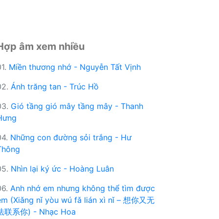
Hợp âm xem nhiều
01.
Miền thương nhớ - Nguyễn Tất Vịnh
02.
Ánh trăng tan - Trúc Hồ
03.
Gió tầng gió mây tầng mây - Thanh
Hưng
04.
Những con đường sỏi trắng - Hư
Thông
05.
Nhìn lại ký ức - Hoàng Luân
06.
Anh nhớ em nhưng không thể tìm được
em (Xiǎng nǐ yòu wú fǎ lián xì nǐ – 想你又无
法联系你) - Nhạc Hoa