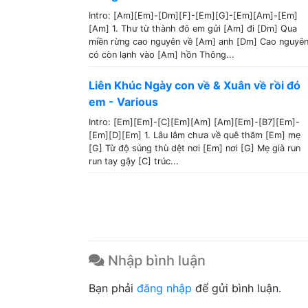
Intro: [Am][Em]-[Dm][F]-[Em][G]-[Em][Am]-[Em]
[Am] 1. Thư từ thành đô em gửi [Am] đi [Dm] Qua
miền rừng cao nguyên về [Am] anh [Dm] Cao nguyê
có còn lạnh vào [Am] hồn Thông...
Liên Khúc Ngày con về & Xuân về rồi đó
em - Various
Intro: [Em][Em]-[C][Em][Am] [Am][Em]-[B7][Em]-
[Em][D][Em] 1. Lâu lắm chưa về quê thăm [Em] mẹ
[G] Từ độ súng thù dệt nơi [Em] nơi [G] Mẹ già run
run tay gậy [C] trúc...
Nhập bình luận
Bạn phải
đăng nhập
để gửi bình luận.