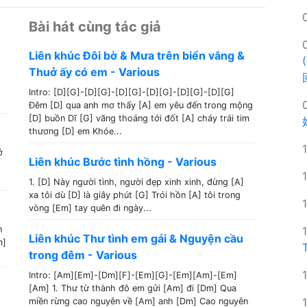
Bài hát cùng tác giả
Liên khúc Đôi bờ & Mưa trên biển vắng &
Thuở ấy có em - Various
Intro: [D][G]-[D][G]-[D][G]-[D][G]-[D][G]-[D][G]
Đêm [D] qua anh mơ thấy [A] em yêu đến trong mộng
[D] buồn Dĩ [G] vãng thoáng tới đốt [A] cháy trái tim
thương [D] em Khóe...
ở
Liên khúc Bước tình hồng - Various
1. [D] Này người tình, người đẹp xinh xinh, đừng [A]
xa tôi dù [D] là giây phút [G] Trói hồn [A] tôi trong
vòng [Em] tay quên đi ngày...
h
Liên khúc Thư tình em gái & Nguyện cầu
m]
trong đêm - Various
Intro: [Am][Em]-[Dm][F]-[Em][G]-[Em][Am]-[Em]
[Am] 1. Thư từ thành đô em gửi [Am] đi [Dm] Qua
miền rừng cao nguyên về [Am] anh [Dm] Cao nguyên