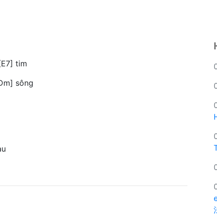
[E7] tim
[Dm] sông
au