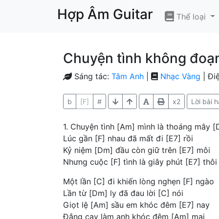
Hợp Âm Guitar
Thể loại
Chuyện tình không đoạn
Sáng tác:
Tâm Anh
|
Nhạc Vàng
| Đi
b
[F]
#
x2
Lời bài h
1. Chuyện tình [Am] mình là thoáng mây [
Lúc gần [F] nhau đã mất đi [E7] rồi
Kỷ niệm [Dm] đầu còn giữ trên [E7] môi
Nhưng cuộc [F] tình là giây phút [E7] thôi
Một lần [C] đi khiến lòng nghẹn [F] ngào
Lần từ [Dm] ly đã đau lời [C] nói
Giọt lệ [Am] sầu em khóc đêm [E7] nay
Đắng cay làm anh khóc đêm [Am] mai