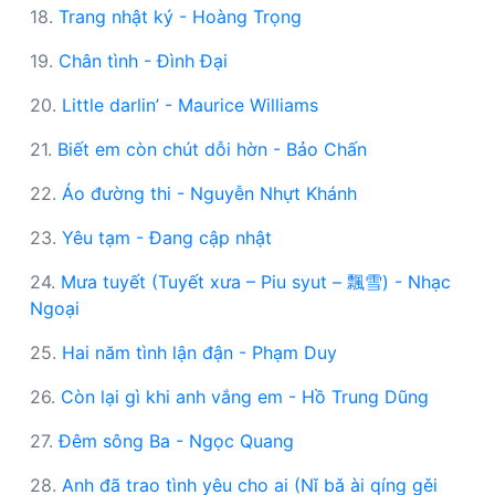
18.
Trang nhật ký - Hoàng Trọng
19.
Chân tình - Đình Đại
20.
Little darlin’ - Maurice Williams
21.
Biết em còn chút dỗi hờn - Bảo Chấn
22.
Áo đường thi - Nguyễn Nhựt Khánh
23.
Yêu tạm - Đang cập nhật
24.
Mưa tuyết (Tuyết xưa – Piu syut – 飄雪) - Nhạc
Ngoại
25.
Hai năm tình lận đận - Phạm Duy
26.
Còn lại gì khi anh vắng em - Hồ Trung Dũng
27.
Đêm sông Ba - Ngọc Quang
28.
Anh đã trao tình yêu cho ai (Nǐ bǎ ài qíng gěi