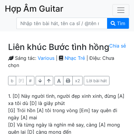
Hợp Âm Guitar
Tìm
Liên khúc Bước tình hồng
Chia sẻ
Sáng tác:
Various
|
Nhạc Trẻ
| Điệu: Chưa
chọn
b
[F]
#
x2
Lời bài hát
1. [D] Này người tình, người đẹp xinh xinh, đừng [A]
xa tôi dù [D] là giây phút
[G] Trói hồn [A] tôi trong vòng [Em] tay quên đi
ngày [A] mai
[D] Và từng ngày là nghìn mê say, càng [A] mong
quên lại [D] càng mong đến