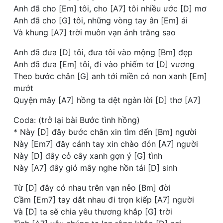
Anh đã cho [Em] tôi, cho [A7] tôi nhiều ước [D] mơ
Anh đã cho [G] tôi, những vòng tay ân [Em] ái
Và khung [A7] trời muôn vạn ánh trăng sao
Anh đã đưa [D] tôi, đưa tôi vào mộng [Bm] đẹp
Anh đã đưa [Em] tôi, đi vào phiếm tơ [D] vương
Theo bước chân [G] anh tới miền cỏ non xanh [Em]
mướt
Quyện mây [A7] hồng ta dệt ngàn lời [D] thơ [A7]
Coda: (trở lại bài Bước tình hồng)
* Này [D] đây bước chân xin tìm đến [Bm] người
Này [Em7] đây cánh tay xin chào đón [A7] người
Này [D] đây cỏ cây xanh gợn ý [G] tình
Này [A7] đây gió mây nghe hồn tái [D] sinh
Từ [D] đây có nhau trên vạn nẻo [Bm] đời
Cầm [Em7] tay dắt nhau đi trọn kiếp [A7] người
Và [D] ta sẽ chia yêu thương khắp [G] trời