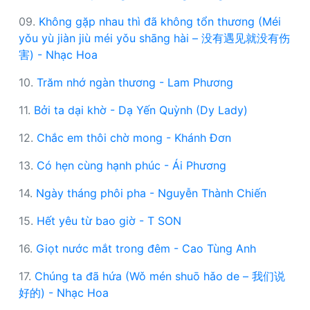
09.
Không gặp nhau thì đã không tổn thương (Méi
yǒu yù jiàn jiù méi yǒu shāng hài – 没有遇见就没有伤
害) - Nhạc Hoa
10.
Trăm nhớ ngàn thương - Lam Phương
11.
Bởi ta dại khờ - Dạ Yến Quỳnh (Dy Lady)
12.
Chắc em thôi chờ mong - Khánh Đơn
13.
Có hẹn cùng hạnh phúc - Ái Phương
14.
Ngày tháng phôi pha - Nguyễn Thành Chiến
15.
Hết yêu từ bao giờ - T SON
16.
Giọt nước mắt trong đêm - Cao Tùng Anh
17.
Chúng ta đã hứa (Wǒ mén shuō hǎo de – 我们说
好的) - Nhạc Hoa