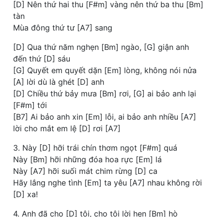
[D] Nên thứ hai thu [F#m] vàng nên thứ ba thu [Bm]
tàn
Mùa đông thứ tư [A7] sang
[D] Qua thứ năm nghẹn [Bm] ngào, [G] giận anh
đến thứ [D] sáu
[G] Quyết em quyết dặn [Em] lòng, không nói nửa
[A] lời dù là ghét [D] anh
[D] Chiều thứ bảy mưa [Bm] rơi, [G] ai bảo anh lại
[F#m] tới
[B7] Ai bảo anh xin [Em] lỗi, ai bảo anh nhiều [A7]
lời cho mắt em lệ [D] rơi [A7]
3. Này [D] hỡi trái chín thơm ngọt [F#m] quá
Này [Bm] hỡi những đóa hoa rực [Em] lá
Này [A7] hỡi suối mát chim rừng [D] ca
Hãy lắng nghe tình [Em] ta yêu [A7] nhau không rời
[D] xa!
4. Anh đã cho [D] tôi, cho tôi lời hẹn [Bm] hò