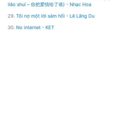
liǎo shuí – 你把爱情给了谁) - Nhạc Hoa
29.
Tôi nợ một lời sám hối - Lê Lãng Du
30.
No internet - KET