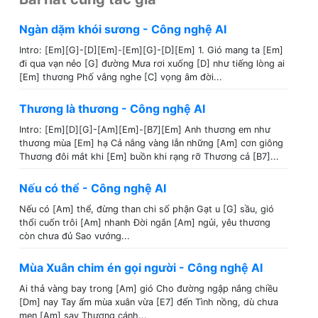
Ngàn dặm khói sương - Công nghệ AI
Intro: [Em][G]-[D][Em]-[Em][G]-[D][Em] 1. Gió mang ta [Em]
đi qua vạn nẻo [G] đường Mưa rơi xuống [D] như tiếng lòng ai
[Em] thương Phố vắng nghe [C] vọng âm đời...
Thương là thương - Công nghệ AI
Intro: [Em][D][G]-[Am][Em]-[B7][Em] Anh thương em như
thương mùa [Em] hạ Cả nắng vàng lẫn những [Am] cơn giông
Thương đôi mắt khi [Em] buồn khi rạng rỡ Thương cả [B7]...
Nếu có thể - Công nghệ AI
Nếu có [Am] thể, đừng than chi số phận Gạt u [G] sầu, gió
thổi cuốn trôi [Am] nhanh Đời ngắn [Am] ngủi, yêu thương
còn chưa đủ Sao vướng...
Mùa Xuân chim én gọi người - Công nghệ AI
Ai thả vàng bay trong [Am] gió Cho đường ngập nắng chiều
[Dm] nay Tay ấm mùa xuân vừa [E7] đến Tình nồng, dù chưa
men [Am] say Thương cánh...