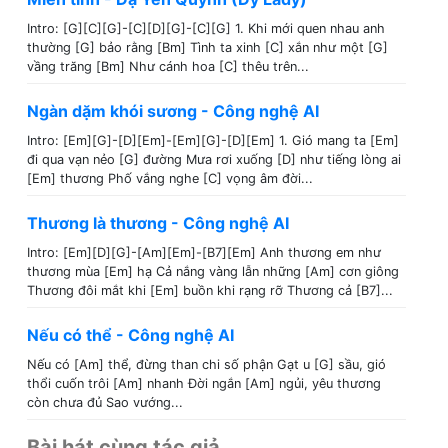
Intro: [G][C][G]-[C][D][G]-[C][G] 1. Khi mới quen nhau anh
thường [G] bảo rằng [Bm] Tình ta xinh [C] xắn như một [G]
vầng trăng [Bm] Như cánh hoa [C] thêu trên...
Ngàn dặm khói sương - Công nghệ AI
Intro: [Em][G]-[D][Em]-[Em][G]-[D][Em] 1. Gió mang ta [Em]
đi qua vạn nẻo [G] đường Mưa rơi xuống [D] như tiếng lòng ai
[Em] thương Phố vắng nghe [C] vọng âm đời...
Thương là thương - Công nghệ AI
Intro: [Em][D][G]-[Am][Em]-[B7][Em] Anh thương em như
thương mùa [Em] hạ Cả nắng vàng lẫn những [Am] cơn giông
Thương đôi mắt khi [Em] buồn khi rạng rỡ Thương cả [B7]...
Nếu có thể - Công nghệ AI
Nếu có [Am] thể, đừng than chi số phận Gạt u [G] sầu, gió
thổi cuốn trôi [Am] nhanh Đời ngắn [Am] ngủi, yêu thương
còn chưa đủ Sao vướng...
Bài hát cùng tác giả