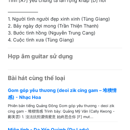
Tình [A7] yêu chúng ta lan rộng khắp [D] nơi
——————–
1. Người tình người đẹp xinh xinh (Tùng Giang)
2. Bảy ngày đợi mong (Trần Thiện Thanh)
3. Bước tình hồng (Nguyễn Trung Cang)
4. Cuộc tình xưa (Tùng Giang)
Hợp âm guitar sử dụng
Bài hát cùng thể loại
Gom góp yêu thương (deoi zik cing gam – 堆積情
感) - Nhạc Hoa
Phiên bản tiếng Quảng Đông Gom góp yêu thương - deoi zik
cing gam - 堆積情感 Trình bày: Quảng Mỹ Vân (Cally Kwong -
鄺美雲) 1. 沒法抗拒濃情蜜意 始終思念你 [F] mut...
Miên tình - Dạ Yến Quỳnh (Dy Lady)