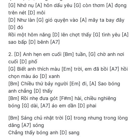
[G] Nhớ nụ [A] hôn dấu yêu [G] còn thơm [A] đọng
trên nét [D] môi
[D] Như làn [G] gió quyện vào [A] mây ta bay đây
[D] đó
Rồi một hôm nắng [D] lên chợt thấy [G] tình yêu [A]
sao bấp [D] bênh [A7]
2. [D] Anh hẹn em cuối [Bm] tuần, [G] chờ anh nơi
cuối [D] phố
[G] Biết anh thích màu [Em] trời, em đã bồi [A7] hồi
chọn màu áo [D] xanh
[Bm] Chiều thứ bảy người [Em] đi, [A] Sao bóng
anh chẳng [D] thấy
[Bm] Rồi nhẹ đưa gót [F#m] hài, chiều nghiêng
bóng [G] dài, [A7] áo em dần [D] phai
[Bm] Sáng chủ nhật trời [G] trong nhưng trong lòng
dâng [A7] sóng
Chẳng thấy bóng anh [D] sang