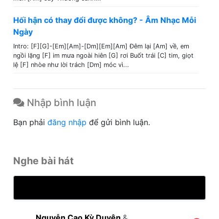
Hối hận có thay đổi được không? - Âm Nhạc Mỗi
Ngày
Intro: [F][G]-[Em][Am]-[Dm][Em][Am] Đêm lại [Am] về, em
ngồi lặng [F] im mưa ngoài hiên [G] rơi Buốt trái [C] tim, giọt
lệ [F] nhòe như lời trách [Dm] móc vì...
Nhập bình luận
Bạn phải
đăng nhập
để gửi bình luận.
Nghe bài hát
Nguyễn Cao Kỳ Duyên
&