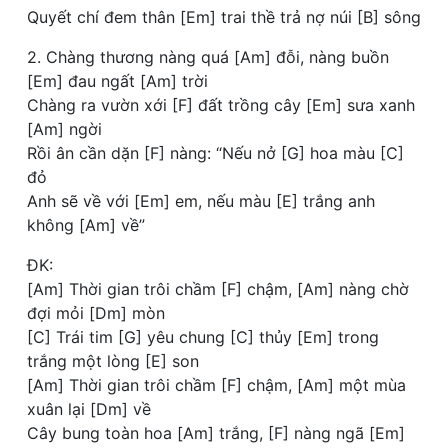
Quyết chí đem thân [Em] trai thề trả nợ núi [B] sông
2. Chàng thương nàng quá [Am] đỗi, nàng buồn
[Em] đau ngất [Am] trời
Chàng ra vườn xới [F] đất trồng cây [Em] sưa xanh
[Am] ngời
Rồi ân cần dặn [F] nàng: “Nếu nở [G] hoa màu [C]
đỏ
Anh sẽ về với [Em] em, nếu màu [E] trắng anh
không [Am] về”
ĐK:
[Am] Thời gian trôi chầm [F] chậm, [Am] nàng chờ
đợi mỏi [Dm] mòn
[C] Trái tim [G] yêu chung [C] thủy [Em] trong
trắng một lòng [E] son
[Am] Thời gian trôi chầm [F] chậm, [Am] một mùa
xuân lại [Dm] về
Cây bung toàn hoa [Am] trắng, [F] nàng ngã [Em]