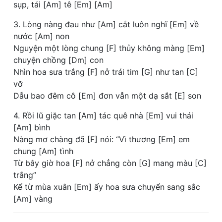
sụp, tái [Am] tê [Em] [Am]
3. Lòng nàng đau như [Am] cắt luôn nghĩ [Em] về
nước [Am] non
Nguyện một lòng chung [F] thủy không màng [Em]
chuyện chồng [Dm] con
Nhìn hoa sưa trắng [F] nở trái tim [G] như tan [C]
vỡ
Dẫu bao đêm cô [Em] đơn vẫn một dạ sắt [E] son
4. Rồi lũ giặc tan [Am] tác quê nhà [Em] vui thái
[Am] bình
Nàng mơ chàng đã [F] nói: “Vì thương [Em] em
chung [Am] tình
Từ bây giờ hoa [F] nở chẳng còn [G] mang màu [C]
trắng”
Kể từ mùa xuân [Em] ấy hoa sưa chuyển sang sắc
[Am] vàng