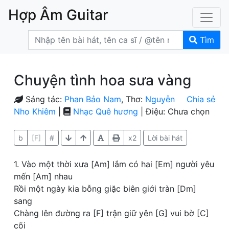
Hợp Âm Guitar
Tìm
Chuyện tình hoa sưa vàng
Sáng tác:
Phan Bảo Nam
, Thơ:
Nguyễn
Chia sẻ
Nho Khiêm
|
Nhạc Quê hương
| Điệu: Chưa chọn
b
[F]
#
x2
Lời bài hát
1. Vào một thời xưa [Am] lắm có hai [Em] người yêu
mến [Am] nhau
Rồi một ngày kia bỗng giặc biên giới tràn [Dm]
sang
Chàng lên đường ra [F] trận giữ yên [G] vui bờ [C]
cõi