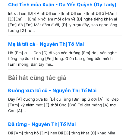
Chợ Tình mùa Xuân - Dạ Yến Quỳnh (Dy Lady)
Intro: [Em][D]-[Am][D][Em]-[Em][D][Em]-[Em][D][G]-[Am]
[D][Em] 1. [Em] Nhớ lắm mỗi đêm về [D] nghe tiếng khèn ai
[Em] đó [Em] Mắt đắm đuối, [D] ly rượu đầy, sao nghe lòng
tương [G] tư...
Mẹ là tất cả - Nguyễn Thị Tố Mai
Hò [Em] ơ….. Con [C] đi vạn nẻo đường [Em] đời, Vẫn nghe
tiếng mẹ ầu ơ trong [Em] lòng. Giữa bao giông bão mênh
[Em] mông, Bàn tay mẹ...
Bài hát cùng tác giả
Đường xưa lối cũ - Nguyễn Thị Tố Mai
Đây [A] đường xưa lối [D] cũ Từng [Bm] ấp ủ đời [A] Tôi Đẹp
[F#m] kỷ niệm một [E] thời Cho [Bm] Tôi dệt mộng [A] mơ
Con [A]...
Đã từng - Nguyễn Thị Tố Mai
Đã [Am] từng hò [Dm] hẹn Đã [G] từng khát [C] khao Mùa