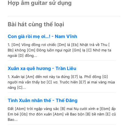
Hợp âm guitar sử dụng
Bài hát cùng thể loại
Con già rồi mẹ ơi…! - Nam Vĩnh
1. [Gm] Vông đồng rơi chiếc [Dm] lá [Eb] Nhặt trả về Thu [
Bb] không [Cm] Đông luồn ngui ngút [Gm] lạ [C] Nhớ mẹ ta
ngoài [D] đồng...
Xuân xa quê hương - Trần Liêu
1. Xuân lại [Am] đến nơi này ta đứng [E7] lạ. Phố đông [G]
người mà vẫn thấy bơ [C] vơ. Trước hiên [E7] ai mai vàng mùa
nắng [C]...
Tình Xuân nhân thế - Thế Đăng
Đất [Abm] trời ngập vàng sắc [B] mai Nụ cười xinh e [Ebm] ấp
Em bé [Gb] thơ đón xuân [Abm] về Bao bộn [B] bề năm [E] cũ
Bao...