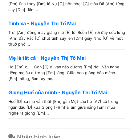
[Dm] tình thay [Dm] lá Nụ [G] hôn nhạt [C] màu Đã [Am] từng
say [Dm] đắm...
Tình xa - Nguyễn Thị Tố Mai
Trời [Am] đông mây giăng mờ [E] lối Buồn [E] rơi đáy cốc lưng
[Am] đầy Rắc [C] chút tình say lên [Dm] giấy Nhớ [G] về một
thuở phôi...
Mẹ là tất cả - Nguyễn Thị Tố Mai
Hò [Em] ơ….. Con [C] đi vạn nẻo đường [Em] đời, Vẫn nghe
tiếng mẹ ầu ơ trong [Em] lòng. Giữa bao giông bão mênh
[Em] mông, Bàn tay mẹ...
Giọng Huế của mình - Nguyễn Thị Tố Mai
Huế [D] xa mà vẫn thật [Em] gần Một câu hò [A7] cũ trong
ngần dấu [D] xưa Giọng [F#m] ai ấm giữa nắng [Em] mưa
Nghe ra giọng [Em]...
Nhập bình luận