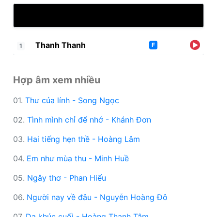
Thanh Thanh
F
1
Hợp âm xem nhiều
01.
Thư của lính - Song Ngọc
02.
Tình mình chỉ để nhớ - Khánh Đơn
03.
Hai tiếng hẹn thề - Hoàng Lâm
04.
Em như mùa thu - Minh Huề
05.
Ngây thơ - Phan Hiếu
06.
Người nay về đâu - Nguyễn Hoàng Đô
07.
Dạ khúc cuối - Hoàng Thanh Tâm