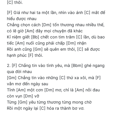
[C] thôi.
[F] Giá như hai ta một lần, nhìn vào ánh [C] mắt để
hiểu được nhau
Chẳng chọn cách [Dm] tổn thương nhau nhiều thế,
có lẽ giờ [Am] đây mọi chuyện đã khác
Kỉ niệm giết [Bb] chết con tim trăm [C] lần, dù bao
tiếc [Am] nuối cũng phải chấp [Dm] nhận
Rồi anh cũng [Gm] sẽ quên em thôi, [C] sẽ được
hạnh phúc [F] thôi.
2. [F] Chẳng tin vào tình yêu, mà [Bbm] ghé ngang
qua đời nhau
[Gm] Chẳng tin vào những [C] thứ xa xôi, mà [F]
vẫn mơ đến ngày sau
Tỉnh [Am] một cơn [Dm] mơ, chỉ là [Am] nỗi đau
còn vụn [Dm] vỡ
Từng [Gm] yêu từng thương từng mong chờ
Rồi một ngày lại [C] hóa ra thành bơ vơ.