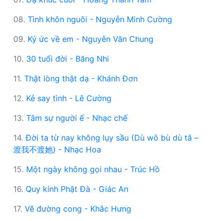
08.
Tình khôn nguôi - Nguyễn Minh Cường
09.
Ký ức về em - Nguyễn Văn Chung
10.
30 tuổi đời - Băng Nhi
11.
Thật lòng thật dạ - Khánh Đơn
12.
Kẻ say tình - Lê Cường
13.
Tâm sự người ế - Nhạc chế
14.
Đời ta từ nay không lụy sầu (Dù wǒ bù dù tā –
渡我不渡她) - Nhạc Hoa
15.
Một ngày không gọi nhau - Trúc Hồ
16.
Quy kính Phật Đà - Giác An
17.
Vẽ đường cong - Khắc Hưng