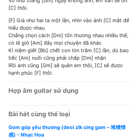
Vờ như tháng [Gm] ngày không anh, em vẫn sẽ ổn
[C] thôi.
[F] Giá như hai ta một lần, nhìn vào ánh [C] mắt để
hiểu được nhau
Chẳng chọn cách [Dm] tổn thương nhau nhiều thế,
có lẽ giờ [Am] đây mọi chuyện đã khác
Kỉ niệm giết [Bb] chết con tim trăm [C] lần, dù bao
tiếc [Am] nuối cũng phải chấp [Dm] nhận
Rồi anh cũng [Gm] sẽ quên em thôi, [C] sẽ được
hạnh phúc [F] thôi.
Hợp âm guitar sử dụng
Bài hát cùng thể loại
Gom góp yêu thương (deoi zik cing gam – 堆積情
感) - Nhạc Hoa