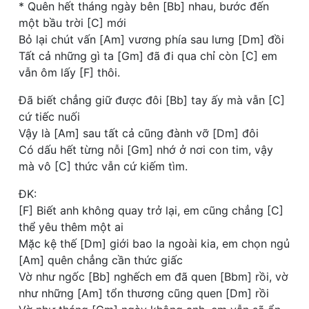
* Quên hết tháng ngày bên [Bb] nhau, bước đến
một bầu trời [C] mới
Bỏ lại chút vấn [Am] vương phía sau lưng [Dm] đồi
Tất cả những gì ta [Gm] đã đi qua chỉ còn [C] em
vẫn ôm lấy [F] thôi.
Đã biết chẳng giữ được đôi [Bb] tay ấy mà vẫn [C]
cứ tiếc nuối
Vậy là [Am] sau tất cả cũng đành vỡ [Dm] đôi
Có dấu hết từng nỗi [Gm] nhớ ở nơi con tim, vậy
mà vô [C] thức vẫn cứ kiếm tìm.
ĐK:
[F] Biết anh không quay trở lại, em cũng chẳng [C]
thể yêu thêm một ai
Mặc kệ thế [Dm] giới bao la ngoài kia, em chọn ngủ
[Am] quên chẳng cần thức giấc
Vờ như ngốc [Bb] nghếch em đã quen [Bbm] rồi, vờ
như những [Am] tổn thương cũng quen [Dm] rồi