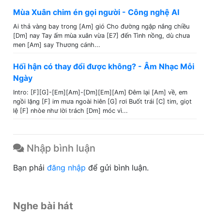
Mùa Xuân chim én gọi người - Công nghệ AI
Ai thả vàng bay trong [Am] gió Cho đường ngập nắng chiều
[Dm] nay Tay ấm mùa xuân vừa [E7] đến Tình nồng, dù chưa
men [Am] say Thương cánh...
Hối hận có thay đổi được không? - Âm Nhạc Mỗi
Ngày
Intro: [F][G]-[Em][Am]-[Dm][Em][Am] Đêm lại [Am] về, em
ngồi lặng [F] im mưa ngoài hiên [G] rơi Buốt trái [C] tim, giọt
lệ [F] nhòe như lời trách [Dm] móc vì...
Nhập bình luận
Bạn phải
đăng nhập
để gửi bình luận.
Nghe bài hát