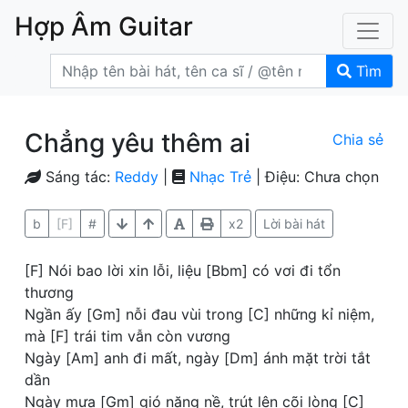
Hợp Âm Guitar
Tìm
Chẳng yêu thêm ai
Chia sẻ
Sáng tác:
Reddy
|
Nhạc Trẻ
| Điệu: Chưa chọn
b
[F]
#
x2
Lời bài hát
[F] Nói bao lời xin lỗi, liệu [Bbm] có vơi đi tổn
thương
Ngần ấy [Gm] nỗi đau vùi trong [C] những kỉ niệm,
mà [F] trái tim vẫn còn vương
Ngày [Am] anh đi mất, ngày [Dm] ánh mặt trời tắt
dần
Ngày mưa [Gm] gió nặng nề, trút lên cõi lòng [C]