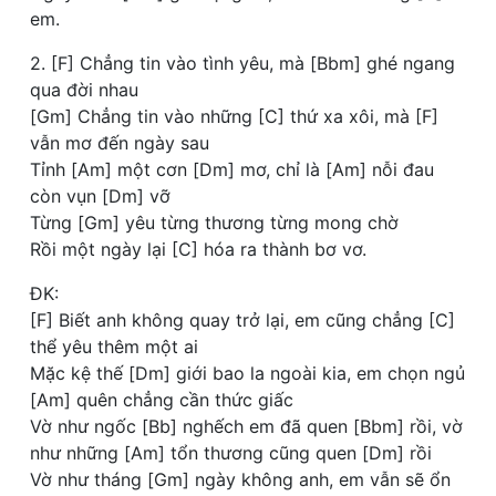
em.
2. [F] Chẳng tin vào tình yêu, mà [Bbm] ghé ngang
qua đời nhau
[Gm] Chẳng tin vào những [C] thứ xa xôi, mà [F]
vẫn mơ đến ngày sau
Tỉnh [Am] một cơn [Dm] mơ, chỉ là [Am] nỗi đau
còn vụn [Dm] vỡ
Từng [Gm] yêu từng thương từng mong chờ
Rồi một ngày lại [C] hóa ra thành bơ vơ.
ĐK:
[F] Biết anh không quay trở lại, em cũng chẳng [C]
thể yêu thêm một ai
Mặc kệ thế [Dm] giới bao la ngoài kia, em chọn ngủ
[Am] quên chẳng cần thức giấc
Vờ như ngốc [Bb] nghếch em đã quen [Bbm] rồi, vờ
như những [Am] tổn thương cũng quen [Dm] rồi
Vờ như tháng [Gm] ngày không anh, em vẫn sẽ ổn