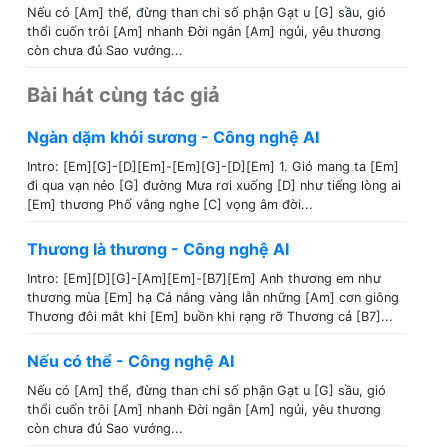
Nếu có [Am] thể, đừng than chi số phận Gạt u [G] sầu, gió
thổi cuốn trôi [Am] nhanh Đời ngắn [Am] ngủi, yêu thương
còn chưa đủ Sao vướng...
Bài hát cùng tác giả
Ngàn dặm khói sương - Công nghệ AI
Intro: [Em][G]-[D][Em]-[Em][G]-[D][Em] 1. Gió mang ta [Em]
đi qua vạn nẻo [G] đường Mưa rơi xuống [D] như tiếng lòng ai
[Em] thương Phố vắng nghe [C] vọng âm đời...
Thương là thương - Công nghệ AI
Intro: [Em][D][G]-[Am][Em]-[B7][Em] Anh thương em như
thương mùa [Em] hạ Cả nắng vàng lẫn những [Am] cơn giông
Thương đôi mắt khi [Em] buồn khi rạng rỡ Thương cả [B7]...
Nếu có thể - Công nghệ AI
Nếu có [Am] thể, đừng than chi số phận Gạt u [G] sầu, gió
thổi cuốn trôi [Am] nhanh Đời ngắn [Am] ngủi, yêu thương
còn chưa đủ Sao vướng...