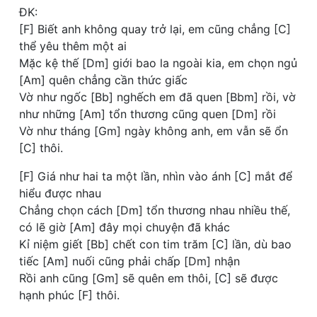
ĐK:
[F] Biết anh không quay trở lại, em cũng chẳng [C]
thể yêu thêm một ai
Mặc kệ thế [Dm] giới bao la ngoài kia, em chọn ngủ
[Am] quên chẳng cần thức giấc
Vờ như ngốc [Bb] nghếch em đã quen [Bbm] rồi, vờ
như những [Am] tổn thương cũng quen [Dm] rồi
Vờ như tháng [Gm] ngày không anh, em vẫn sẽ ổn
[C] thôi.
[F] Giá như hai ta một lần, nhìn vào ánh [C] mắt để
hiểu được nhau
Chẳng chọn cách [Dm] tổn thương nhau nhiều thế,
có lẽ giờ [Am] đây mọi chuyện đã khác
Kỉ niệm giết [Bb] chết con tim trăm [C] lần, dù bao
tiếc [Am] nuối cũng phải chấp [Dm] nhận
Rồi anh cũng [Gm] sẽ quên em thôi, [C] sẽ được
hạnh phúc [F] thôi.