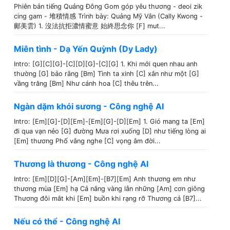
Phiên bản tiếng Quảng Đông Gom góp yêu thương - deoi zik
cing gam - 堆積情感 Trình bày: Quảng Mỹ Vân (Cally Kwong -
鄺美雲) 1. 沒法抗拒濃情蜜意 始終思念你 [F] mut...
Miên tình - Dạ Yến Quỳnh (Dy Lady)
Intro: [G][C][G]-[C][D][G]-[C][G] 1. Khi mới quen nhau anh
thường [G] bảo rằng [Bm] Tình ta xinh [C] xắn như một [G]
vầng trăng [Bm] Như cánh hoa [C] thêu trên...
Ngàn dặm khói sương - Công nghệ AI
Intro: [Em][G]-[D][Em]-[Em][G]-[D][Em] 1. Gió mang ta [Em]
đi qua vạn nẻo [G] đường Mưa rơi xuống [D] như tiếng lòng ai
[Em] thương Phố vắng nghe [C] vọng âm đời...
Thương là thương - Công nghệ AI
Intro: [Em][D][G]-[Am][Em]-[B7][Em] Anh thương em như
thương mùa [Em] hạ Cả nắng vàng lẫn những [Am] cơn giông
Thương đôi mắt khi [Em] buồn khi rạng rỡ Thương cả [B7]...
Nếu có thể - Công nghệ AI