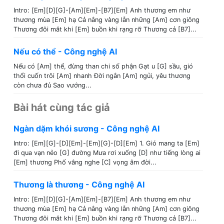
Intro: [Em][D][G]-[Am][Em]-[B7][Em] Anh thương em như
thương mùa [Em] hạ Cả nắng vàng lẫn những [Am] cơn giông
Thương đôi mắt khi [Em] buồn khi rạng rỡ Thương cả [B7]...
Nếu có thể - Công nghệ AI
Nếu có [Am] thể, đừng than chi số phận Gạt u [G] sầu, gió
thổi cuốn trôi [Am] nhanh Đời ngắn [Am] ngủi, yêu thương
còn chưa đủ Sao vướng...
Bài hát cùng tác giả
Ngàn dặm khói sương - Công nghệ AI
Intro: [Em][G]-[D][Em]-[Em][G]-[D][Em] 1. Gió mang ta [Em]
đi qua vạn nẻo [G] đường Mưa rơi xuống [D] như tiếng lòng ai
[Em] thương Phố vắng nghe [C] vọng âm đời...
Thương là thương - Công nghệ AI
Intro: [Em][D][G]-[Am][Em]-[B7][Em] Anh thương em như
thương mùa [Em] hạ Cả nắng vàng lẫn những [Am] cơn giông
Thương đôi mắt khi [Em] buồn khi rạng rỡ Thương cả [B7]...