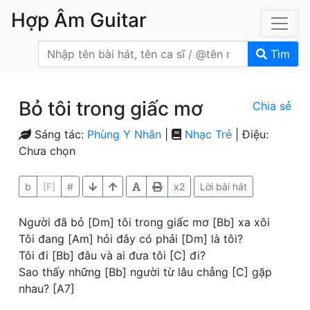
Hợp Âm Guitar
Tìm
Bỏ tôi trong giấc mơ
Chia sẻ
Sáng tác:
Phùng Y Nhân
|
Nhạc Trẻ
| Điệu:
Chưa chọn
b
[F]
#
x2
Lời bài hát
Người đã bỏ [Dm] tôi trong giấc mơ [Bb] xa xôi
Tôi đang [Am] hỏi đây có phải [Dm] là tôi?
Tôi đi [Bb] đâu và ai đưa tôi [C] đi?
Sao thấy những [Bb] người từ lâu chẳng [C] gặp
nhau? [A7]