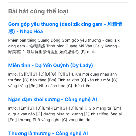
Bài hát cùng thể loại
Gom góp yêu thương (deoi zik cing gam – 堆積情
感) - Nhạc Hoa
Phiên bản tiếng Quảng Đông Gom góp yêu thương - deoi zik
cing gam - 堆積情感 Trình bày: Quảng Mỹ Vân (Cally Kwong -
鄺美雲) 1. 沒法抗拒濃情蜜意 始終思念你 [F] mut...
Miên tình - Dạ Yến Quỳnh (Dy Lady)
Intro: [G][C][G]-[C][D][G]-[C][G] 1. Khi mới quen nhau anh
thường [G] bảo rằng [Bm] Tình ta xinh [C] xắn như một [G]
vầng trăng [Bm] Như cánh hoa [C] thêu trên...
Ngàn dặm khói sương - Công nghệ AI
Intro: [Em][G]-[D][Em]-[Em][G]-[D][Em] 1. Gió mang ta [Em]
đi qua vạn nẻo [G] đường Mưa rơi xuống [D] như tiếng lòng ai
[Em] thương Phố vắng nghe [C] vọng âm đời...
Thương là thương - Công nghệ AI