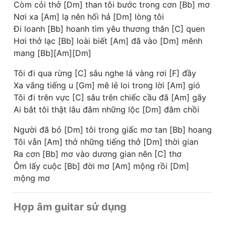
Còm cỏi thở [Dm] than tôi bước trong cơn [Bb] mơ
Nơi xa [Am] lạ nên hối hả [Dm] lòng tôi
Đi loanh [Bb] hoanh tìm yêu thương thân [C] quen
Hơi thở lạc [Bb] loài biết [Am] đã vào [Dm] mênh
mang [Bb][Am][Dm]
Tôi đi qua rừng [C] sâu nghe lá vàng rơi [F] đầy
Xa vắng tiếng u [Gm] mê lẻ loi trong lời [Am] gió
Tôi đi trên vực [C] sâu trên chiếc cầu đã [Am] gãy
Ai bắt tôi thật lâu đâm những lộc [Dm] đâm chồi
Người đã bỏ [Dm] tôi trong giấc mơ tan [Bb] hoang
Tôi vẫn [Am] thở những tiếng thở [Dm] thời gian
Ra cơn [Bb] mơ vào dương gian nên [C] thơ
Ôm lấy cuộc [Bb] đời mơ [Am] mộng rồi [Dm]
mộng mơ
Hợp âm guitar sử dụng