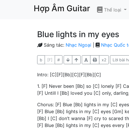
Hợp Âm Guitar
Thể loại
Blue lights in my eyes
Sáng tác:
Nhạc Ngoại
|
Nhạc Quốc t
b
[F]
#
x2
Lời bài h
Intro: [C][F][Bb][C][F][Bb][C]
1. [F] Never been [Bb] so [C] lonely [F] 
[F] Untill I [Bb] loved you [C] only, darlin
Chorus: [F] Blue [Bb] lights in my [C] ey
[F] Blue [Bb] lights in my [C] eyes [Gm] 
[Bb] I [C] don’t wanna [F] cry to scared 
[F] Blue [Bb] lights in my [C] eyes every 