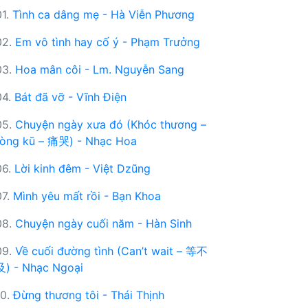
01.
Tình ca dâng mẹ - Hà Viễn Phương
02.
Em vô tình hay cố ý - Phạm Trưởng
03.
Hoa mân côi - Lm. Nguyễn Sang
04.
Bát đã vỡ - Vĩnh Điện
05.
Chuyện ngày xưa đó (Khóc thương –
tòng kū – 痛哭) - Nhạc Hoa
06.
Lời kinh đêm - Việt Dzũng
07.
Mình yêu mất rồi - Bạn Khoa
08.
Chuyện ngày cuối năm - Hàn Sinh
09.
Về cuối đường tình (Can’t wait – 等不
及) - Nhạc Ngoại
10.
Đừng thương tôi - Thái Thịnh