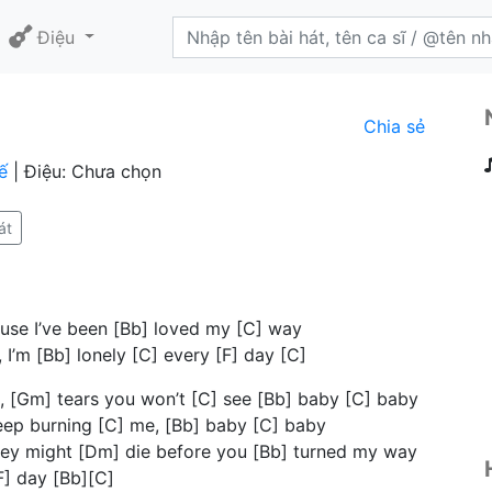
Điệu
Chia sẻ
ế
| Điệu: Chưa chọn
át
Cause I’ve been [Bb] loved my [C] way
g, I’m [Bb] lonely [C] every [F] day [C]
es, [Gm] tears you won’t [C] see [Bb] baby [C] baby
keep burning [C] me, [Bb] baby [C] baby
they might [Dm] die before you [Bb] turned my way
[F] day [Bb][C]