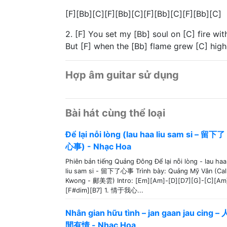
[F][Bb][C][F][Bb][C][F][Bb][C][F][Bb][C]
2. [F] You set my [Bb] soul on [C] fire wit
But [F] when the [Bb] flame grew [C] high
Hợp âm guitar sử dụng
Bài hát cùng thể loại
Để lại nỗi lòng (lau haa liu sam si – 留下了
心事) - Nhạc Hoa
Phiên bản tiếng Quảng Đông Để lại nỗi lòng - lau haa
liu sam si - 留下了心事 Trình bày: Quảng Mỹ Vân (Cal
Kwong - 鄺美雲) Intro: [Em][Am]-[D][D7][G]-[C][Am
[F#dim][B7] 1. 情于我心...
Nhân gian hữu tình – jan gaan jau cing – 
間有情 - Nhạc Hoa