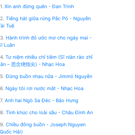
11.
Xin anh đừng quên - Đan Trinh
12.
Tiếng hát giữa rừng Pắc Pó - Nguyễn
Tài Tuệ
13.
Hành trình đỏ ước mơ cho ngày mai -
Sĩ Luân
14.
Tư niệm nhiễu chỉ tiêm (Sī niàn rào zhǐ
jiān – 思念绕指尖) - Nhạc Hoa
15.
Đừng buồn nhau nữa - Jimmii Nguyễn
16.
Ngày tôi rơi nước mắt - Nhạc Hoa
17.
Anh hai Ngò Sa Đéc - Bảo Hưng
18.
Tình khúc cho loài sầu - Châu Đình An
19.
Chiều đông buồn - Joseph Nguyen
(Quốc Hải)