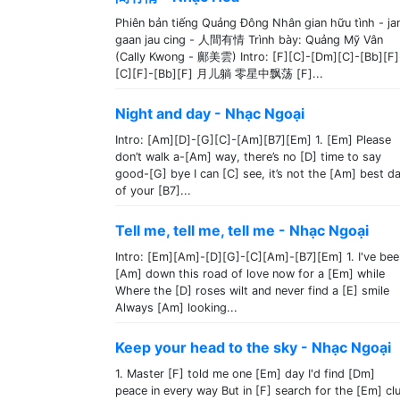
Phiên bản tiếng Quảng Đông Nhân gian hữu tình - ja
gaan jau cing - 人間有情 Trình bày: Quảng Mỹ Vân
(Cally Kwong - 鄺美雲) Intro: [F][C]-[Dm][C]-[Bb][F]
[C][F]-[Bb][F] 月儿躺 零星中飘荡 [F]...
Night and day - Nhạc Ngoại
Intro: [Am][D]-[G][C]-[Am][B7][Em] 1. [Em] Please
don’t walk a-[Am] way, there’s no [D] time to say
good-[G] bye I can [C] see, it’s not the [Am] best d
of your [B7]...
Tell me, tell me, tell me - Nhạc Ngoại
Intro: [Em][Am]-[D][G]-[C][Am]-[B7][Em] 1. I've bee
[Am] down this road of love now for a [Em] while
Where the [D] roses wilt and never find a [E] smile
Always [Am] looking...
Keep your head to the sky - Nhạc Ngoại
1. Master [F] told me one [Em] day I'd find [Dm]
peace in every way But in [F] search for the [Em] cl