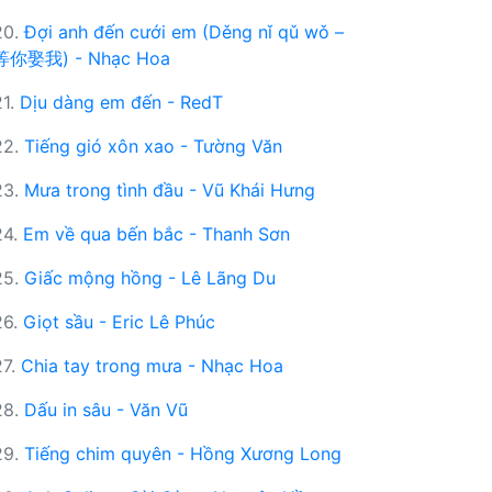
20.
Đợi anh đến cưới em (Děng nǐ qǔ wǒ –
等你娶我) - Nhạc Hoa
21.
Dịu dàng em đến - RedT
22.
Tiếng gió xôn xao - Tường Văn
23.
Mưa trong tình đầu - Vũ Khái Hưng
24.
Em về qua bến bắc - Thanh Sơn
25.
Giấc mộng hồng - Lê Lãng Du
26.
Giọt sầu - Eric Lê Phúc
27.
Chia tay trong mưa - Nhạc Hoa
28.
Dấu in sâu - Văn Vũ
29.
Tiếng chim quyên - Hồng Xương Long