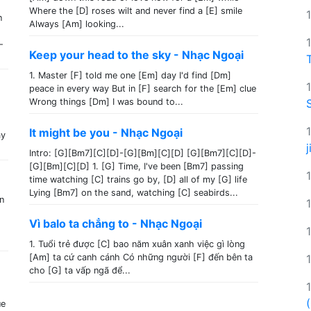
Where the [D] roses wilt and never find a [E] smile
n
Always [Am] looking...
-
Keep your head to the sky - Nhạc Ngoại
1. Master [F] told me one [Em] day I'd find [Dm]
peace in every way But in [F] search for the [Em] clue
Wrong things [Dm] I was bound to...
It might be you - Nhạc Ngoại
ay
Intro: [G][Bm7][C][D]-[G][Bm][C][D] [G][Bm7][C][D]-
[G][Bm][C][D] 1. [G] Time, I've been [Bm7] passing
time watching [C] trains go by, [D] all of my [G] life
Lying [Bm7] on the sand, watching [C] seabirds...
n
Vì balo ta chẳng to - Nhạc Ngoại
1. Tuổi trẻ được [C] bao năm xuân xanh việc gì lòng
[Am] ta cứ canh cánh Có những người [F] đến bên ta
cho [G] ta vấp ngã để...
ue