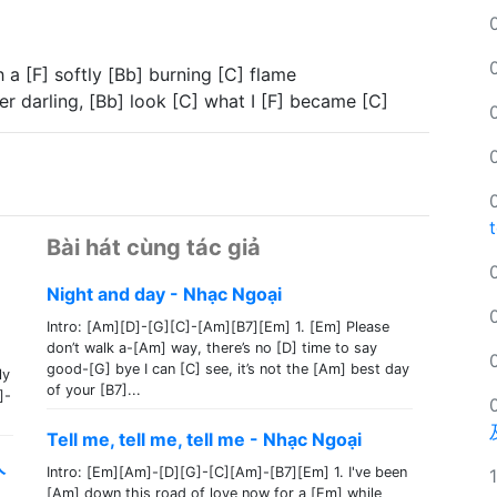
h a [F] softly [Bb] burning [C] flame
er darling, [Bb] look [C] what I [F] became [C]
Bài hát cùng tác giả
Night and day - Nhạc Ngoại
Intro: [Am][D]-[G][C]-[Am][B7][Em] 1. [Em] Please
don’t walk a-[Am] way, there’s no [D] time to say
good-[G] bye I can [C] see, it’s not the [Am] best day
ly
of your [B7]...
]-
Tell me, tell me, tell me - Nhạc Ngoại
人
Intro: [Em][Am]-[D][G]-[C][Am]-[B7][Em] 1. I've been
[Am] down this road of love now for a [Em] while