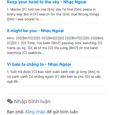
Keep your head to the sky - Nhạc Ngoại
1. Master [F] told me one [Em] day I'd find [Dm] peace in
every way But in [F] search for the [Em] clue Wrong things
[Dm] I was bound to...
It might be you - Nhạc Ngoại
Intro: [G][Bm7][C][D]-[G][Bm][C][D] [G][Bm7][C][D]-[G][Bm]
[C][D] 1. [G] Time, I've been [Bm7] passing time watching [C]
trains go by, [D] all of my [G] life Lying [Bm7] on the sand,
watching [C] seabirds...
Vì balo ta chẳng to - Nhạc Ngoại
1. Tuổi trẻ được [C] bao năm xuân xanh việc gì lòng [Am] ta
cứ canh cánh Có những người [F] đến bên ta cho [G] ta vấp
ngã để...
Nhập bình luận
Bạn phải
đăng nhập
để gửi bình luận.