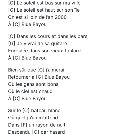
[C] Le soleil est bas sur ma ville
[G] Le soleil est haut sur son île
On est si loin de l’an 2000
À [C] Blue Bayou
[C] Dans les cours et dans les bars
[G] Je vivrai de sa guitare
Enroulée dans son vieux foulard
À [C] Blue Bayou
Bien sûr que [C] j’aimerai
Retourner à [G] Blue Bayou
Où les gens sont bons
Où le ciel est chaud
À [C] Blue Bayou
Sur le [C] bateau blanc
Où quelqu’un m’attend
Dans [F] un rayon de nuit
Descendu [C] par hasard