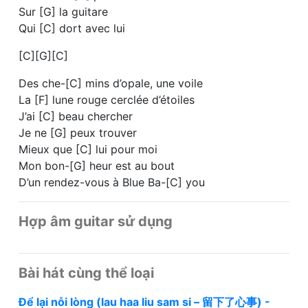
Sur [G] la guitare
Qui [C] dort avec lui
[C][G][C]
Des che-[C] mins d’opale, une voile
La [F] lune rouge cerclée d’étoiles
J’ai [C] beau chercher
Je ne [G] peux trouver
Mieux que [C] lui pour moi
Mon bon-[G] heur est au bout
D’un rendez-vous à Blue Ba-[C] you
Hợp âm guitar sử dụng
Bài hát cùng thể loại
Để lại nỗi lòng (lau haa liu sam si – 留下了心事) -