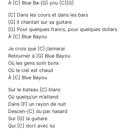
À [C] Blue Ba-[G] you [C][G]
[C] Dans les cours et dans les bars
[G] Il chantait sur sa guitare
[G] Pour quelques francs, pour quelques dollars
À [C] Blue Bayou
Je crois que [C] j’aimerai
Retourner à [G] Blue Bayou
Où les gens sont bons
Où le ciel est chaud
À [C] Blue Bayou
Sur le bateau [C] blanc
Où quelqu’un m’attend
Dans [F] un rayon de nuit
Descen-[C] du par hasard
Sur [G] la guitare
Qui [C] dort avec lui