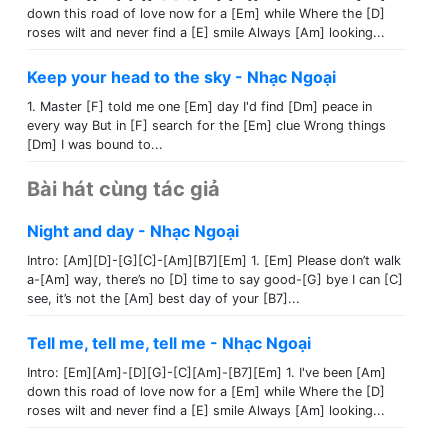
down this road of love now for a [Em] while Where the [D]
roses wilt and never find a [E] smile Always [Am] looking...
Keep your head to the sky - Nhạc Ngoại
1. Master [F] told me one [Em] day I'd find [Dm] peace in
every way But in [F] search for the [Em] clue Wrong things
[Dm] I was bound to...
Bài hát cùng tác giả
Night and day - Nhạc Ngoại
Intro: [Am][D]-[G][C]-[Am][B7][Em] 1. [Em] Please don’t walk
a-[Am] way, there’s no [D] time to say good-[G] bye I can [C]
see, it’s not the [Am] best day of your [B7]...
Tell me, tell me, tell me - Nhạc Ngoại
Intro: [Em][Am]-[D][G]-[C][Am]-[B7][Em] 1. I've been [Am]
down this road of love now for a [Em] while Where the [D]
roses wilt and never find a [E] smile Always [Am] looking...