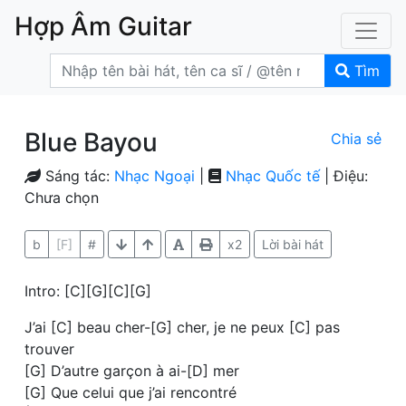
Hợp Âm Guitar
Tìm
Blue Bayou
Chia sẻ
Sáng tác:
Nhạc Ngoại
|
Nhạc Quốc tế
| Điệu:
Chưa chọn
b
[F]
#
x2
Lời bài hát
Intro: [C][G][C][G]
J’ai [C] beau cher-[G] cher, je ne peux [C] pas
trouver
[G] D’autre garçon à ai-[D] mer
[G] Que celui que j’ai rencontré