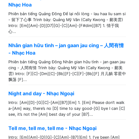
Nhạc Hoa
Phiên bản tiếng Quảng Đông Để lại nỗi lòng - lau haa liu sam si
- 留下了心事 Trình bày: Quảng Mỹ Vân (Cally Kwong - 鄺美雲)
Intro: [Em][Am]-[D][D7][G]-[C][Am]-[F#dim][B7] 1. 情于我
心...
Nhân gian hữu tình – jan gaan jau cing – 人間有情
- Nhạc Hoa
Phiên bản tiếng Quảng Đông Nhân gian hữu tình - jan gaan jau
cing - 人間有情 Trình bày: Quảng Mỹ Vân (Cally Kwong - 鄺美
雲) Intro: [F][C]-[Dm][C]-[Bb][F]-[C][F]-[Bb][F] 月儿躺 零星中
飘荡 [F]...
Night and day - Nhạc Ngoại
Intro: [Am][D]-[G][C]-[Am][B7][Em] 1. [Em] Please don’t walk
a-[Am] way, there’s no [D] time to say good-[G] bye I can [C]
see, it’s not the [Am] best day of your [B7]...
Tell me, tell me, tell me - Nhạc Ngoại
Intro: [Em][Am]-[D][G]-[C][Am]-[B7][Em] 1. I've been [Am]