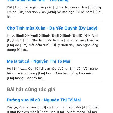
Đất [Abm] trời ngập vàng sắc [B] mai Nụ cười xinh e [Ebm] ấp
Em bé [Gb] thơ đón xuân [Abm] về Bao bộn [B] bề năm [E] cũ
Bao...
Chợ Tình mùa Xuân - Dạ Yến Quỳnh (Dy Lady)
Intro: [Em][D]-[Am][D][Em]-[Em][D][Em]-[Em][D][G]-[Am]
[D][Em] 1. [Em] Nhớ lắm mỗi đêm về [D] nghe tiếng khèn ai
[Em] đó [Em] Mắt đắm đuối, [D] ly rượu đầy, sao nghe lòng
tương [G] tư...
Mẹ là tất cả - Nguyễn Thị Tố Mai
Hò [Em] ơ….. Con [C] đi vạn nẻo đường [Em] đời, Vẫn nghe
tiếng mẹ ầu ơ trong [Em] lòng. Giữa bao giông bão mênh
[Em] mông, Bàn tay mẹ...
Bài hát cùng tác giả
Đường xưa lối cũ - Nguyễn Thị Tố Mai
Đây [A] đường xưa lối [D] cũ Từng [Bm] ấp ủ đời [A] Tôi Đẹp
[F#m] kỷ niệm một [E] thời Cho [Bm] Tôi dệt mộng [A] mơ