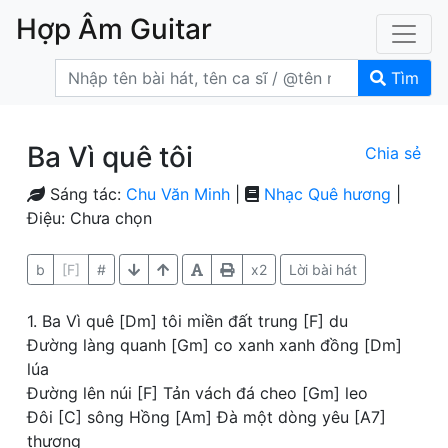
Hợp Âm Guitar
Tìm
Ba Vì quê tôi
Chia sẻ
Sáng tác:
Chu Văn Minh
|
Nhạc Quê hương
|
Điệu: Chưa chọn
b
[F]
#
x2
Lời bài hát
1. Ba Vì quê [Dm] tôi miền đất trung [F] du
Đường làng quanh [Gm] co xanh xanh đồng [Dm]
lúa
Đường lên núi [F] Tản vách đá cheo [Gm] leo
Đôi [C] sông Hồng [Am] Đà một dòng yêu [A7]
thương