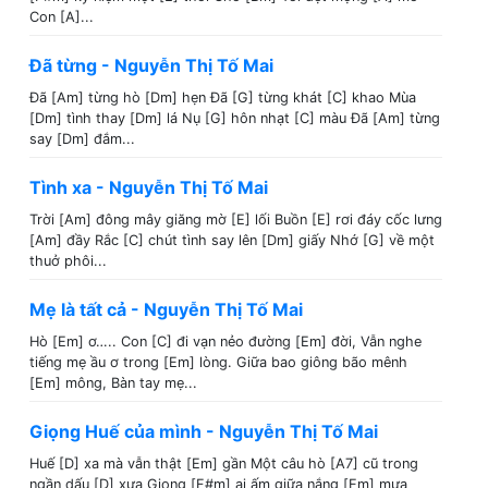
Con [A]...
Đã từng - Nguyễn Thị Tố Mai
Đã [Am] từng hò [Dm] hẹn Đã [G] từng khát [C] khao Mùa
[Dm] tình thay [Dm] lá Nụ [G] hôn nhạt [C] màu Đã [Am] từng
say [Dm] đắm...
Tình xa - Nguyễn Thị Tố Mai
Trời [Am] đông mây giăng mờ [E] lối Buồn [E] rơi đáy cốc lưng
[Am] đầy Rắc [C] chút tình say lên [Dm] giấy Nhớ [G] về một
thuở phôi...
Mẹ là tất cả - Nguyễn Thị Tố Mai
Hò [Em] ơ….. Con [C] đi vạn nẻo đường [Em] đời, Vẫn nghe
tiếng mẹ ầu ơ trong [Em] lòng. Giữa bao giông bão mênh
[Em] mông, Bàn tay mẹ...
Giọng Huế của mình - Nguyễn Thị Tố Mai
Huế [D] xa mà vẫn thật [Em] gần Một câu hò [A7] cũ trong
ngần dấu [D] xưa Giọng [F#m] ai ấm giữa nắng [Em] mưa