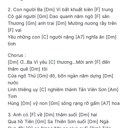
2. Con người Ba [Dm] Vì bất khuất kiên [F] trung
Cô gái người [Gm] Dao quanh năm ngô [F] sắn
Thương [Gm] anh trai [Dm] Mường nương rẫy trên
[F] vai
Yêu những con [C] người nặng [A7] nghĩa ân [Dm]
tình
Chorus :
[Dm] Ơ…Ba Vì yêu [C] thương…Mời anh [F] đến
thăm quê [Dm] tôi
Cửa ngõ Thủ [Gm] đô, bốn ngàn năm dựng [Dm]
nước
Linh thiêng uy [C] nghiêm thánh Tản Viên Sơn [Am]
Tinh
Hùng [Dm] vỹ non [Gm] sông rạng rỡ gấm [A7] hoa
3. Anh có [F] về [Dm] thăm suối [Dm] hai
Qua hồ Tiên [Gm] Sa Thiên Sơn suối [Dm] Ngà