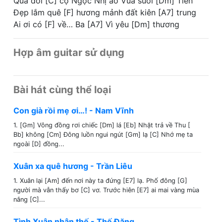
Qua đồi [C] cọ Ngọc Nhị ao Vua suối [Dm] Tiên
Đẹp lắm quê [F] hương mảnh đất kiên [A7] trung
Ai ơi có [F] về… Ba [A7] Vì yêu [Dm] thương
Hợp âm guitar sử dụng
Bài hát cùng thể loại
Con già rồi mẹ ơi…! - Nam Vĩnh
1. [Gm] Vông đồng rơi chiếc [Dm] lá [Eb] Nhặt trả về Thu [
Bb] không [Cm] Đông luồn ngui ngút [Gm] lạ [C] Nhớ mẹ ta
ngoài [D] đồng...
Xuân xa quê hương - Trần Liêu
1. Xuân lại [Am] đến nơi này ta đứng [E7] lạ. Phố đông [G]
người mà vẫn thấy bơ [C] vơ. Trước hiên [E7] ai mai vàng mùa
nắng [C]...
Tình Xuân nhân thế - Thế Đăng