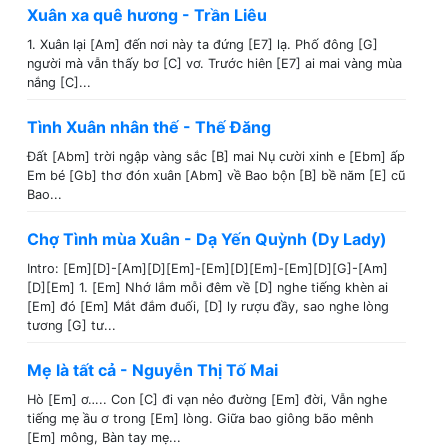
Xuân xa quê hương - Trần Liêu
1. Xuân lại [Am] đến nơi này ta đứng [E7] lạ. Phố đông [G]
người mà vẫn thấy bơ [C] vơ. Trước hiên [E7] ai mai vàng mùa
nắng [C]...
Tình Xuân nhân thế - Thế Đăng
Đất [Abm] trời ngập vàng sắc [B] mai Nụ cười xinh e [Ebm] ấp
Em bé [Gb] thơ đón xuân [Abm] về Bao bộn [B] bề năm [E] cũ
Bao...
Chợ Tình mùa Xuân - Dạ Yến Quỳnh (Dy Lady)
Intro: [Em][D]-[Am][D][Em]-[Em][D][Em]-[Em][D][G]-[Am]
[D][Em] 1. [Em] Nhớ lắm mỗi đêm về [D] nghe tiếng khèn ai
[Em] đó [Em] Mắt đắm đuối, [D] ly rượu đầy, sao nghe lòng
tương [G] tư...
Mẹ là tất cả - Nguyễn Thị Tố Mai
Hò [Em] ơ….. Con [C] đi vạn nẻo đường [Em] đời, Vẫn nghe
tiếng mẹ ầu ơ trong [Em] lòng. Giữa bao giông bão mênh
[Em] mông, Bàn tay mẹ...