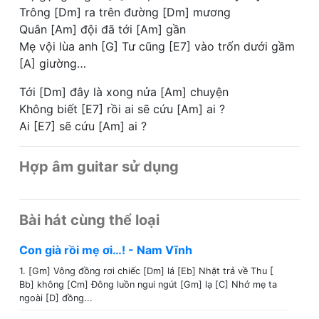
Trông [Dm] ra trên đường [Dm] mương
Quân [Am] đội đã tới [Am] gần
Mẹ vội lùa anh [G] Tư cũng [E7] vào trốn dưới gầm
[A] giường…
Tới [Dm] đây là xong nửa [Am] chuyện
Không biết [E7] rồi ai sẽ cứu [Am] ai ?
Ai [E7] sẽ cứu [Am] ai ?
Hợp âm guitar sử dụng
Bài hát cùng thể loại
Con già rồi mẹ ơi…! - Nam Vĩnh
1. [Gm] Vông đồng rơi chiếc [Dm] lá [Eb] Nhặt trả về Thu [
Bb] không [Cm] Đông luồn ngui ngút [Gm] lạ [C] Nhớ mẹ ta
ngoài [D] đồng...