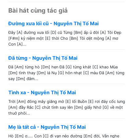
Bài hát cùng tác giả
Đường xưa lối cũ - Nguyễn Thị Tố Mai
Đây [A] đường xưa lối [D] cũ Từng [Bm] ấp ủ đời [A] Tôi Đẹp
[F#m] kỷ niệm một [E] thời Cho [Bm] Tôi dệt mộng [A] mơ
Con [A]...
Đã từng - Nguyễn Thị Tố Mai
Đã [Am] từng hò [Dm] hẹn Đã [G] từng khát [C] khao Mùa
[Dm] tình thay [Dm] lá Nụ [G] hôn nhạt [C] màu Đã [Am] từng
say [Dm] đắm...
Tình xa - Nguyễn Thị Tố Mai
Trời [Am] đông mây giăng mờ [E] lối Buồn [E] rơi đáy cốc lưng
[Am] đầy Rắc [C] chút tình say lên [Dm] giấy Nhớ [G] về một
thuở phôi...
Mẹ là tất cả - Nguyễn Thị Tố Mai
Hò [Em] ơ….. Con [C] đi vạn nẻo đường [Em] đời, Vẫn nghe