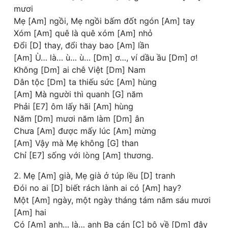
mươi
Mẹ [Am] ngồi, Mẹ ngồi bấm đốt ngón [Am] tay
Xóm [Am] quê là quê xóm [Am] nhỏ
Đổi [D] thay, đổi thay bao [Am] lần
[Am] Ù… là… ù… ù… [Dm] ơ…, ví dầu ầu [Dm] ơ!
Không [Dm] ai chê Việt [Dm] Nam
Dân tộc [Dm] ta thiếu sức [Am] hùng
[Am] Mà người thì quanh [G] năm
Phải [E7] ôm lấy hãi [Am] hùng
Năm [Dm] mươi năm làm [Dm] ân
Chưa [Am] được mấy lúc [Am] mừng
[Am] Vậy mà Mẹ không [G] than
Chỉ [E7] sống với lòng [Am] thương.
2. Mẹ [Am] già, Mẹ già ở túp lều [D] tranh
Đói no ai [D] biết rách lành ai có [Am] hay?
Một [Am] ngày, một ngày tháng tám năm sáu mươi
[Am] hai
Có [Am] anh… là… anh Ba cán [C] bộ về [Dm] đây