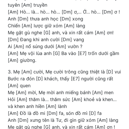
tuyên [Am] truyền
[Am] Hò… là… hò… hò… [Dm] ơ,… Ớ… hò… [Dm] ơ !
Anh [Dm] thưa anh học [Dm] xong
Chiến [Am] lược giữ xóm [Am] làng
Mẹ gật gù nghe [G] anh, và xin rất cám [Am] ơn!
[Dm] Đang khi anh cười [Dm] vang
Ai [Am] nổ súng dưới [Am] vườn ?
[Am] Mẹ vội lùa anh [G] Ba vào [E7] trốn dưới gầm
[Am] giường.
3. Mẹ [Am] cười, Mẹ cười trông cũng thiệt là [D] vui
Bước ra đón [D] khách, thấy [E7] người cũng rất
[Am] quen
Mẹ [Am] mời, Mẹ mời anh miếng bánh [Am] men
Hỏi [Am] thăm là… thăm sức [Am] khoẻ và khen…
và khen anh hiền [Am] lành
[Am] Đồ là đồ mi [Dm] fa, són đồ mì [D] fa
Anh [Dm] xưng tên là Tư, đi gìn giữ xóm [Am] làng
Mẹ gật gù nghe [G] anh, và xin rất cám [Am] ơn !