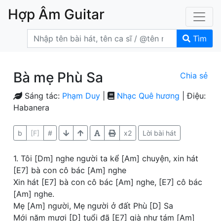
Hợp Âm Guitar
Tìm
Bà mẹ Phù Sa
Chia sẻ
Sáng tác:
Phạm Duy
|
Nhạc Quê hương
| Điệu:
Habanera
b
[F]
#
x2
Lời bài hát
1. Tôi [Dm] nghe người ta kể [Am] chuyện, xin hát
[E7] bà con cô bác [Am] nghe
Xin hát [E7] bà con cô bác [Am] nghe, [E7] cô bác
[Am] nghe.
Mẹ [Am] người, Mẹ người ở đất Phù [D] Sa
Mới năm mươi [D] tuổi đã [E7] già như tám [Am]