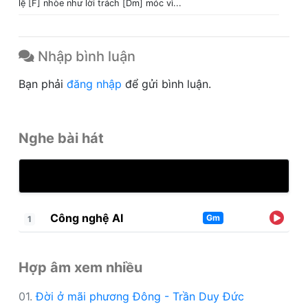
lệ [F] nhòe như lời trách [Dm] móc vì...
Nhập bình luận
Bạn phải
đăng nhập
để gửi bình luận.
Nghe bài hát
Công nghệ AI
Gm
1
Hợp âm xem nhiều
01.
Đời ở mãi phương Đông - Trần Duy Đức