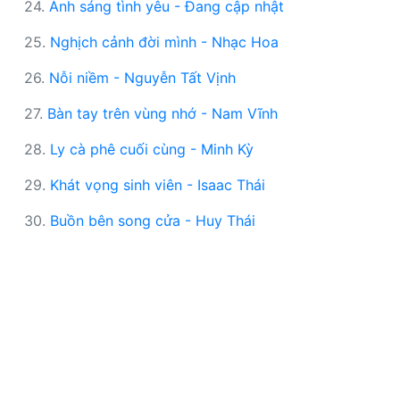
24.
Ánh sáng tình yêu - Đang cập nhật
25.
Nghịch cảnh đời mình - Nhạc Hoa
26.
Nỗi niềm - Nguyễn Tất Vịnh
27.
Bàn tay trên vùng nhớ - Nam Vĩnh
28.
Ly cà phê cuối cùng - Minh Kỳ
29.
Khát vọng sinh viên - Isaac Thái
30.
Buồn bên song cửa - Huy Thái