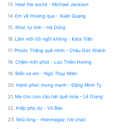
13.
Heal the world - Michael Jackson
14.
Em về thoáng qua - Xuân Quang
15.
Khúc tự tình - Hà Dũng
16.
Lắm mối tối ngồi không - Kata Trần
17.
Phước Thắng quê mình - Châu Đức Khánh
18.
Chậm một phút - Lưu Thiên Hương
19.
Biển và em - Ngô Thụy Miên
20.
Hạnh phúc mong manh - Đặng Minh Ty
21.
Mẹ cho con câu hát quê mùa - Lê Giang
22.
Kiếp phù du - Vũ Bảo
23.
Nhủ lòng - Hienmagaz (Ve chai)