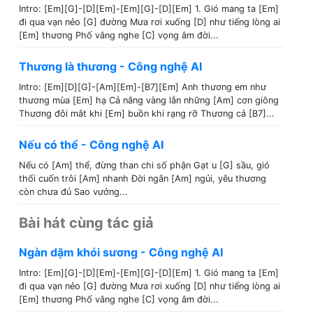
Intro: [Em][G]-[D][Em]-[Em][G]-[D][Em] 1. Gió mang ta [Em]
đi qua vạn nẻo [G] đường Mưa rơi xuống [D] như tiếng lòng ai
[Em] thương Phố vắng nghe [C] vọng âm đời...
Thương là thương - Công nghệ AI
Intro: [Em][D][G]-[Am][Em]-[B7][Em] Anh thương em như
thương mùa [Em] hạ Cả nắng vàng lẫn những [Am] cơn giông
Thương đôi mắt khi [Em] buồn khi rạng rỡ Thương cả [B7]...
Nếu có thể - Công nghệ AI
Nếu có [Am] thể, đừng than chi số phận Gạt u [G] sầu, gió
thổi cuốn trôi [Am] nhanh Đời ngắn [Am] ngủi, yêu thương
còn chưa đủ Sao vướng...
Bài hát cùng tác giả
Ngàn dặm khói sương - Công nghệ AI
Intro: [Em][G]-[D][Em]-[Em][G]-[D][Em] 1. Gió mang ta [Em]
đi qua vạn nẻo [G] đường Mưa rơi xuống [D] như tiếng lòng ai
[Em] thương Phố vắng nghe [C] vọng âm đời...