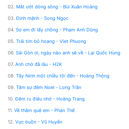
02.
Mắt ướt dòng sông - Bùi Xuân Hoàng
03.
Định mệnh - Song Ngọc
04.
Sợ em đi lấy chồng - Phạm Anh Dũng
05.
Trái tim bỏ hoang - Viet Phuong
06.
Sài Gòn ơi, ngày nào anh sẽ về - Lại Quốc Hùng
07.
Anh chờ đã lâu - H2K
08.
Tây Ninh một chiều tôi đến - Hoàng Thông
09.
Tâm sự đêm Noel - Long Trần
10.
Đêm ru điệu nhớ - Hoàng Trang
11.
Về thăm quê em - Phan Thế
12.
Vực buồn - Vũ Huyến