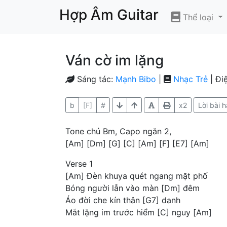
Hợp Âm Guitar
Thể loại
Ván cờ im lặng
Sáng tác:
Mạnh Bibo
|
Nhạc Trẻ
| Đi
b
[F]
#
x2
Lời bài h
Tone chủ Bm, Capo ngăn 2,
[Am] [Dm] [G] [C] [Am] [F] [E7] [Am]
Verse 1
[Am] Đèn khuya quét ngang mặt phố
Bóng người lẫn vào màn [Dm] đêm
Áo đời che kín thân [G7] danh
Mắt lặng im trước hiểm [C] nguy [Am]