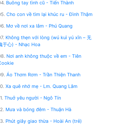
04.
Buông tay tình cũ - Tiến Thành
05.
Cho con về tìm lại khúc ru - Đình Thậm
06.
Mơ về nơi xa lắm - Phú Quang
07.
Không thẹn với lòng (wú kuì yú xīn – 无
愧于心) - Nhạc Hoa
08.
Nơi anh không thuộc về em - Tiên
Cookie
09.
Áo Thơm Rơm - Trần Thiện Thanh
10.
Xa quê nhớ mẹ - Lm. Quang Lâm
11.
Thuở yêu người - Ngô Tín
12.
Mưa và bóng đêm - Thuận Hà
13.
Phút giây giao thừa - Hoài An (trẻ)