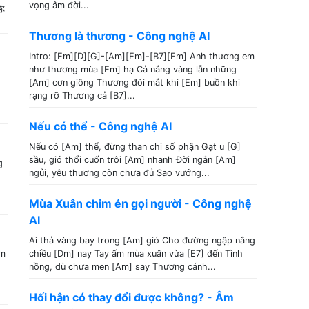
vọng âm đời...
你
Thương là thương - Công nghệ AI
Intro: [Em][D][G]-[Am][Em]-[B7][Em] Anh thương em
như thương mùa [Em] hạ Cả nắng vàng lẫn những
[Am] cơn giông Thương đôi mắt khi [Em] buồn khi
rạng rỡ Thương cả [B7]...
Nếu có thể - Công nghệ AI
Nếu có [Am] thể, đừng than chi số phận Gạt u [G]
sầu, gió thổi cuốn trôi [Am] nhanh Đời ngắn [Am]
g
ngủi, yêu thương còn chưa đủ Sao vướng...
Mùa Xuân chim én gọi người - Công nghệ
AI
Ai thả vàng bay trong [Am] gió Cho đường ngập nắng
em
chiều [Dm] nay Tay ấm mùa xuân vừa [E7] đến Tình
nồng, dù chưa men [Am] say Thương cánh...
Hối hận có thay đổi được không? - Âm