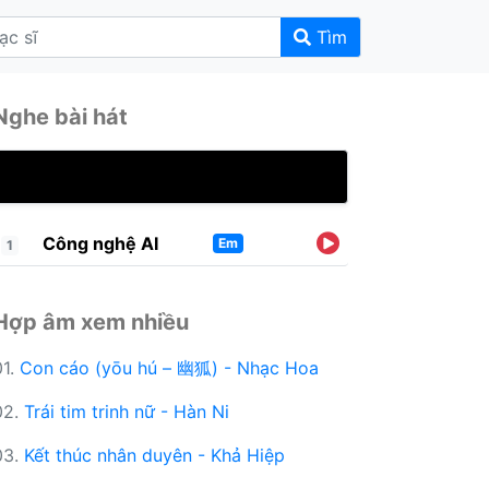
Tìm
Nghe bài hát
Công nghệ AI
Em
1
Hợp âm xem nhiều
01.
Con cáo (yōu hú – 幽狐) - Nhạc Hoa
02.
Trái tim trinh nữ - Hàn Ni
03.
Kết thúc nhân duyên - Khả Hiệp