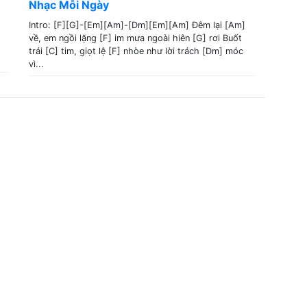
Nhạc Mỗi Ngày
Intro: [F][G]-[Em][Am]-[Dm][Em][Am] Đêm lại [Am]
về, em ngồi lặng [F] im mưa ngoài hiên [G] rơi Buốt
trái [C] tim, giọt lệ [F] nhòe như lời trách [Dm] móc
vì...