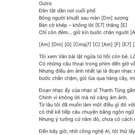
Outro
Đèn tắt dần nơi cuối phố
Bóng người khuất sau màn [Dm] sương
Bàn cờ khép – không lời [E7] thắng [E]
Chỉ còn đêm… giữ kín bước chân người [A
[Am] [Dm] [G] [Cmaj7] [C] [Am] [F] [E7] 
Tôi xem Ván bài lật ngửa từ hồi còn bé. Lớ
Có những câu thoại trong phim đến giờ vẫ
Nhưng điều ám ảnh nhất lại là đoạn nhạc 
bước chân chậm, gió lùa qua hàng cây, mộ
Đoạn nhạc ấy của nhạc sĩ Thanh Tùng gần
Chính vì không lời mà nó càng ám ảnh.
Từ lâu tôi đã muốn làm một điều gì đó với 
có thể kể tiếp câu chuyện bằng ngôn ngữ
Nhưng ý tưởng cứ nằm đó, chưa có cách n
Đến bây giờ, nhờ công nghệ AI, tôi thử l