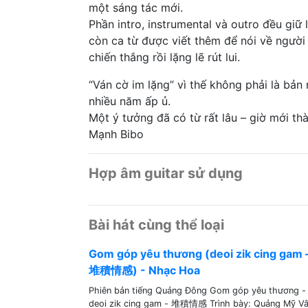
một sáng tác mới.
Phần intro, instrumental và outro đều giữ 
còn ca từ được viết thêm để nói về ngườ
chiến thắng rồi lặng lẽ rút lui.
“Ván cờ im lặng” vì thế không phải là bản 
nhiều năm ấp ủ.
Một ý tưởng đã có từ rất lâu – giờ mới thà
Mạnh Bibo
Hợp âm guitar sử dụng
Bài hát cùng thể loại
Gom góp yêu thương (deoi zik cing gam 
堆積情感) - Nhạc Hoa
Phiên bản tiếng Quảng Đông Gom góp yêu thương -
deoi zik cing gam - 堆積情感 Trình bày: Quảng Mỹ V