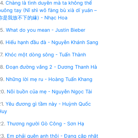
14.
Chàng là tình duyên mà ta không thể
buông tay (Nǐ shì wǒ fàng bù xià dí yuán –
你是我放不下的緣) - Nhạc Hoa
15.
What do you mean - Justin Bieber
16.
Hiếu hạnh đầu đà - Nguyễn Khánh Sang
17.
Khóc một dòng sông - Tuấn Thành
18.
Đoạn đường vắng 2 - Dương Thanh Hà
19.
Những lời mẹ ru - Hoàng Tuấn Khang
20.
Nỗi buồn của mẹ - Nguyễn Ngọc Tài
21.
Yêu đương gì tầm này - Huỳnh Quốc
Huy
22.
Thương người Gò Công - Sơn Hạ
23.
Em phải quên anh thôi - Đang cập nhật