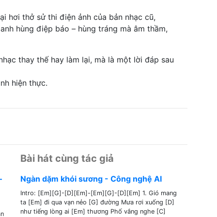
lại hơi thở sử thi điện ảnh của bản nhạc cũ,
i anh hùng điệp báo – hùng tráng mà âm thầm,
nhạc thay thế hay làm lại, mà là một lời đáp sau
nh hiện thực.
Bài hát cùng tác giả
–
Ngàn dặm khói sương - Công nghệ AI
Intro: [Em][G]-[D][Em]-[Em][G]-[D][Em] 1. Gió mang
ta [Em] đi qua vạn nẻo [G] đường Mưa rơi xuống [D]
như tiếng lòng ai [Em] thương Phố vắng nghe [C]
ân