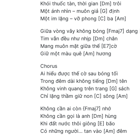
Khói thuốc tàn, thời gian [Dm] trôi
Một ánh nhìn – muôn giả [G] định
Một im lặng – vỡ phong [C] ba [Am]
Giữa vòng vây không bóng [Fmaj7] dạng 
Tim vẫn đều như nhịp [Dm] chân
Mang muôn mặt giữa thế [E7]cờ
Giữ một màu quê [Am] hương
Chorus
Ai hiểu được thế cờ sau bóng tối
Trong đêm dài không tiếng [Dm] tên
Không vinh quang trên trang [G] sách
Chỉ lặng thầm giữ non [C] sông [Am]
Không cần ai còn {Fmaj7] nhớ
Không cần gọi là anh [Dm] hùng
Khi đất nước thôi giông [E] bão
Có những người… tan vào [Am] đêm