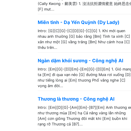
(Cally Kwong - 鄺美雲) 1. 沒法抗拒濃情蜜意 始終思念
[F] mut...
Miên tình - Dạ Yến Quỳnh (Dy Lady)
Intro: [G][C][G]-[C][D][G]-[C][G] 1. Khi mới quen
nhau anh thường [G] bảo rằng [Bm] Tình ta xinh [C]
xắn như một [G] vầng trăng [Bm] Như cánh hoa [C]
thêu trên...
Ngàn dặm khói sương - Công nghệ AI
Intro: [Em][G]-[D][Em]-[Em][G]-[D][Em] 1. Gió man
ta [Em] đi qua vạn nẻo [G] đường Mưa rơi xuống [D]
như tiếng lòng ai [Em] thương Phố vắng nghe [C]
vọng âm đời...
Thương là thương - Công nghệ AI
Intro: [Em][D][G]-[Am][Em]-[B7][Em] Anh thương 
như thương mùa [Em] hạ Cả nắng vàng lẫn những
[Am] cơn giông Thương đôi mắt khi [Em] buồn khi
rạng rỡ Thương cả [B7]...