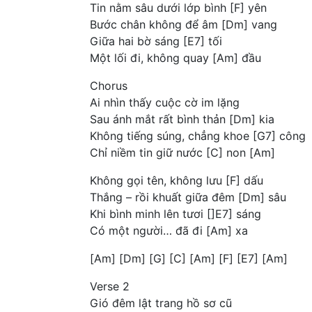
Tin nằm sâu dưới lớp bình [F] yên
Bước chân không để âm [Dm] vang
Giữa hai bờ sáng [E7] tối
Một lối đi, không quay [Am] đầu
Chorus
Ai nhìn thấy cuộc cờ im lặng
Sau ánh mắt rất bình thản [Dm] kia
Không tiếng súng, chẳng khoe [G7] công
Chỉ niềm tin giữ nước [C] non [Am]
Không gọi tên, không lưu [F] dấu
Thắng – rồi khuất giữa đêm [Dm] sâu
Khi bình minh lên tươi []E7] sáng
Có một người… đã đi [Am] xa
[Am] [Dm] [G] [C] [Am] [F] [E7] [Am]
Verse 2
Gió đêm lật trang hồ sơ cũ