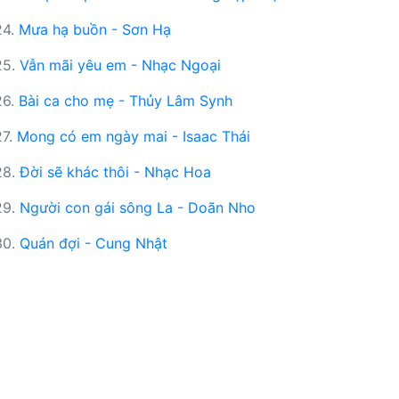
24.
Mưa hạ buồn - Sơn Hạ
25.
Vẫn mãi yêu em - Nhạc Ngoại
26.
Bài ca cho mẹ - Thủy Lâm Synh
27.
Mong có em ngày mai - Isaac Thái
28.
Đời sẽ khác thôi - Nhạc Hoa
29.
Người con gái sông La - Doãn Nho
30.
Quán đợi - Cung Nhật