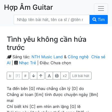
Hợp Âm Guitar
Tìm
Tình yêu không cần hứa
trước
Sáng tác:
NTH Music Land
&
Công nghệ
Chia sẻ
AI
|
Nhạc Trẻ
| Điệu: Chưa chọn
b
[F]
#
x2
Lời bài hát
Ta đến bên [G] nhau chẳng cần lý [D] do
Chẳng ai toan [Em] tính được chuyện ngày [Bm]
mai
Chỉ biết khi [C] em nhìn anh lặng [G] lẽ