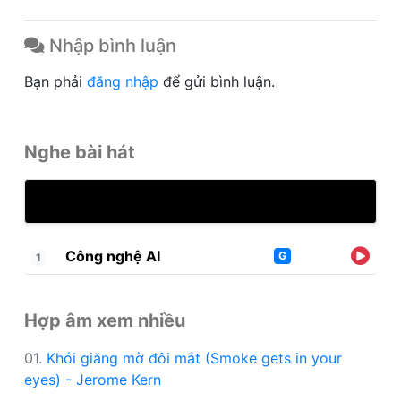
Nhập bình luận
Bạn phải
đăng nhập
để gửi bình luận.
Nghe bài hát
Công nghệ AI
G
1
Hợp âm xem nhiều
01.
Khói giăng mờ đôi mắt (Smoke gets in your
eyes) - Jerome Kern