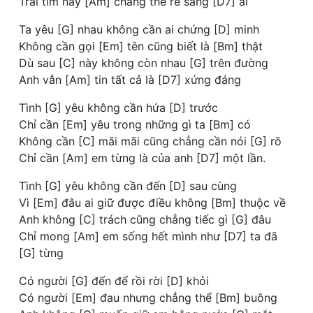
Trái tim này [Am] chẳng thể rẽ sang [D7] ai
Ta yêu [G] nhau không cần ai chứng [D] minh
Không cần gọi [Em] tên cũng biết là [Bm] thật
Dù sau [C] này không còn nhau [G] trên đường
Anh vẫn [Am] tin tất cả là [D7] xứng đáng
Tình [G] yêu không cần hứa [D] trước
Chỉ cần [Em] yêu trong những gì ta [Bm] có
Không cần [C] mãi mãi cũng chẳng cần nói [G] rõ
Chỉ cần [Am] em từng là của anh [D7] một lần.
Tình [G] yêu không cần đến [D] sau cùng
Vì [Em] đâu ai giữ được điều không [Bm] thuộc về
Anh không [C] trách cũng chẳng tiếc gì [G] đâu
Chỉ mong [Am] em sống hết mình như [D7] ta đã
[G] từng
Có người [G] đến để rồi rời [D] khỏi
Có người [Em] đau nhưng chẳng thể [Bm] buông