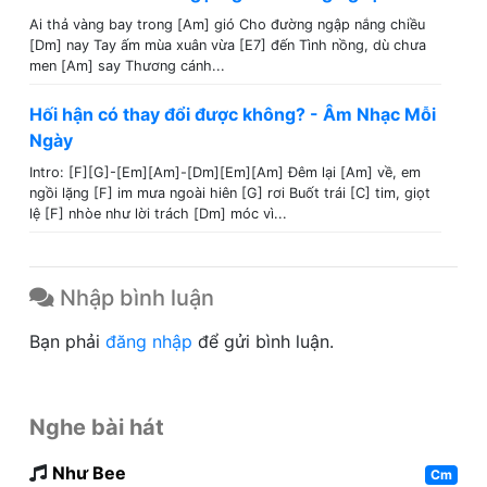
Ai thả vàng bay trong [Am] gió Cho đường ngập nắng chiều
[Dm] nay Tay ấm mùa xuân vừa [E7] đến Tình nồng, dù chưa
men [Am] say Thương cánh...
Hối hận có thay đổi được không? - Âm Nhạc Mỗi
Ngày
Intro: [F][G]-[Em][Am]-[Dm][Em][Am] Đêm lại [Am] về, em
ngồi lặng [F] im mưa ngoài hiên [G] rơi Buốt trái [C] tim, giọt
lệ [F] nhòe như lời trách [Dm] móc vì...
Nhập bình luận
Bạn phải
đăng nhập
để gửi bình luận.
Nghe bài hát
Như Bee
Cm