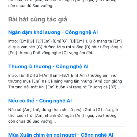
còn chưa đủ Sao vướng...
Bài hát cùng tác giả
Ngàn dặm khói sương - Công nghệ AI
Intro: [Em][G]-[D][Em]-[Em][G]-[D][Em] 1. Gió mang ta [Em]
đi qua vạn nẻo [G] đường Mưa rơi xuống [D] như tiếng lòng ai
[Em] thương Phố vắng nghe [C] vọng âm đời...
Thương là thương - Công nghệ AI
Intro: [Em][D][G]-[Am][Em]-[B7][Em] Anh thương em như
thương mùa [Em] hạ Cả nắng vàng lẫn những [Am] cơn giông
Thương đôi mắt khi [Em] buồn khi rạng rỡ Thương cả [B7]...
Nếu có thể - Công nghệ AI
Nếu có [Am] thể, đừng than chi số phận Gạt u [G] sầu, gió
thổi cuốn trôi [Am] nhanh Đời ngắn [Am] ngủi, yêu thương
còn chưa đủ Sao vướng...
Mùa Xuân chim én gọi người - Công nghệ AI