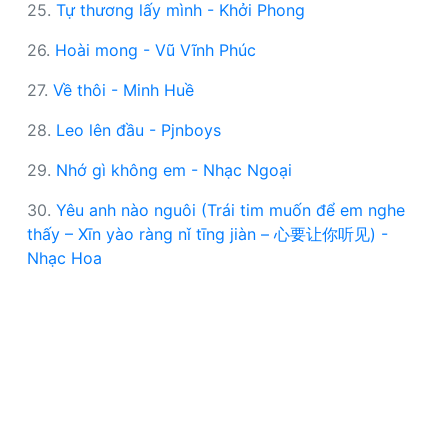
25.
Tự thương lấy mình - Khởi Phong
26.
Hoài mong - Vũ Vĩnh Phúc
27.
Về thôi - Minh Huề
28.
Leo lên đầu - Pjnboys
29.
Nhớ gì không em - Nhạc Ngoại
30.
Yêu anh nào nguôi (Trái tim muốn để em nghe
thấy – Xīn yào ràng nǐ tīng jiàn – 心要让你听见) -
Nhạc Hoa