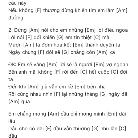
câu này
Nếu không [F] thương đừng khiến tim em lầm [Am]
đường
2. Đừng [Am] nói cho em những [Em] lời điêu ngoa
Lời nói [F] dối khiến [G] em tin thiệt [C] mà
Mượn [Am] lá đơm hoa kết [Em] thành duyên ta
Ngày chung [F] đôi sẽ [G] chẳng còn [Am] xa
ĐK: Em sẽ vâng [Am] lời sẽ là người [Em] vợ ngoan
Bên anh mãi không [F] rời đến [G] hết cuộc [C] đời
ta
Đến khi [Am] già vẫn em kề [Em] bên nha
Rồi cùng nhau nhìn [F] lại những tháng [G] ngày đã
[Am] qua
Em chẳng mong [Am] cầu chỉ mong mình [Em] dài
lâu
Dẫu cho có dãi [F] dầu vẫn thương [G] như lần [C]
đầu