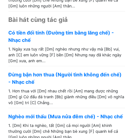
thường cười [Dm] chê Những bạn bè xung [F] quanh kể cả
[Gm] luôn những người [Am] thân...
Bài hát cùng tác giả
Có tiền đổi tính (Đường tím bằng lăng chế) -
Nhạc chế
1. Ngày xưa tuy rất [Dm] nghèo nhưng như vậy mà [Bb] vui,
anh [C] em luôn vững [F] bền [Dm] Nhưng nay đã khác ngày
[Gm] xưa, anh em...
Đừng bận hơn thua (Người tình không đến chế)
- Nhạc chế
1. Hơn thua với [Dm] nhau chết rồi [Am] mang được những
[Dm] gì Cứ đấu đá tranh [Bb] giành những điều [Dm] vô nghĩa
vô [Gm] tri [C] Chẳng...
Nghèo mới thấu (Mưa nửa đêm chế) - Nhạc chế
1. [Dm] Khi ta nghèo, tất [Gm] cả mọi người [Am] khinh
thường cười [Dm] chê Những bạn bè xung [F] quanh kể cả
[Gm] luôn những người [Am] thân...