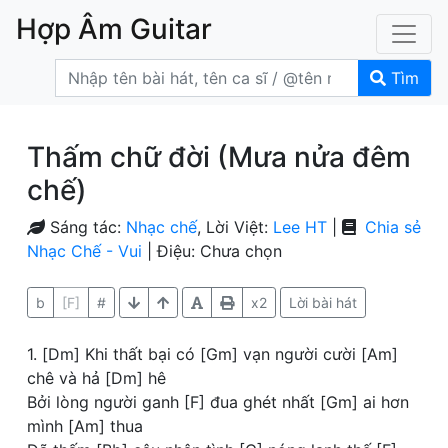
Hợp Âm Guitar
Tìm
Thấm chữ đời (Mưa nửa đêm
chế)
Sáng tác:
Nhạc chế
, Lời Việt:
Lee HT
|
Chia sẻ
Nhạc Chế - Vui
| Điệu: Chưa chọn
b
[F]
#
x2
Lời bài hát
1. [Dm] Khi thất bại có [Gm] vạn người cười [Am]
chê và hả [Dm] hê
Bởi lòng người ganh [F] đua ghét nhất [Gm] ai hơn
mình [Am] thua