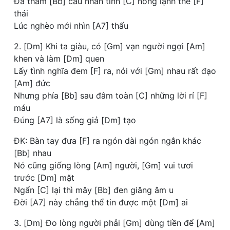
Đã thấm [Bb] câu nhân tình [C] nóng lạnh thế [F]
thái
Lúc nghèo mới nhìn [A7] thấu
2. [Dm] Khi ta giàu, có [Gm] vạn người ngợi [Am]
khen và làm [Dm] quen
Lấy tình nghĩa đem [F] ra, nói với [Gm] nhau rất đạo
[Am] đức
Nhưng phía [Bb] sau đâm toàn [C] những lời rỉ [F]
máu
Đúng [A7] là sống giả [Dm] tạo
ĐK: Bàn tay đưa [F] ra ngón dài ngón ngắn khác
[Bb] nhau
Nó cũng giống lòng [Am] người, [Gm] vui tươi
trước [Dm] mặt
Ngẩn [C] lại thì mây [Bb] đen giăng âm u
Đời [A7] này chẳng thể tin được một [Dm] ai
3. [Dm] Đo lòng người phải [Gm] dùng tiền để [Am]