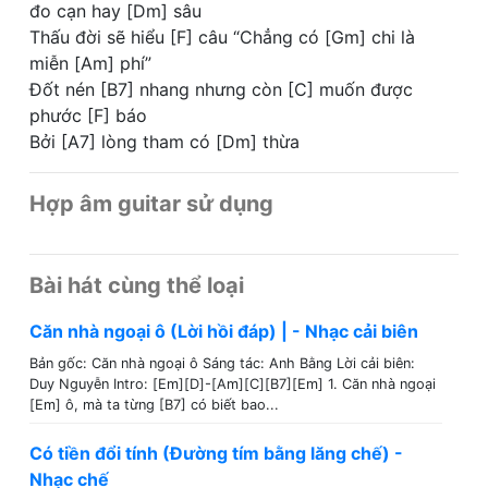
đo cạn hay [Dm] sâu
Thấu đời sẽ hiểu [F] câu “Chẳng có [Gm] chi là
miễn [Am] phí”
Đốt nén [B7] nhang nhưng còn [C] muốn được
phước [F] báo
Bởi [A7] lòng tham có [Dm] thừa
Hợp âm guitar sử dụng
Bài hát cùng thể loại
Căn nhà ngoại ô (Lời hồi đáp) | - Nhạc cải biên
Bản gốc: Căn nhà ngoại ô Sáng tác: Anh Bằng Lời cải biên:
Duy Nguyễn Intro: [Em][D]-[Am][C][B7][Em] 1. Căn nhà ngoại
[Em] ô, mà ta từng [B7] có biết bao...
Có tiền đổi tính (Đường tím bằng lăng chế) -
Nhạc chế