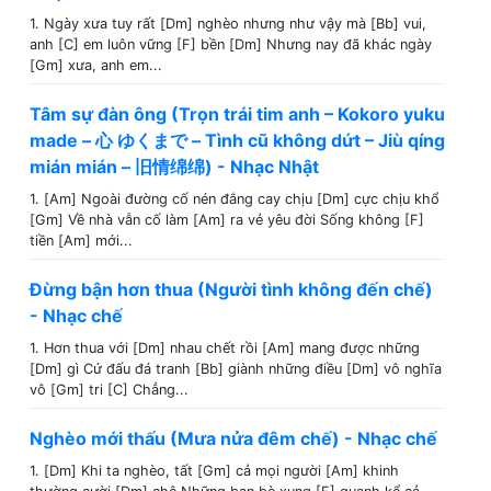
1. Ngày xưa tuy rất [Dm] nghèo nhưng như vậy mà [Bb] vui,
anh [C] em luôn vững [F] bền [Dm] Nhưng nay đã khác ngày
[Gm] xưa, anh em...
Tâm sự đàn ông (Trọn trái tim anh – Kokoro yuku
made – 心 ゆくまで – Tình cũ không dứt – Jiù qíng
mián mián – 旧情绵绵) - Nhạc Nhật
1. [Am] Ngoài đường cố nén đắng cay chịu [Dm] cực chịu khổ
[Gm] Về nhà vẫn cố làm [Am] ra vẻ yêu đời Sống không [F]
tiền [Am] mới...
Đừng bận hơn thua (Người tình không đến chế)
- Nhạc chế
1. Hơn thua với [Dm] nhau chết rồi [Am] mang được những
[Dm] gì Cứ đấu đá tranh [Bb] giành những điều [Dm] vô nghĩa
vô [Gm] tri [C] Chẳng...
Nghèo mới thấu (Mưa nửa đêm chế) - Nhạc chế
1. [Dm] Khi ta nghèo, tất [Gm] cả mọi người [Am] khinh