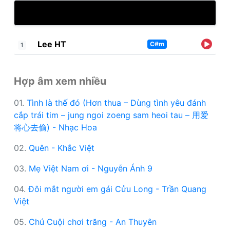
Lee HT
C#m
1
Hợp âm xem nhiều
01.
Tình là thế đó (Hơn thua – Dùng tình yêu đánh
cắp trái tim – jung ngoi zoeng sam heoi tau – 用爱
将心去偷) - Nhạc Hoa
02.
Quên - Khắc Việt
03.
Mẹ Việt Nam ơi - Nguyễn Ánh 9
04.
Đôi mắt người em gái Cửu Long - Trần Quang
Việt
05.
Chú Cuội chơi trăng - An Thuyên