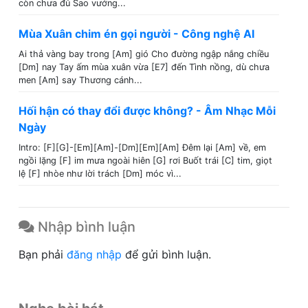
còn chưa đủ Sao vướng...
Mùa Xuân chim én gọi người - Công nghệ AI
Ai thả vàng bay trong [Am] gió Cho đường ngập nắng chiều
[Dm] nay Tay ấm mùa xuân vừa [E7] đến Tình nồng, dù chưa
men [Am] say Thương cánh...
Hối hận có thay đổi được không? - Âm Nhạc Mỗi
Ngày
Intro: [F][G]-[Em][Am]-[Dm][Em][Am] Đêm lại [Am] về, em
ngồi lặng [F] im mưa ngoài hiên [G] rơi Buốt trái [C] tim, giọt
lệ [F] nhòe như lời trách [Dm] móc vì...
Nhập bình luận
Bạn phải
đăng nhập
để gửi bình luận.