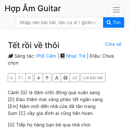
Hợp Âm Guitar
Tìm
Tết rồi về thôi
Chia sẻ
Sáng tác:
Phố Cẩm
|
Nhạc Trẻ
| Điệu: Chưa
chọn
b
[F]
#
x2
Lời bài hát
Cành [G] lá đâm chồi đông qua xuân sang
[D] Đào thắm mai vàng pháo tết ngân vang
[Em] Năm mới đến nhà cửa đã tân trang
Sum [C] vầy gia đình ai cũng hân hoan.
[G] Tiếp họ hàng bạn bè qua nhà chơi