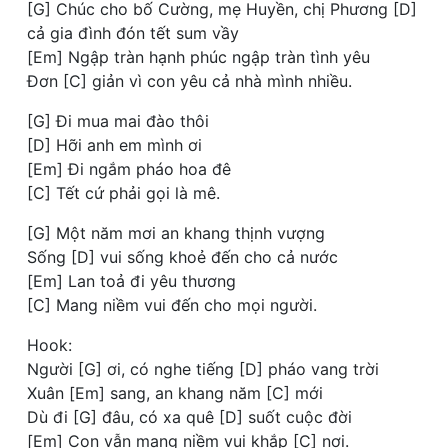
[G] Chúc cho bố Cường, mẹ Huyền, chị Phương [D]
cả gia đình đón tết sum vầy
[Em] Ngập tràn hạnh phúc ngập tràn tình yêu
Đơn [C] giản vì con yêu cả nhà mình nhiều.
[G] Đi mua mai đào thôi
[D] Hỡi anh em mình ơi
[Em] Đi ngắm pháo hoa đê
[C] Tết cứ phải gọi là mê.
[G] Một năm mơi an khang thịnh vượng
Sống [D] vui sống khoẻ đến cho cả nước
[Em] Lan toả đi yêu thương
[C] Mang niềm vui đến cho mọi người.
Hook:
Người [G] ơi, có nghe tiếng [D] pháo vang trời
Xuân [Em] sang, an khang năm [C] mới
Dù đi [G] đâu, có xa quê [D] suốt cuộc đời
[Em] Con vẫn mang niềm vui khắp [C] nơi.