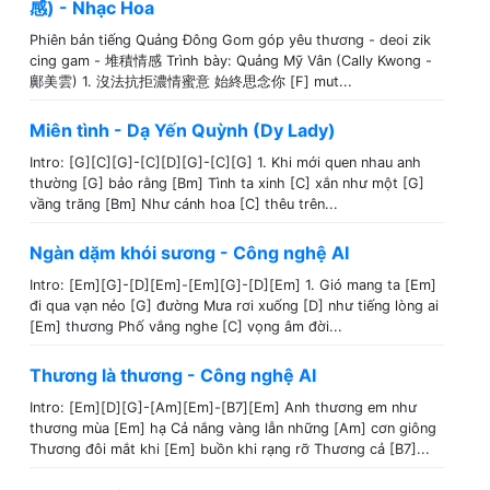
感) - Nhạc Hoa
Phiên bản tiếng Quảng Đông Gom góp yêu thương - deoi zik
cing gam - 堆積情感 Trình bày: Quảng Mỹ Vân (Cally Kwong -
鄺美雲) 1. 沒法抗拒濃情蜜意 始終思念你 [F] mut...
Miên tình - Dạ Yến Quỳnh (Dy Lady)
Intro: [G][C][G]-[C][D][G]-[C][G] 1. Khi mới quen nhau anh
thường [G] bảo rằng [Bm] Tình ta xinh [C] xắn như một [G]
vầng trăng [Bm] Như cánh hoa [C] thêu trên...
Ngàn dặm khói sương - Công nghệ AI
Intro: [Em][G]-[D][Em]-[Em][G]-[D][Em] 1. Gió mang ta [Em]
đi qua vạn nẻo [G] đường Mưa rơi xuống [D] như tiếng lòng ai
[Em] thương Phố vắng nghe [C] vọng âm đời...
Thương là thương - Công nghệ AI
Intro: [Em][D][G]-[Am][Em]-[B7][Em] Anh thương em như
thương mùa [Em] hạ Cả nắng vàng lẫn những [Am] cơn giông
Thương đôi mắt khi [Em] buồn khi rạng rỡ Thương cả [B7]...