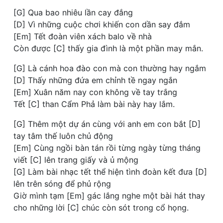
[G] Qua bao nhiêu lần cay đắng
[D] Vì những cuộc chơi khiến con dần say đắm
[Em] Tết đoàn viên xách balo về nhà
Còn được [C] thấy gia đình là một phần may mắn.
[G] Là cánh hoa đào con mà con thường hay ngắm
[D] Thấy những đứa em chỉnh tề ngay ngắn
[Em] Xuân năm nay con không về tay trắng
Tết [C] than Cẩm Phả làm bài này hay lắm.
[G] Thêm một dự án cùng với anh em con bắt [D]
tay tâm thế luôn chủ động
[Em] Cùng ngồi bàn tán rồi từng ngày từng tháng
viết [C] lên trang giấy và ủ mộng
[G] Làm bài nhạc tết thể hiện tình đoàn kết đưa [D]
lên trên sóng để phủ rộng
Giờ mình tạm [Em] gác lắng nghe một bài hát thay
cho những lời [C] chúc còn sót trong cổ họng.