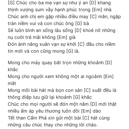
[G] Chúc cho ba mẹ vạn sự như ý an [D] khang
thịnh vượng sum vầy hạnh phúc trong [Em] nhà
Chúc anh chị em gặp nhiều điều may [C] mắn, ngập
tràn niềm vui và con chúc ông [G] bà
Sẽ luôn bình an sống lâu sống [D] khoẻ nở những
nụ cười trẻ mãi không [Em] già
Đón ánh nắng xuân vạn sự khởi [C] đầu cho niềm
tin mới và con cũng mong [G] là.
Mong cho máy quay bắt trọn những khoảnh [D]
khắc
Mong cho người xem không một ai ngoảnh [Em]
mắt
Mong mỗi bài hát mà bọn con sản [C] xuất đều là
thông điệp lưu giữ lại khoảnh [G] khắc
Chúc cho mọi người sẽ đón một năm [D] mới thật
nhiều ấm áp yêu thương luôn dồi [Em] dào
Tết than Cẩm Phả xin gửi một bài [C] hát cùng
những câu chúc thay cho những lời chào.