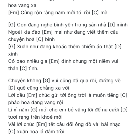
hoa vang xa
[Em] Cùng rộn ràng năm mới tới rồi [C] mà.
[G] Con đang nghe bình yên trong sân nhà [D] mình
Ngoài kia đào [Em] mai như đang viết thêm câu
chuyện hoà [C] bình
[G] Xuân như đang khoác thêm chiếm áo thật [D]
xinh
Có bao nhiêu gia [Em] đình chung một niềm vui
thân [C] tình.
Chuyện không [G] vui cũng đã qua rồi, đường về
[D] quê cũng chẳng xa vời
Lời cầu [Em] chúc gửi tới ông trời là muôn tiếng [C]
pháo hoa đang vang rội
Lì xì năm [G] mới cho em bé vâng lời để nụ cười [D]
tươi rạng trên khoé môi
Vài lời chúc [Em] tết câu đối ông đồ vài bài nhạc
[C] xuân hoa lá đâm trồi.