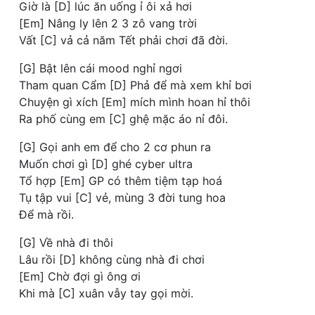
Giờ là [D] lúc ăn uống ỉ ôi xả hơi
[Em] Nâng ly lên 2 3 zô vang trời
Vất [C] vả cả năm Tết phải chơi đã đời.
[G] Bật lên cái mood nghỉ ngơi
Tham quan Cẩm [D] Phả để mà xem khỉ bơi
Chuyện gì xích [Em] mích mình hoan hỉ thôi
Ra phố cùng em [C] ghệ mặc áo nỉ đôi.
[G] Gọi anh em để cho 2 cơ phun ra
Muốn chơi gì [D] ghé cyber ultra
Tổ hợp [Em] GP có thêm tiệm tạp hoá
Tụ tập vui [C] vẻ, mùng 3 đời tung hoa
Để mà rồi.
[G] Về nhà đi thôi
Lâu rồi [D] không cùng nhà đi chơi
[Em] Chờ đợi gì ông ơi
Khi mà [C] xuân vẫy tay gọi mời.