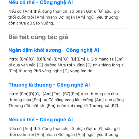
Nếu có thể - Công nghệ AI
Nếu có [Am] thể, đừng than chi số phận Gạt u [G] sầu, gió
thổi cuốn trôi [Am] nhanh Đời ngắn [Am] ngủi, yêu thương
còn chưa đủ Sao vướng...
Bài hát cùng tác giả
Ngàn dặm khói sương - Công nghệ AI
Intro: [Em][G]-[D][Em]-[Em][G]-[D][Em] 1. Gió mang ta [Em]
đi qua vạn nẻo [G] đường Mưa rơi xuống [D] như tiếng lòng ai
[Em] thương Phố vắng nghe [C] vọng âm đời...
Thương là thương - Công nghệ AI
Intro: [Em][D][G]-[Am][Em]-[B7][Em] Anh thương em như
thương mùa [Em] hạ Cả nắng vàng lẫn những [Am] cơn giông
Thương đôi mắt khi [Em] buồn khi rạng rỡ Thương cả [B7]...
Nếu có thể - Công nghệ AI
Nếu có [Am] thể, đừng than chi số phận Gạt u [G] sầu, gió
thổi cuốn trôi [Am] nhanh Đời ngắn [Am] ngủi, yêu thương