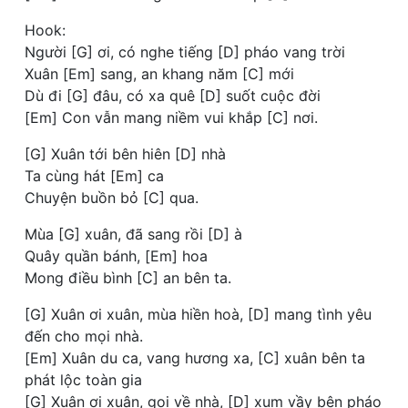
Hook:
Người [G] ơi, có nghe tiếng [D] pháo vang trời
Xuân [Em] sang, an khang năm [C] mới
Dù đi [G] đâu, có xa quê [D] suốt cuộc đời
[Em] Con vẫn mang niềm vui khắp [C] nơi.
[G] Xuân tới bên hiên [D] nhà
Ta cùng hát [Em] ca
Chuyện buồn bỏ [C] qua.
Mùa [G] xuân, đã sang rồi [D] à
Quây quần bánh, [Em] hoa
Mong điều bình [C] an bên ta.
[G] Xuân ơi xuân, mùa hiền hoà, [D] mang tình yêu
đến cho mọi nhà.
[Em] Xuân du ca, vang hương xa, [C] xuân bên ta
phát lộc toàn gia
[G] Xuân ơi xuân, gọi về nhà, [D] xum vầy bên pháo