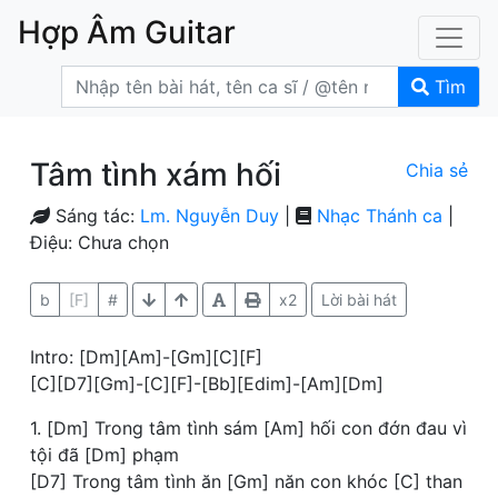
Hợp Âm Guitar
Tìm
Tâm tình xám hối
Chia sẻ
Sáng tác:
Lm. Nguyễn Duy
|
Nhạc Thánh ca
|
Điệu: Chưa chọn
b
[F]
#
x2
Lời bài hát
Intro: [Dm][Am]-[Gm][C][F]
[C][D7][Gm]-[C][F]-[Bb][Edim]-[Am][Dm]
1. [Dm] Trong tâm tình sám [Am] hối con đớn đau vì
tội đã [Dm] phạm
[D7] Trong tâm tình ăn [Gm] năn con khóc [C] than