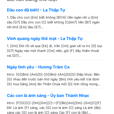
Dầu con đã biết! - La Thập Tự
1. Dầu cho con [Em] biết không [B7/A] tiền ngàn nỗi u [Em]
sầu [G7] Dầu cho con [C] biết không [Cdim7] tiền [B7] ngàn
nỗi khổ [Em] đau [E7]...
Vinh quang ngày thế mạt - La Thập Tự
1. [Gm] Đời rồi sẽ qua [Eb] đi, trần [Cm] gian sẽ ra tro [D] bụi.
[G7] Ngày nào mới thanh [Cm] niên, giờ [F] đây thấm thoát
vai [D7]...
Ngày tình yêu - Hương Trầm Ca
Intro: [G][Bm]-[Am][D]-[G][Bm]-[Am][D][G] Điệp khúc: Bên
[G] nhau đến trước bàn thờ ngày [Bm] tình yêu kết trái đơm
[G] hoa Dâng [Am] lên Thiên Chúa mối [D] tình nồng mong...
Các con là ánh sáng - Ủy ban Thánh Nhạc
Intro: [F][G][C]-[Dm][Gm][C]—[F][Bb][Am][Dm]-[Gm][C][F]
ĐK: Là ánh [F] sáng, các [G] con là ánh [C] sáng Là ánh [Bb]
sáng các [G] con là ánh [C] sáng Các [F] con là [Bb]...