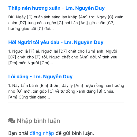
Thắp nén hương xuân - Lm. Nguyễn Duy
ĐK: Ngày [C] xuân ánh sáng lan khắp [Am] trời Ngày [C] xuân
chim [D7] tung cánh ngàn [G] nơi Làn [Am] gió cuốn [G7]
hương gieo cõi [C] đời...
Hỡi Người tôi yêu dấu - Lm. Nguyễn Duy
1. Người là [F] ai, Người lại [D7] chết cho [Gm] anh, Người
[C7] chết cho [F] tôi, Người chết cho [Am] đời, vì tình yêu
[Dm] mến Người [Gm]...
Lời dâng - Lm. Nguyễn Duy
1. Này tấm bánh [Em] thơm, đây ly [Am] rượu nồng nàn hương
nho [G] mới, xin góp [C] về từ đồng xanh dâng [B] Chúa.
[Am] Cùng tiến dâng...
Nhập bình luận
Bạn phải
đăng nhập
để gửi bình luận.