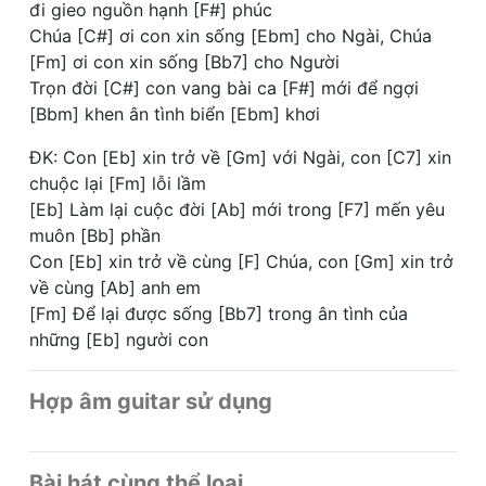
đi gieo nguồn hạnh [F#] phúc
Chúa [C#] ơi con xin sống [Ebm] cho Ngài, Chúa
[Fm] ơi con xin sống [Bb7] cho Người
Trọn đời [C#] con vang bài ca [F#] mới để ngợi
[Bbm] khen ân tình biển [Ebm] khơi
ĐK: Con [Eb] xin trở về [Gm] với Ngài, con [C7] xin
chuộc lại [Fm] lỗi lầm
[Eb] Làm lại cuộc đời [Ab] mới trong [F7] mến yêu
muôn [Bb] phần
Con [Eb] xin trở về cùng [F] Chúa, con [Gm] xin trở
về cùng [Ab] anh em
[Fm] Để lại được sống [Bb7] trong ân tình của
những [Eb] người con
Hợp âm guitar sử dụng
Bài hát cùng thể loại