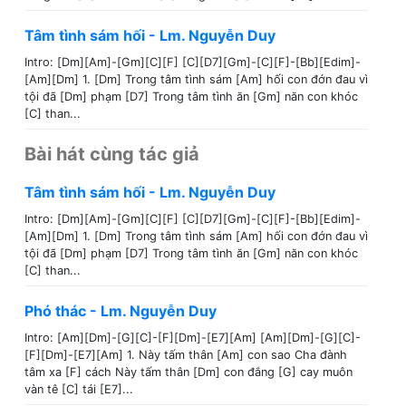
Tâm tình sám hối - Lm. Nguyễn Duy
Intro: [Dm][Am]-[Gm][C][F] [C][D7][Gm]-[C][F]-[Bb][Edim]-
[Am][Dm] 1. [Dm] Trong tâm tình sám [Am] hối con đớn đau vì
tội đã [Dm] phạm [D7] Trong tâm tình ăn [Gm] năn con khóc
[C] than...
Bài hát cùng tác giả
Tâm tình sám hối - Lm. Nguyễn Duy
Intro: [Dm][Am]-[Gm][C][F] [C][D7][Gm]-[C][F]-[Bb][Edim]-
[Am][Dm] 1. [Dm] Trong tâm tình sám [Am] hối con đớn đau vì
tội đã [Dm] phạm [D7] Trong tâm tình ăn [Gm] năn con khóc
[C] than...
Phó thác - Lm. Nguyễn Duy
Intro: [Am][Dm]-[G][C]-[F][Dm]-[E7][Am] [Am][Dm]-[G][C]-
[F][Dm]-[E7][Am] 1. Này tấm thân [Am] con sao Cha đành
tâm xa [F] cách Này tấm thân [Dm] con đắng [G] cay muôn
vàn tê [C] tái [E7]...