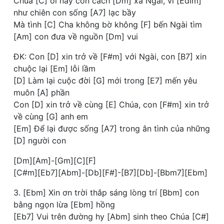
Chúa [C] ơi nay con cách [Dm] xa Ngài, ví [Edim]
như chiên con sống [A7] lạc bầy
Mà tình [C] Cha không bờ không [F] bến Ngài tìm
[Am] con đưa về nguồn [Dm] vui
ĐK: Con [D] xin trở về [F#m] với Ngài, con [B7] xin
chuộc lại [Em] lỗi lầm
[D] Làm lại cuộc đời [G] mới trong [E7] mến yêu
muôn [A] phần
Con [D] xin trở về cùng [E] Chúa, con [F#m] xin trở
về cùng [G] anh em
[Em] Để lại được sống [A7] trong ân tình của những
[D] người con
[Dm][Am]-[Gm][C][F]
[C#m][Eb7][Abm]-[Db][F#]-[B7][Db]-[Bbm7][Ebm]
3. [Ebm] Xin ơn trời thắp sáng lòng trí [Bbm] con
bằng ngọn lừa [Ebm] hồng
[Eb7] Vui trên đường hy [Abm] sinh theo Chúa [C#]