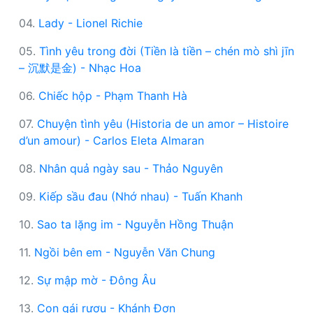
04.
Lady - Lionel Richie
05.
Tình yêu trong đời (Tiền là tiền – chén mò shì jīn
– 沉默是金) - Nhạc Hoa
06.
Chiếc hộp - Phạm Thanh Hà
07.
Chuyện tình yêu (Historia de un amor – Histoire
d’un amour) - Carlos Eleta Almaran
08.
Nhân quả ngày sau - Thảo Nguyên
09.
Kiếp sầu đau (Nhớ nhau) - Tuấn Khanh
10.
Sao ta lặng im - Nguyễn Hồng Thuận
11.
Ngồi bên em - Nguyễn Văn Chung
12.
Sự mập mờ - Đông Âu
13.
Con gái rượu - Khánh Đơn