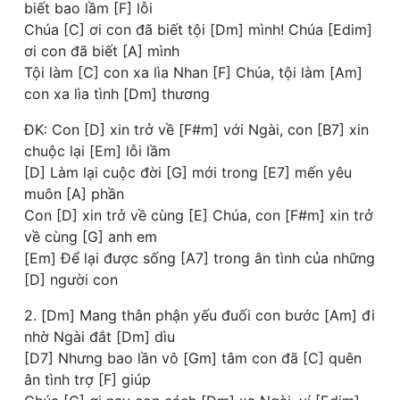
biết bao lầm [F] lỗi
Chúa [C] ơi con đã biết tội [Dm] mình! Chúa [Edim]
ơi con đã biết [A] mình
Tội làm [C] con xa lìa Nhan [F] Chúa, tội làm [Am]
con xa lìa tình [Dm] thương
ĐK: Con [D] xin trở về [F#m] với Ngài, con [B7] xin
chuộc lại [Em] lỗi lầm
[D] Làm lại cuộc đời [G] mới trong [E7] mến yêu
muôn [A] phần
Con [D] xin trở về cùng [E] Chúa, con [F#m] xin trở
về cùng [G] anh em
[Em] Để lại được sống [A7] trong ân tình của những
[D] người con
2. [Dm] Mang thân phận yếu đuối con bước [Am] đi
nhờ Ngài đắt [Dm] dìu
[D7] Nhưng bao lần vô [Gm] tâm con đã [C] quên
ân tình trợ [F] giúp