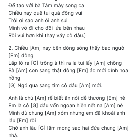
Để tao với bà Tám mày song ca
Chiều nay quê tui quá đông vui
Trời ơi sao anh ói anh sui
Mình vô đi cho đôi lứa bên nhau
Rồi vui hơn khi thay váy cô dâu.)
2. Chiều [Am] nay bên dòng sông thấy bao người
[Em] đông
Lấp ló ra [G] trông à thì ra là tui lấy [Am] chồng
Bà [Am] con sang thật đông [Em] áo mới đính hoa
hồng
[G] Ngó qua sang tìm cô dâu [Am] mới.
Anh là chú [Am] rể biết ăn nói dễ thương [Em] nè
Em là cô [G] dâu vốn ngoan hiền nết na [Am] nè
Mình dù chung [Am] xóm nhưng em đã khoái anh
lâu [Em] rồi
Chờ anh lâu [G] lắm mong sao hai đứa chung [Am]
nhà.