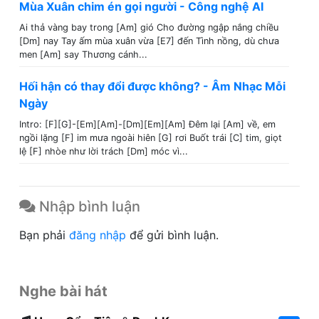
Mùa Xuân chim én gọi người - Công nghệ AI
Ai thả vàng bay trong [Am] gió Cho đường ngập nắng chiều
[Dm] nay Tay ấm mùa xuân vừa [E7] đến Tình nồng, dù chưa
men [Am] say Thương cánh...
Hối hận có thay đổi được không? - Âm Nhạc Mỗi
Ngày
Intro: [F][G]-[Em][Am]-[Dm][Em][Am] Đêm lại [Am] về, em
ngồi lặng [F] im mưa ngoài hiên [G] rơi Buốt trái [C] tim, giọt
lệ [F] nhòe như lời trách [Dm] móc vì...
Nhập bình luận
Bạn phải
đăng nhập
để gửi bình luận.
Nghe bài hát