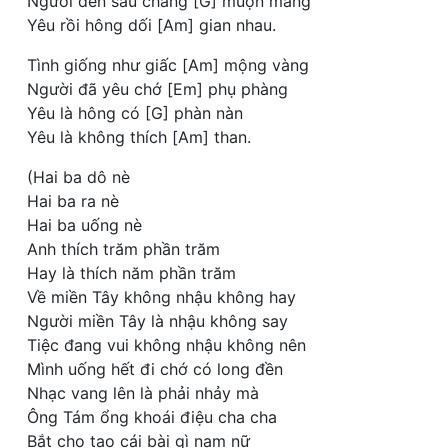
Người đến sau chẳng [G] muộn màng
Yêu rồi hông dối [Am] gian nhau.
Tình giống như giấc [Am] mộng vàng
Người đã yêu chớ [Em] phụ phàng
Yêu là hông có [G] phàn nàn
Yêu là không thích [Am] than.
(Hai ba dô nè
Hai ba ra nè
Hai ba uống nè
Anh thích trăm phần trăm
Hay là thích năm phần trăm
Về miền Tây không nhậu không hay
Người miền Tây là nhậu không say
Tiệc đang vui không nhậu không nên
Mình uống hết đi chớ có long đền
Nhạc vang lên là phải nhảy mà
Ông Tám ổng khoái điệu cha cha
Bắt cho tao cái bài gì nam nữ