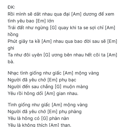
ĐK:
Rồi mình sẽ dắt nhau qua đại [Am] dương để xem
tình yêu bao [Em] lớn
Trái đất như ngừng [G] quay khi ta se sợi chỉ [Am]
hồng
Phút giây ta kề [Am] nhau qua bao đời sau sẽ [Em]
ghi
Ta như đôi uyên [G] ương bên nhau hết cõi ta [Am]
bà.
Nhạc tình giống như giấc [Am] mộng vàng
Người đã yêu chớ [Em] phụ bạc
Người đến sau chẳng [G] muộn màng
Yêu rồi hông dối [Am] gian nhau.
Tình giống như giấc [Am] mộng vàng
Người đã yêu chớ [Em] phụ phàng
Yêu là hông có [G] phàn nàn
Yêu là không thích [Am] than.