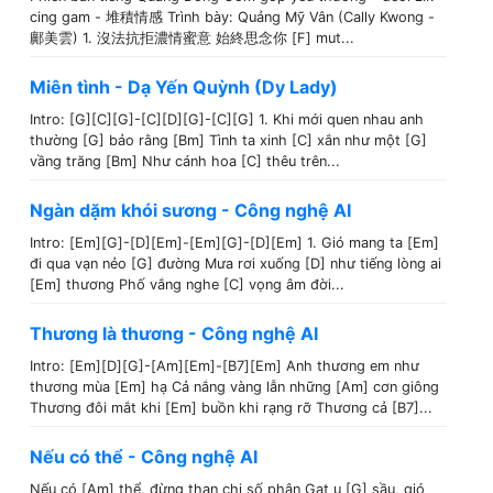
cing gam - 堆積情感 Trình bày: Quảng Mỹ Vân (Cally Kwong -
鄺美雲) 1. 沒法抗拒濃情蜜意 始終思念你 [F] mut...
Miên tình - Dạ Yến Quỳnh (Dy Lady)
Intro: [G][C][G]-[C][D][G]-[C][G] 1. Khi mới quen nhau anh
thường [G] bảo rằng [Bm] Tình ta xinh [C] xắn như một [G]
vầng trăng [Bm] Như cánh hoa [C] thêu trên...
Ngàn dặm khói sương - Công nghệ AI
Intro: [Em][G]-[D][Em]-[Em][G]-[D][Em] 1. Gió mang ta [Em]
đi qua vạn nẻo [G] đường Mưa rơi xuống [D] như tiếng lòng ai
[Em] thương Phố vắng nghe [C] vọng âm đời...
Thương là thương - Công nghệ AI
Intro: [Em][D][G]-[Am][Em]-[B7][Em] Anh thương em như
thương mùa [Em] hạ Cả nắng vàng lẫn những [Am] cơn giông
Thương đôi mắt khi [Em] buồn khi rạng rỡ Thương cả [B7]...
Nếu có thể - Công nghệ AI
Nếu có [Am] thể, đừng than chi số phận Gạt u [G] sầu, gió