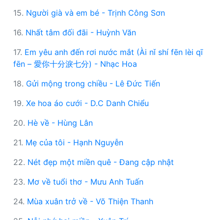
15.
Người già và em bé - Trịnh Công Sơn
16.
Nhất tâm đối đãi - Huỳnh Văn
17.
Em yêu anh đến rơi nước mắt (Ài nǐ shí fēn lèi qī
fēn – 愛你十分淚七分) - Nhạc Hoa
18.
Gửi mộng trong chiều - Lê Đức Tiến
19.
Xe hoa áo cưới - D.C Danh Chiểu
20.
Hè về - Hùng Lân
21.
Mẹ của tôi - Hạnh Nguyễn
22.
Nét đẹp một miền quê - Đang cập nhật
23.
Mơ về tuổi thơ - Mưu Anh Tuấn
24.
Mùa xuân trở về - Võ Thiện Thanh