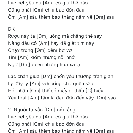
Lúc hết yêu dù [Am] có giữ thế nào
Cũng phải [Gm] chịu bao đớn đau
Ôm [Am] sầu thêm bao tháng năm về [Dm] sau.
ĐK:
Rượu này ta [Dm] uống mà chẳng thể say
Nàng đâu có [Am] hay đã giết tim này
Chạy trong [Gm] đêm bơ vơ
Tìm [Am] kiếm những nỗi nhớ
Ngỡ [Dm] quen nhưng hóa xa lạ.
Lạc chân giữa [Dm] chốn yêu thương trần gian
Ly đầy ly [Am] vơi uống cho quên sầu
Hỏi nhân [Gm] thế có mấy ai thấu [C] hiểu
Yêu thật [Am] tâm là đau đớn đến vậy [Dm] sao.
2. Người ta vẫn [Dm] nói rằng
Lúc hết yêu dù [Am] có giữ thế nào
Cũng phải [Gm] chịu bao đớn đau
Ôm [Am] sầu thêm bao tháng năm về [Dm] sau.