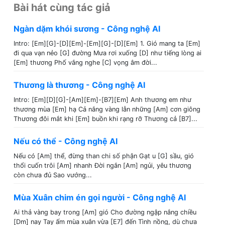
Bài hát cùng tác giả
Ngàn dặm khói sương - Công nghệ AI
Intro: [Em][G]-[D][Em]-[Em][G]-[D][Em] 1. Gió mang ta [Em]
đi qua vạn nẻo [G] đường Mưa rơi xuống [D] như tiếng lòng ai
[Em] thương Phố vắng nghe [C] vọng âm đời...
Thương là thương - Công nghệ AI
Intro: [Em][D][G]-[Am][Em]-[B7][Em] Anh thương em như
thương mùa [Em] hạ Cả nắng vàng lẫn những [Am] cơn giông
Thương đôi mắt khi [Em] buồn khi rạng rỡ Thương cả [B7]...
Nếu có thể - Công nghệ AI
Nếu có [Am] thể, đừng than chi số phận Gạt u [G] sầu, gió
thổi cuốn trôi [Am] nhanh Đời ngắn [Am] ngủi, yêu thương
còn chưa đủ Sao vướng...
Mùa Xuân chim én gọi người - Công nghệ AI
Ai thả vàng bay trong [Am] gió Cho đường ngập nắng chiều
[Dm] nay Tay ấm mùa xuân vừa [E7] đến Tình nồng, dù chưa