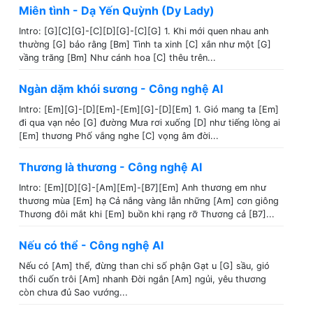
Miên tình - Dạ Yến Quỳnh (Dy Lady)
Intro: [G][C][G]-[C][D][G]-[C][G] 1. Khi mới quen nhau anh
thường [G] bảo rằng [Bm] Tình ta xinh [C] xắn như một [G]
vầng trăng [Bm] Như cánh hoa [C] thêu trên...
Ngàn dặm khói sương - Công nghệ AI
Intro: [Em][G]-[D][Em]-[Em][G]-[D][Em] 1. Gió mang ta [Em]
đi qua vạn nẻo [G] đường Mưa rơi xuống [D] như tiếng lòng ai
[Em] thương Phố vắng nghe [C] vọng âm đời...
Thương là thương - Công nghệ AI
Intro: [Em][D][G]-[Am][Em]-[B7][Em] Anh thương em như
thương mùa [Em] hạ Cả nắng vàng lẫn những [Am] cơn giông
Thương đôi mắt khi [Em] buồn khi rạng rỡ Thương cả [B7]...
Nếu có thể - Công nghệ AI
Nếu có [Am] thể, đừng than chi số phận Gạt u [G] sầu, gió
thổi cuốn trôi [Am] nhanh Đời ngắn [Am] ngủi, yêu thương
còn chưa đủ Sao vướng...