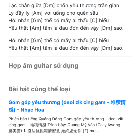
Lạc chân giữa [Dm] chốn yêu thương trần gian
Ly đầy ly [Am] vơi uống cho quên sầu
Hỏi nhân [Gm] thế có mấy ai thấu [C] hiểu
Yêu thật [Am] tâm là đau đớn đến vậy [Dm] sao.
Hỏi nhân [Gm] thế có mấy ai thấu [C] hiểu
Yêu thật [Am] tâm là đau đớn đến vậy [Dm] sao.
Hợp âm guitar sử dụng
Bài hát cùng thể loại
Gom góp yêu thương (deoi zik cing gam – 堆積情
感) - Nhạc Hoa
Phiên bản tiếng Quảng Đông Gom góp yêu thương - deoi zik
cing gam - 堆積情感 Trình bày: Quảng Mỹ Vân (Cally Kwong -
鄺美雲) 1. 沒法抗拒濃情蜜意 始終思念你 [F] mut...