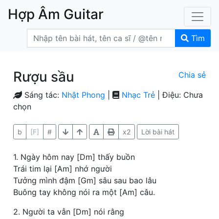
Hợp Âm Guitar
Tìm
Rượu sầu
Chia sẻ
Sáng tác:
Nhật Phong
|
Nhạc Trẻ
| Điệu: Chưa
chọn
b
[F]
#
x2
Lời bài hát
1. Ngày hôm nay [Dm] thấy buồn
Trái tim lại [Am] nhớ người
Tưởng mình đậm [Gm] sâu sau bao lâu
Buông tay không nói ra một [Am] câu.
2. Người ta vẫn [Dm] nói rằng