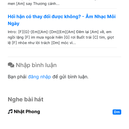
men [Am] say Thương cánh...
Hối hận có thay đổi được không? - Âm Nhạc Mỗi
Ngày
Intro: [F][G]-[Em][Am]-[Dm][Em][Am] Đêm lại [Am] về, em
ngồi lặng [F] im mưa ngoài hiên [G] rơi Buốt trái [C] tim, giọt
lệ [F] nhòe như lời trách [Dm] móc vì...
Nhập bình luận
Bạn phải
đăng nhập
để gửi bình luận.
Nghe bài hát
Nhật Phong
Dm