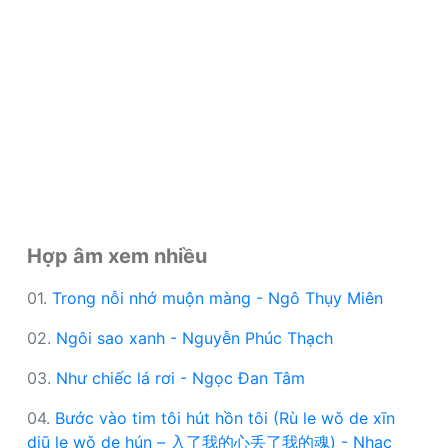
Hợp âm xem nhiều
01.
Trong nỗi nhớ muộn màng - Ngô Thụy Miên
02.
Ngôi sao xanh - Nguyễn Phúc Thạch
03.
Như chiếc lá rơi - Ngọc Đan Tâm
04.
Bước vào tim tôi hút hồn tôi (Rù le wǒ de xīn
diū le wǒ de hún – 入了我的心丢了我的魂) - Nhạc