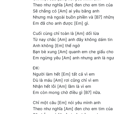
Theo như nghĩa [Am] đen cho em tim của
Sẽ chẳng có [Am] ai yêu bằng anh
Nhưng mà ngoài buồn phiền và [B7] những
Em đã cho anh được [Em] gì.
Cuối cùng chỉ toàn là [Am] dối lừa
Từ nay chắc [Am] anh đây không dám tin a
Anh không [Em] thể ngờ
Bạn bè xung [Am] quanh em che giấu cho
Em ngừng yêu [Am] anh nhưng anh là ngườ
ĐK:
Người làm hết [Em] tất cả vì em
Dù là máu [Am] rơi cũng chỉ vì em
Nhận hết lỗi [Am] lầm là vì em
Em còn mong chờ điều gì [B7] nữa.
Chỉ một câu [Em] nói yêu mình anh
Theo như nghĩa [Am] đen cho em tim của