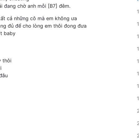
ái đang chờ anh mỗi [B7] đêm.
 tất cả những cô mà em không ưa
ông đủ để cho lòng em thôi đong đưa
ốt baby
 thôi
i
đâu