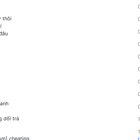
 thôi
i
đâu
 anh
 dối trá
[Am] cheating