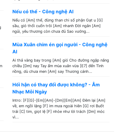
Nếu có thể - Công nghệ AI
Nếu có [Am] thể, đừng than chi số phận Gạt u [G]
sầu, gió thổi cuốn trôi [Am] nhanh Đời ngắn [Am]
g
ngủi, yêu thương còn chưa đủ Sao vướng...
Mùa Xuân chim én gọi người - Công nghệ
AI
Ai thả vàng bay trong [Am] gió Cho đường ngập nắng
em
chiều [Dm] nay Tay ấm mùa xuân vừa [E7] đến Tình
nồng, dù chưa men [Am] say Thương cánh...
Hối hận có thay đổi được không? - Âm
Nhạc Mỗi Ngày
Intro: [F][G]-[Em][Am]-[Dm][Em][Am] Đêm lại [Am]
về, em ngồi lặng [F] im mưa ngoài hiên [G] rơi Buốt
trái [C] tim, giọt lệ [F] nhòe như lời trách [Dm] móc
vì...