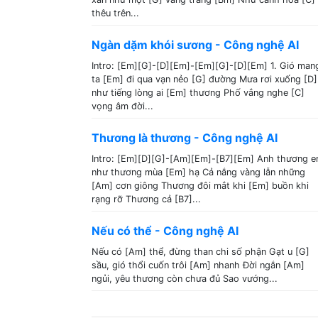
thêu trên...
Ngàn dặm khói sương - Công nghệ AI
Intro: [Em][G]-[D][Em]-[Em][G]-[D][Em] 1. Gió man
ta [Em] đi qua vạn nẻo [G] đường Mưa rơi xuống [D]
như tiếng lòng ai [Em] thương Phố vắng nghe [C]
vọng âm đời...
Thương là thương - Công nghệ AI
Intro: [Em][D][G]-[Am][Em]-[B7][Em] Anh thương 
như thương mùa [Em] hạ Cả nắng vàng lẫn những
[Am] cơn giông Thương đôi mắt khi [Em] buồn khi
rạng rỡ Thương cả [B7]...
Nếu có thể - Công nghệ AI
Nếu có [Am] thể, đừng than chi số phận Gạt u [G]
sầu, gió thổi cuốn trôi [Am] nhanh Đời ngắn [Am]
ngủi, yêu thương còn chưa đủ Sao vướng...