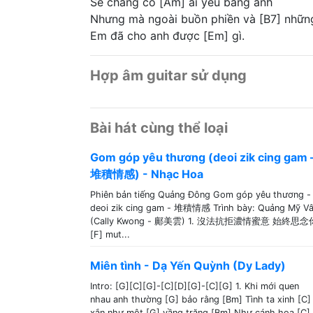
Sẽ chẳng có [Am] ai yêu bằng anh
Nhưng mà ngoài buồn phiền và [B7] những
Em đã cho anh được [Em] gì.
Hợp âm guitar sử dụng
Bài hát cùng thể loại
Gom góp yêu thương (deoi zik cing gam 
堆積情感) - Nhạc Hoa
Phiên bản tiếng Quảng Đông Gom góp yêu thương -
deoi zik cing gam - 堆積情感 Trình bày: Quảng Mỹ V
(Cally Kwong - 鄺美雲) 1. 沒法抗拒濃情蜜意 始終思念
[F] mut...
Miên tình - Dạ Yến Quỳnh (Dy Lady)
Intro: [G][C][G]-[C][D][G]-[C][G] 1. Khi mới quen
nhau anh thường [G] bảo rằng [Bm] Tình ta xinh [C]
xắn như một [G] vầng trăng [Bm] Như cánh hoa [C]