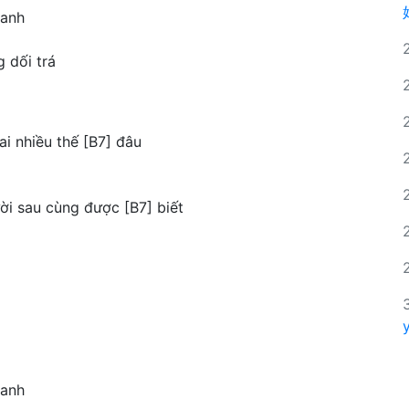
 anh
 dối trá
i nhiều thế [B7] đâu
i sau cùng được [B7] biết
 anh