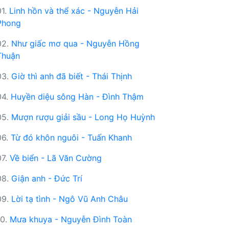
01.
Linh hồn và thể xác - Nguyễn Hải
Phong
02.
Như giấc mơ qua - Nguyễn Hồng
Thuận
03.
Giờ thì anh đã biết - Thái Thịnh
04.
Huyền diệu sông Hàn - Đình Thậm
05.
Mượn rượu giải sầu - Long Họ Huỳnh
06.
Từ đó khôn nguôi - Tuấn Khanh
07.
Về biển - Lã Văn Cường
08.
Giận anh - Đức Trí
09.
Lời tạ tình - Ngô Vũ Anh Châu
10.
Mưa khuya - Nguyễn Đình Toàn