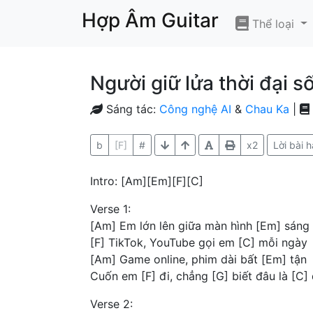
Hợp Âm Guitar
Thể loại
Người giữ lửa thời đại s
Sáng tác:
Công nghệ AI
&
Chau Ka
|
b
[F]
#
x2
Lời bài h
Intro: [Am][Em][F][C]
Verse 1:
[Am] Em lớn lên giữa màn hình [Em] sáng
[F] TikTok, YouTube gọi em [C] mỗi ngày
[Am] Game online, phim dài bất [Em] tận
Cuốn em [F] đi, chẳng [G] biết đâu là [C]
Verse 2: