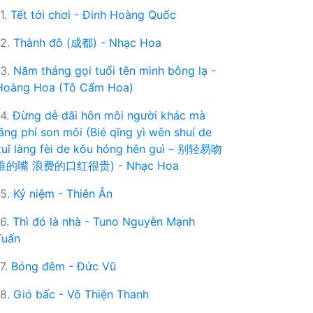
11.
Tết tới chơi - Đinh Hoàng Quốc
12.
Thành đô (成都) - Nhạc Hoa
13.
Năm tháng gọi tuổi tên mình bỗng lạ -
Hoàng Hoa (Tô Cẩm Hoa)
14.
Đừng dễ dãi hôn môi người khác mà
lãng phí son môi (Bié qīng yì wěn shuí de
zuǐ làng fèi de kǒu hóng hěn guì – 别轻易吻
谁的嘴 浪费的口红很贵) - Nhạc Hoa
15.
Kỷ niệm - Thiên Ân
16.
Thì đó là nhà - Tuno Nguyễn Mạnh
Tuấn
17.
Bóng đêm - Đức Vũ
18.
Gió bấc - Võ Thiện Thanh