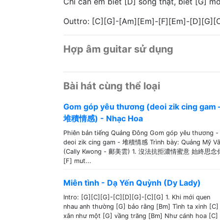
Chỉ cần em biết [D] sống thật, biết [G] m
Outtro: [C][G]-[Am][Em]-[F][Em]-[D][G][
Hợp âm guitar sử dụng
Bài hát cùng thể loại
Gom góp yêu thương (deoi zik cing gam 
堆積情感) - Nhạc Hoa
Phiên bản tiếng Quảng Đông Gom góp yêu thương -
deoi zik cing gam - 堆積情感 Trình bày: Quảng Mỹ V
(Cally Kwong - 鄺美雲) 1. 沒法抗拒濃情蜜意 始終思念
[F] mut...
Miên tình - Dạ Yến Quỳnh (Dy Lady)
Intro: [G][C][G]-[C][D][G]-[C][G] 1. Khi mới quen
nhau anh thường [G] bảo rằng [Bm] Tình ta xinh [C]
xắn như một [G] vầng trăng [Bm] Như cánh hoa [C]