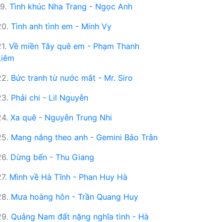
19.
Tình khúc Nha Trang - Ngọc Anh
20.
Tình anh tình em - Minh Vy
21.
Về miền Tây quê em - Phạm Thanh
Liêm
22.
Bức tranh từ nước mắt - Mr. Siro
23.
Phải chi - Lil Nguyễn
24.
Xa quê - Nguyễn Trung Nhi
25.
Mang nắng theo anh - Gemini Bảo Trân
26.
Dừng bến - Thu Giang
27.
Mình về Hà Tĩnh - Phan Huy Hà
28.
Mưa hoàng hôn - Trần Quang Huy
29.
Quảng Nam đất nặng nghĩa tình - Hà