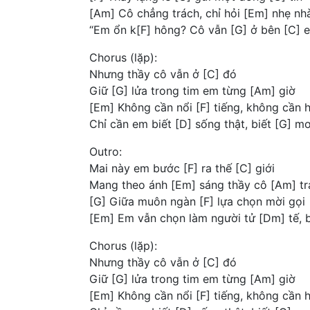
[Am] Cô chẳng trách, chỉ hỏi [Em] nhẹ nh
“Em ổn k[F] hông? Cô vẫn [G] ở bên [C] e
Chorus (lặp):
Nhưng thầy cô vẫn ở [C] đó
Giữ [G] lửa trong tim em từng [Am] giờ
[Em] Không cần nổi [F] tiếng, không cần 
Chỉ cần em biết [D] sống thật, biết [G] m
Outro:
Mai này em bước [F] ra thế [C] giới
Mang theo ánh [Em] sáng thầy cô [Am] tr
[G] Giữa muôn ngàn [F] lựa chọn mời gọi
[Em] Em vẫn chọn làm người tử [Dm] tế, 
Chorus (lặp):
Nhưng thầy cô vẫn ở [C] đó
Giữ [G] lửa trong tim em từng [Am] giờ
[Em] Không cần nổi [F] tiếng, không cần 