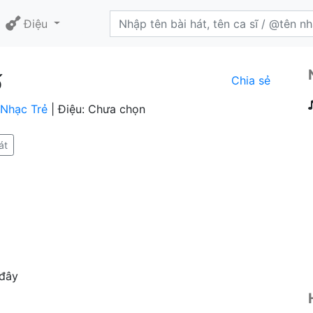
Điệu
ố
Chia sẻ
Nhạc Trẻ
| Điệu: Chưa chọn
át
 đây