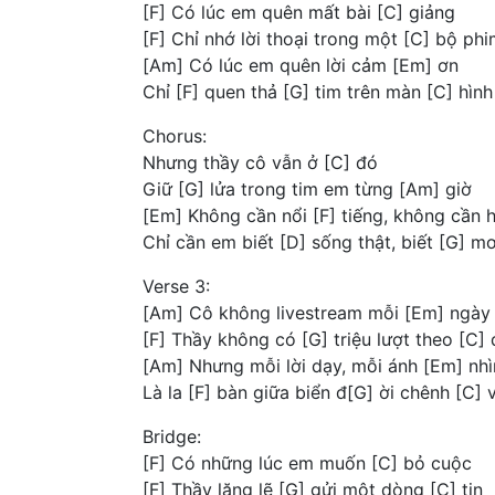
[F] Có lúc em quên mất bài [C] giảng
[F] Chỉ nhớ lời thoại trong một [C] bộ ph
[Am] Có lúc em quên lời cảm [Em] ơn
Chỉ [F] quen thả [G] tim trên màn [C] hình
Chorus:
Nhưng thầy cô vẫn ở [C] đó
Giữ [G] lửa trong tim em từng [Am] giờ
[Em] Không cần nổi [F] tiếng, không cần 
Chỉ cần em biết [D] sống thật, biết [G] m
Verse 3:
[Am] Cô không livestream mỗi [Em] ngày
[F] Thầy không có [G] triệu lượt theo [C] 
[Am] Nhưng mỗi lời dạy, mỗi ánh [Em] nhì
Là la [F] bàn giữa biển đ[G] ời chênh [C] 
Bridge:
[F] Có những lúc em muốn [C] bỏ cuộc
[F] Thầy lặng lẽ [G] gửi một dòng [C] tin