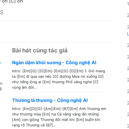
ơ oh [C] oh
C]
Bài hát cùng tác giả
–
Ngàn dặm khói sương - Công nghệ AI
Intro: [Em][G]-[D][Em]-[Em][G]-[D][Em] 1. Gió mang
ta [Em] đi qua vạn nẻo [G] đường Mưa rơi xuống [D]
như tiếng lòng ai [Em] thương Phố vắng nghe [C]
ân
vọng âm đời...
你
Thương là thương - Công nghệ AI
Intro: [Em][D][G]-[Am][Em]-[B7][Em] Anh thương em
như thương mùa [Em] hạ Cả nắng vàng lẫn những
[Am] cơn giông Thương đôi mắt khi [Em] buồn khi
rạng rỡ Thương cả [B7]...