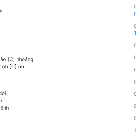
im
hào [C] nhoáng
ơ oh [C] oh
dõi
n
vênh