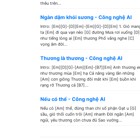
thêu trên...
Ngàn dặm khói sương - Công nghệ AI
Intro: [Em][G]-[D][Em]-[Em][G]-[D][Em] 1. Gió man
ta [Em] đi qua vạn nẻo [G] đường Mưa rơi xuống [D]
như tiếng lòng ai [Em] thương Phố vắng nghe [C]
vọng âm đời...
Thương là thương - Công nghệ AI
Intro: [Em][D][G]-[Am][Em]-[B7][Em] Anh thương 
như thương mùa [Em] hạ Cả nắng vàng lẫn những
[Am] cơn giông Thương đôi mắt khi [Em] buồn khi
rạng rỡ Thương cả [B7]...
Nếu có thể - Công nghệ AI
Nếu có [Am] thể, đừng than chi số phận Gạt u [G]
sầu, gió thổi cuốn trôi [Am] nhanh Đời ngắn [Am]
ngủi, yêu thương còn chưa đủ Sao vướng...