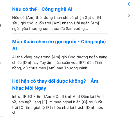
Nếu có thể - Công nghệ AI
Nếu có [Am] thể, đừng than chi số phận Gạt u [G]
sầu, gió thổi cuốn trôi [Am] nhanh Đời ngắn [Am]
g
ngủi, yêu thương còn chưa đủ Sao vướng...
Mùa Xuân chim én gọi người - Công nghệ
AI
Ai thả vàng bay trong [Am] gió Cho đường ngập nắng
em
chiều [Dm] nay Tay ấm mùa xuân vừa [E7] đến Tình
nồng, dù chưa men [Am] say Thương cánh...
Hối hận có thay đổi được không? - Âm
Nhạc Mỗi Ngày
Intro: [F][G]-[Em][Am]-[Dm][Em][Am] Đêm lại [Am]
về, em ngồi lặng [F] im mưa ngoài hiên [G] rơi Buốt
trái [C] tim, giọt lệ [F] nhòe như lời trách [Dm] móc
vì...