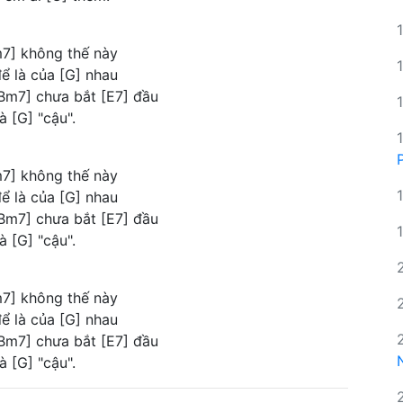
m7] không thế này
ể là của [G] nhau
[Bm7] chưa bắt [E7] đầu
à [G] "cậu".
m7] không thế này
ể là của [G] nhau
[Bm7] chưa bắt [E7] đầu
à [G] "cậu".
m7] không thế này
ể là của [G] nhau
[Bm7] chưa bắt [E7] đầu
à [G] "cậu".