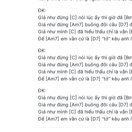
ĐK:
Giá như đừng [C] nói lúc ấy thì giờ đã [B
Giá như đừng [Am7] buông đôi câu [D7] đ
Giá như mình [C] đã hiểu thấu chỉ là vẫn 
Để [Am7] em vẫn cứ là [D7] "tớ" kêu anh l
ĐK:
Giá như đừng [C] nói lúc ấy thì giờ đã [B
Giá như đừng [Am7] buông đôi câu [D7] đ
Giá như mình [C] đã hiểu thấu chỉ là vẫn 
Để [Am7] em vẫn cứ là [D7] "tớ" kêu anh l
ĐK:
Giá như đừng [C] nói lúc ấy thì giờ đã [B
Giá như đừng [Am7] buông đôi câu [D7] đ
Giá như mình [C] đã hiểu thấu chỉ là vẫn 
Để [Am7] em vẫn cứ là [D7] "tớ" kêu anh l