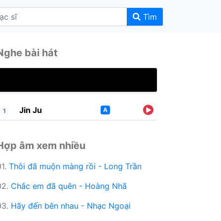
Tìm
Nghe bài hát
Jin Ju
A
1
Hợp âm xem nhiều
01.
Thôi đã muộn màng rồi - Long Trần
02.
Chắc em đã quên - Hoàng Nhã
03.
Hãy đến bên nhau - Nhạc Ngoại