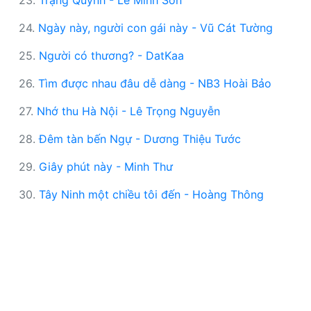
23.
Trạng Quỳnh - Lê Minh Sơn
24.
Ngày này, người con gái này - Vũ Cát Tường
25.
Người có thương? - DatKaa
26.
Tìm được nhau đâu dễ dàng - NB3 Hoài Bảo
27.
Nhớ thu Hà Nội - Lê Trọng Nguyễn
28.
Đêm tàn bến Ngự - Dương Thiệu Tước
29.
Giây phút này - Minh Thư
30.
Tây Ninh một chiều tôi đến - Hoàng Thông