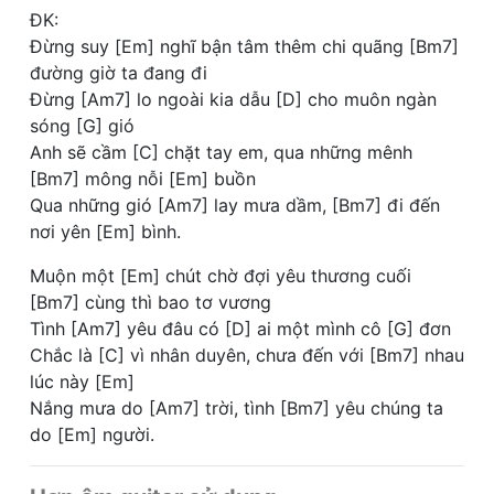
ĐK:
Đừng suy [Em] nghĩ bận tâm thêm chi quãng [Bm7]
đường giờ ta đang đi
Đừng [Am7] lo ngoài kia dẫu [D] cho muôn ngàn
sóng [G] gió
Anh sẽ cầm [C] chặt tay em, qua những mênh
[Bm7] mông nỗi [Em] buồn
Qua những gió [Am7] lay mưa dầm, [Bm7] đi đến
nơi yên [Em] bình.
Muộn một [Em] chút chờ đợi yêu thương cuối
[Bm7] cùng thì bao tơ vương
Tình [Am7] yêu đâu có [D] ai một mình cô [G] đơn
Chắc là [C] vì nhân duyên, chưa đến với [Bm7] nhau
lúc này [Em]
Nắng mưa do [Am7] trời, tình [Bm7] yêu chúng ta
do [Em] người.