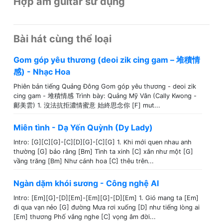
Hợp âm guitar sử dụng
Bài hát cùng thể loại
Gom góp yêu thương (deoi zik cing gam – 堆積情
感) - Nhạc Hoa
Phiên bản tiếng Quảng Đông Gom góp yêu thương - deoi zik
cing gam - 堆積情感 Trình bày: Quảng Mỹ Vân (Cally Kwong -
鄺美雲) 1. 沒法抗拒濃情蜜意 始終思念你 [F] mut...
Miên tình - Dạ Yến Quỳnh (Dy Lady)
Intro: [G][C][G]-[C][D][G]-[C][G] 1. Khi mới quen nhau anh
thường [G] bảo rằng [Bm] Tình ta xinh [C] xắn như một [G]
vầng trăng [Bm] Như cánh hoa [C] thêu trên...
Ngàn dặm khói sương - Công nghệ AI
Intro: [Em][G]-[D][Em]-[Em][G]-[D][Em] 1. Gió mang ta [Em]
đi qua vạn nẻo [G] đường Mưa rơi xuống [D] như tiếng lòng ai
[Em] thương Phố vắng nghe [C] vọng âm đời...