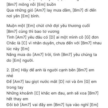
[Bm7] mông nỗi [Em] buồn
Qua những gió [Am7] lay mưa dầm, [Bm7] đi đến
nơi yên [Em] bình.
Muộn một [Em] chút chờ đợi yêu thương cuối
[Bm7] cùng thì bao tơ vương
Tình [Am7] yêu đâu có [D] ai một mình cô [G] đơn
Chắc là [C] vì nhân duyên, chưa đến với [Bm7] nhau
lúc này [Em]
Nắng mưa do [Am7] trời, tình [Bm7] yêu chúng ta
do [Em] người.
2. [Em] Hãy để anh là người cạnh bên [Bm7] em
nhé
Để [Am7] lau giọt nước mắt [D] rơi và ôm [G] em
trong tay
Những khoảnh [C] khắc em đau, anh sẽ xoa [Bm7]
hết thay em
Đôi bờ [Am7] vai đây em [Bm7] tựa vào nghỉ [Em]