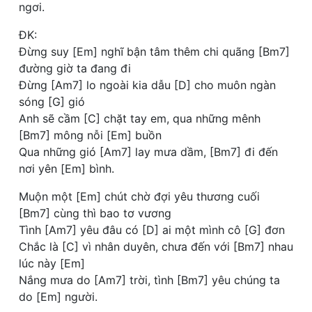
ngơi.
ĐK:
Đừng suy [Em] nghĩ bận tâm thêm chi quãng [Bm7]
đường giờ ta đang đi
Đừng [Am7] lo ngoài kia dẫu [D] cho muôn ngàn
sóng [G] gió
Anh sẽ cầm [C] chặt tay em, qua những mênh
[Bm7] mông nỗi [Em] buồn
Qua những gió [Am7] lay mưa dầm, [Bm7] đi đến
nơi yên [Em] bình.
Muộn một [Em] chút chờ đợi yêu thương cuối
[Bm7] cùng thì bao tơ vương
Tình [Am7] yêu đâu có [D] ai một mình cô [G] đơn
Chắc là [C] vì nhân duyên, chưa đến với [Bm7] nhau
lúc này [Em]
Nắng mưa do [Am7] trời, tình [Bm7] yêu chúng ta
do [Em] người.