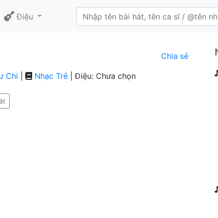
Điệu
Chia sẻ
ư Chi
|
Nhạc Trẻ
| Điệu: Chưa chọn
át