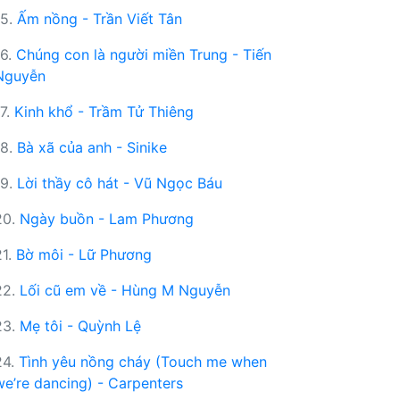
15.
Ấm nồng - Trần Viết Tân
16.
Chúng con là người miền Trung - Tiến
Nguyễn
17.
Kinh khổ - Trầm Tử Thiêng
18.
Bà xã của anh - Sinike
19.
Lời thầy cô hát - Vũ Ngọc Báu
20.
Ngày buồn - Lam Phương
21.
Bờ môi - Lữ Phương
22.
Lối cũ em về - Hùng M Nguyễn
23.
Mẹ tôi - Quỳnh Lệ
24.
Tình yêu nồng cháy (Touch me when
we’re dancing) - Carpenters