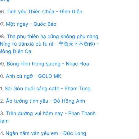
06.
Tình yêu Thiên Chúa - Đình Diễn
07.
Một ngày - Quốc Bảo
08.
Thà phụ thiên hạ cũng không phụ nàng
(Níng fù tiānxià bù fù nǐ – 宁负天下不负你) -
Mông Diện Ca
09.
Bóng hình trong sương - Nhạc Hoa
10.
Anh cứ ngỡ - GOLD MK
11.
Sài Gòn buổi sáng cafe - Phạm Tùng
12.
Ảo tưởng tình yêu - Đỗ Hồng Anh
13.
Trên đường vui hôm nay - Phan Thanh
Nam
14.
Ngàn năm vẫn yêu em - Đức Long