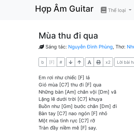
Hợp Âm Guitar
Thể loại
Mùa thu đi qua
Sáng tác:
Nguyễn Đình Phùng
, Thơ:
Nh
b
[F]
#
x2
Lời bài h
Em rơi như chiếc [F] lá
Gió mùa [C7] thu đi [F] qua
Những bàn [Am] chân vội [Dm] vã
Lặng lẽ dưới trời [C7] khuya
Buồn như [Gm] bước chân [Dm] đi
Bàn tay [C7] nao ngón [F] nhỏ
Một mùa tình rực [C7] rỡ
Tràn đầy niềm mê [F] say.