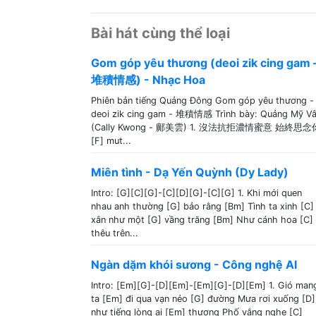
Bài hát cùng thể loại
Gom góp yêu thương (deoi zik cing gam 
堆積情感) - Nhạc Hoa
Phiên bản tiếng Quảng Đông Gom góp yêu thương -
deoi zik cing gam - 堆積情感 Trình bày: Quảng Mỹ V
(Cally Kwong - 鄺美雲) 1. 沒法抗拒濃情蜜意 始終思念
[F] mut...
Miên tình - Dạ Yến Quỳnh (Dy Lady)
Intro: [G][C][G]-[C][D][G]-[C][G] 1. Khi mới quen
nhau anh thường [G] bảo rằng [Bm] Tình ta xinh [C]
xắn như một [G] vầng trăng [Bm] Như cánh hoa [C]
thêu trên...
Ngàn dặm khói sương - Công nghệ AI
Intro: [Em][G]-[D][Em]-[Em][G]-[D][Em] 1. Gió man
ta [Em] đi qua vạn nẻo [G] đường Mưa rơi xuống [D]
như tiếng lòng ai [Em] thương Phố vắng nghe [C]