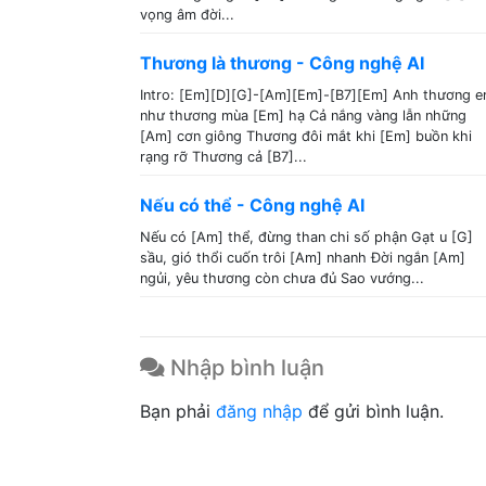
vọng âm đời...
Thương là thương - Công nghệ AI
Intro: [Em][D][G]-[Am][Em]-[B7][Em] Anh thương 
như thương mùa [Em] hạ Cả nắng vàng lẫn những
[Am] cơn giông Thương đôi mắt khi [Em] buồn khi
rạng rỡ Thương cả [B7]...
Nếu có thể - Công nghệ AI
Nếu có [Am] thể, đừng than chi số phận Gạt u [G]
sầu, gió thổi cuốn trôi [Am] nhanh Đời ngắn [Am]
ngủi, yêu thương còn chưa đủ Sao vướng...
Nhập bình luận
Bạn phải
đăng nhập
để gửi bình luận.