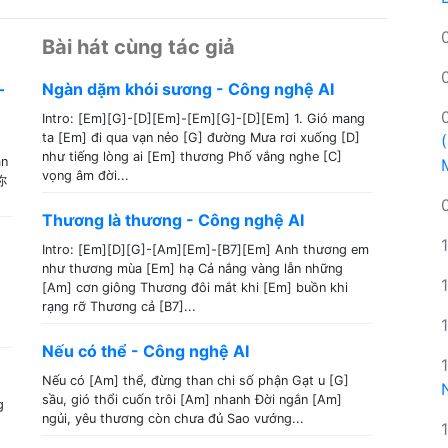
Bài hát cùng tác giả
–
Ngàn dặm khói sương - Công nghệ AI
Intro: [Em][G]-[D][Em]-[Em][G]-[D][Em] 1. Gió mang
ta [Em] đi qua vạn nẻo [G] đường Mưa rơi xuống [D]
như tiếng lòng ai [Em] thương Phố vắng nghe [C]
ân
vọng âm đời...
你
Thương là thương - Công nghệ AI
Intro: [Em][D][G]-[Am][Em]-[B7][Em] Anh thương em
như thương mùa [Em] hạ Cả nắng vàng lẫn những
[Am] cơn giông Thương đôi mắt khi [Em] buồn khi
rạng rỡ Thương cả [B7]...
Nếu có thể - Công nghệ AI
Nếu có [Am] thể, đừng than chi số phận Gạt u [G]
sầu, gió thổi cuốn trôi [Am] nhanh Đời ngắn [Am]
g
ngủi, yêu thương còn chưa đủ Sao vướng...