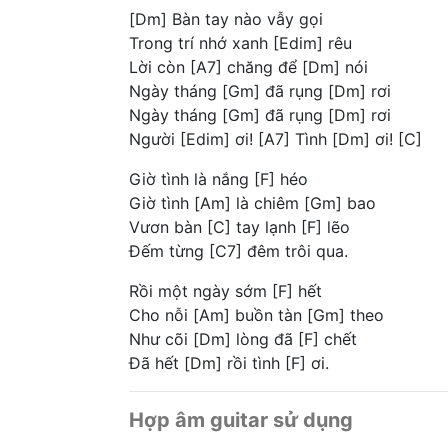
[Dm] Bàn tay nào vẫy gọi
Trong trí nhớ xanh [Edim] rêu
Lời còn [A7] chăng để [Dm] nói
Ngày tháng [Gm] đã rụng [Dm] rơi
Ngày tháng [Gm] đã rụng [Dm] rơi
Người [Edim] ơi! [A7] Tình [Dm] ơi! [C]
Giờ tình là nắng [F] héo
Giờ tình [Am] là chiêm [Gm] bao
Vươn bàn [C] tay lạnh [F] lẽo
Đếm từng [C7] đêm trôi qua.
Rồi một ngày sớm [F] hết
Cho nỗi [Am] buồn tàn [Gm] theo
Như cõi [Dm] lòng đã [F] chết
Đã hết [Dm] rồi tình [F] ơi.
Hợp âm guitar sử dụng