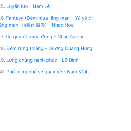
25.
Luyến lưu - Nam Lê
26.
Fantasy (Đêm mưa lãng mạn – Yǔ yè dí
làng màn -雨夜的浪漫) - Nhạc Hoa
27.
Đã qua rồi mùa đông - Nhạc Ngoại
28.
Đêm rừng thiêng - Dương Quang Hùng
29.
Lưng chừng hạnh phúc - Lữ Bình
30.
Phố ơi xa nhé sẽ quay về - Nam Vĩnh