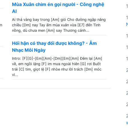
Mùa Xuân chim én gọi người - Công nghệ
AI
Ai thả vàng bay trong [Am] gió Cho đường ngập nắng
em
chiều [Dm] nay Tay ấm mùa xuân vừa [E7] đến Tình
nồng, dù chưa men [Am] say Thương cánh...
Hối hận có thay đổi được không? - Âm
Nhạc Mỗi Ngày
Intro: [F][G]-[Em][Am]-[Dm][Em][Am] Đêm lại [Am]
về, em ngồi lặng [F] im mưa ngoài hiên [G] rơi Buốt
trái [C] tim, giọt lệ [F] nhòe như lời trách [Dm] móc
vì...