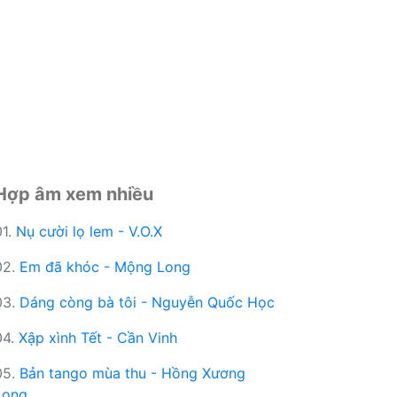
Hợp âm xem nhiều
01.
Nụ cười lọ lem - V.O.X
02.
Em đã khóc - Mộng Long
03.
Dáng còng bà tôi - Nguyễn Quốc Học
04.
Xập xình Tết - Cần Vinh
05.
Bản tango mùa thu - Hồng Xương
Long