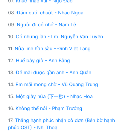
07.
Khúc nhạc vui - Ngô Đạo
08.
Đám cưới chuột - Nhạc Ngoại
09.
Người đi có nhớ - Nam Lê
10.
Có những lần - Lm. Nguyễn Văn Tuyên
11.
Nửa linh hồn sầu - Đinh Việt Lang
12.
Huế bây giờ - Anh Bằng
13.
Để mãi được gần anh - Anh Quân
14.
Em mãi mong chờ - Vũ Quang Trung
15.
Một giây nữa (下一秒) - Nhạc Hoa
16.
Không thể nói - Phạm Trưởng
17.
Thắng hạnh phúc nhận cô đơn (Bên bờ hạnh
phúc OST) - Nhi Thoại