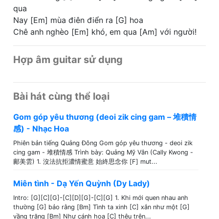
qua
Nay [Em] mùa điên điển ra [G] hoa
Chê anh nghèo [Em] khó, em qua [Am] với người!
Hợp âm guitar sử dụng
Bài hát cùng thể loại
Gom góp yêu thương (deoi zik cing gam – 堆積情
感) - Nhạc Hoa
Phiên bản tiếng Quảng Đông Gom góp yêu thương - deoi zik
cing gam - 堆積情感 Trình bày: Quảng Mỹ Vân (Cally Kwong -
鄺美雲) 1. 沒法抗拒濃情蜜意 始終思念你 [F] mut...
Miên tình - Dạ Yến Quỳnh (Dy Lady)
Intro: [G][C][G]-[C][D][G]-[C][G] 1. Khi mới quen nhau anh
thường [G] bảo rằng [Bm] Tình ta xinh [C] xắn như một [G]
vầng trăng [Bm] Như cánh hoa [C] thêu trên...