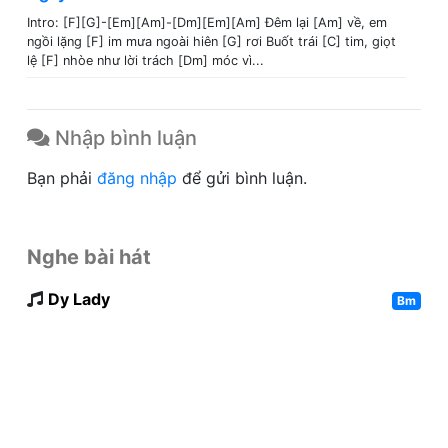
Intro: [F][G]-[Em][Am]-[Dm][Em][Am] Đêm lại [Am] về, em
ngồi lặng [F] im mưa ngoài hiên [G] rơi Buốt trái [C] tim, giọt
lệ [F] nhòe như lời trách [Dm] móc vì...
Nhập bình luận
Bạn phải
đăng nhập
để gửi bình luận.
Nghe bài hát
Dy Lady
Bm