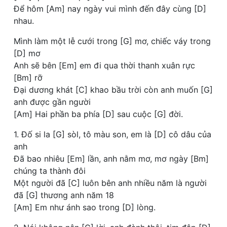
Để hôm [Am] nay ngày vui mình đến đây cùng [D]
nhau.
Mình làm một lễ cưới trong [G] mơ, chiếc váy trong
[D] mơ
Anh sẽ bên [Em] em đi qua thời thanh xuân rực
[Bm] rỡ
Đại dương khát [C] khao bầu trời còn anh muốn [G]
anh được gần người
[Am] Hai phần ba phía [D] sau cuộc [G] đời.
1. Đố si la [G] sòl, tô màu son, em là [D] cô dâu của
anh
Đã bao nhiêu [Em] lần, anh nằm mơ, mơ ngày [Bm]
chúng ta thành đôi
Một người đã [C] luôn bên anh nhiều năm là người
đã [G] thương anh năm 18
[Am] Em như ánh sao trong [D] lòng.