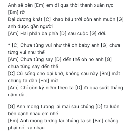
Anh sẽ bên [Em] em đi qua thời thanh xuân rực
[Bm] rỡ
Đại dương khát [C] khao bầu trời còn anh muốn [G]
anh được gần người
[Am] Hai phần ba phía [D] sau cuộc [G] đời.
* [C] Chưa từng vui như thế oh baby anh [G] chưa
từng vui như thế
[Am] Chưa từng say [D] đến thế oh no anh [G]
chưa từng say đến thế
[C] Cứ sống cho dại khờ, không sau này [Bm] mắt
chúng ta dần [Em] mờ
[Am] Chỉ còn kỷ niệm theo ta [D] đi qua suốt tháng
năm dài.
[G] Anh mong tương lai mai sau chúng [D] ta luôn
bên cạnh nhau em nhé
[Em] Anh mong tương lai chúng ta sẽ [Bm] chẳng
phải nói xa nhau