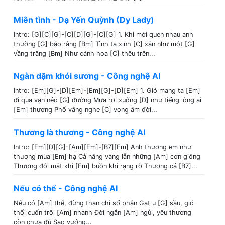
Miên tình - Dạ Yến Quỳnh (Dy Lady)
Intro: [G][C][G]-[C][D][G]-[C][G] 1. Khi mới quen nhau anh
thường [G] bảo rằng [Bm] Tình ta xinh [C] xắn như một [G]
vầng trăng [Bm] Như cánh hoa [C] thêu trên...
Ngàn dặm khói sương - Công nghệ AI
Intro: [Em][G]-[D][Em]-[Em][G]-[D][Em] 1. Gió mang ta [Em]
đi qua vạn nẻo [G] đường Mưa rơi xuống [D] như tiếng lòng ai
[Em] thương Phố vắng nghe [C] vọng âm đời...
Thương là thương - Công nghệ AI
Intro: [Em][D][G]-[Am][Em]-[B7][Em] Anh thương em như
thương mùa [Em] hạ Cả nắng vàng lẫn những [Am] cơn giông
Thương đôi mắt khi [Em] buồn khi rạng rỡ Thương cả [B7]...
Nếu có thể - Công nghệ AI
Nếu có [Am] thể, đừng than chi số phận Gạt u [G] sầu, gió
thổi cuốn trôi [Am] nhanh Đời ngắn [Am] ngủi, yêu thương
còn chưa đủ Sao vướng...