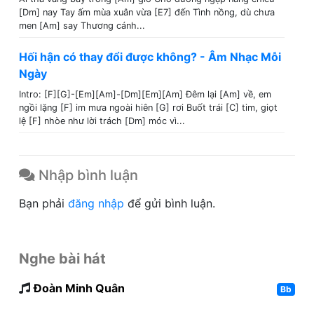
[Dm] nay Tay ấm mùa xuân vừa [E7] đến Tình nồng, dù chưa
men [Am] say Thương cánh...
Hối hận có thay đổi được không? - Âm Nhạc Mỗi
Ngày
Intro: [F][G]-[Em][Am]-[Dm][Em][Am] Đêm lại [Am] về, em
ngồi lặng [F] im mưa ngoài hiên [G] rơi Buốt trái [C] tim, giọt
lệ [F] nhòe như lời trách [Dm] móc vì...
Nhập bình luận
Bạn phải
đăng nhập
để gửi bình luận.
Nghe bài hát
Đoàn Minh Quân
Bb