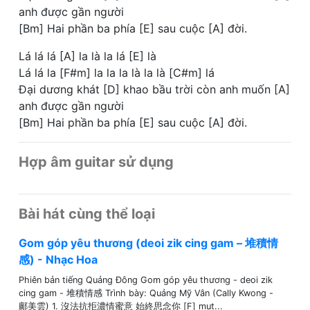
anh được gần người
[Bm] Hai phần ba phía [E] sau cuộc [A] đời.
Lá lá lá [A] la là la lá [E] là
Lá lá la [F#m] la la la là la là [C#m] lá
Đại dương khát [D] khao bầu trời còn anh muốn [A]
anh được gần người
[Bm] Hai phần ba phía [E] sau cuộc [A] đời.
Hợp âm guitar sử dụng
Bài hát cùng thể loại
Gom góp yêu thương (deoi zik cing gam – 堆積情
感) - Nhạc Hoa
Phiên bản tiếng Quảng Đông Gom góp yêu thương - deoi zik
cing gam - 堆積情感 Trình bày: Quảng Mỹ Vân (Cally Kwong -
鄺美雲) 1. 沒法抗拒濃情蜜意 始終思念你 [F] mut...