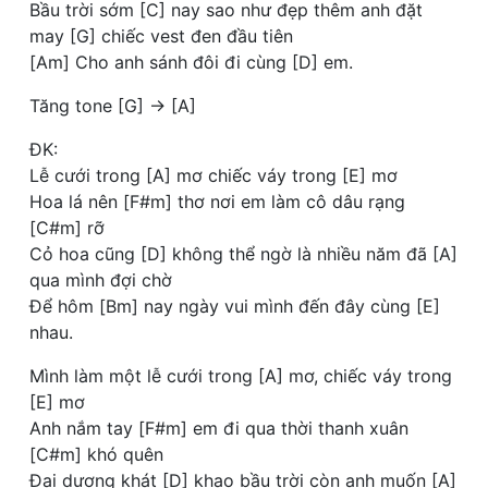
Bầu trời sớm [C] nay sao như đẹp thêm anh đặt
may [G] chiếc vest đen đầu tiên
[Am] Cho anh sánh đôi đi cùng [D] em.
Tăng tone [G] -> [A]
ĐK:
Lễ cưới trong [A] mơ chiếc váy trong [E] mơ
Hoa lá nên [F#m] thơ nơi em làm cô dâu rạng
[C#m] rỡ
Cỏ hoa cũng [D] không thể ngờ là nhiều năm đã [A]
qua mình đợi chờ
Để hôm [Bm] nay ngày vui mình đến đây cùng [E]
nhau.
Mình làm một lễ cưới trong [A] mơ, chiếc váy trong
[E] mơ
Anh nắm tay [F#m] em đi qua thời thanh xuân
[C#m] khó quên
Đại dương khát [D] khao bầu trời còn anh muốn [A]