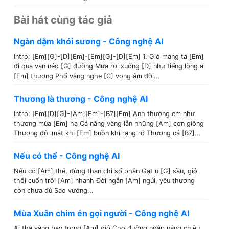
Bài hát cùng tác giả
Ngàn dặm khói sương - Công nghệ AI
Intro: [Em][G]-[D][Em]-[Em][G]-[D][Em] 1. Gió mang ta [Em]
đi qua vạn nẻo [G] đường Mưa rơi xuống [D] như tiếng lòng ai
[Em] thương Phố vắng nghe [C] vọng âm đời...
Thương là thương - Công nghệ AI
Intro: [Em][D][G]-[Am][Em]-[B7][Em] Anh thương em như
thương mùa [Em] hạ Cả nắng vàng lẫn những [Am] cơn giông
Thương đôi mắt khi [Em] buồn khi rạng rỡ Thương cả [B7]...
Nếu có thể - Công nghệ AI
Nếu có [Am] thể, đừng than chi số phận Gạt u [G] sầu, gió
thổi cuốn trôi [Am] nhanh Đời ngắn [Am] ngủi, yêu thương
còn chưa đủ Sao vướng...
Mùa Xuân chim én gọi người - Công nghệ AI
Ai thả vàng bay trong [Am] gió Cho đường ngập nắng chiều