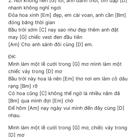
2. Nói không nên [G] lời, anh đành thôi, tim đập [D]
nhanh không nghỉ ngơi
Đóa hoa xinh [Em] đẹp, em cài voan, anh cần [Bm]
đóng băng thời gian
Bầu trời sớm [C] nay sao như đẹp thêm anh đặt
may [G] chiếc vest đen đầu tiên
[Am] Cho anh sánh đôi cùng [D] em.
ĐK:
Mình làm một lễ cưới trong [G] mơ mình làm một
chiếc váy trong [D] mơ
Bầu trời này hoa lá nên [Em] thơ nơi em làm cô dâu
rạng [Bm] rỡ
Cỏ hoa cũng [C] không thể ngờ là nhiều năm đã
[Bm] qua mình đợi [Em] chờ
Để hôm [Am] nay ngày vui mình đến đây cùng [D]
nhau.
Mình làm một lễ cưới trong [G] mơ, chiếc váy trong
[D] mơ