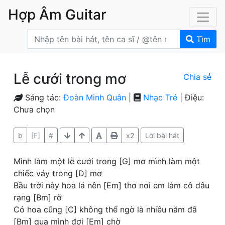
Hợp Âm Guitar
Tìm
Lễ cưới trong mơ
Chia sẻ
Sáng tác:
Đoàn Minh Quân
|
Nhạc Trẻ
| Điệu:
Chưa chọn
b
[F]
#
x2
Lời bài hát
Mình làm một lễ cưới trong [G] mơ mình làm một
chiếc váy trong [D] mơ
Bầu trời này hoa lá nên [Em] thơ nơi em làm cô dâu
rạng [Bm] rỡ
Cỏ hoa cũng [C] không thể ngờ là nhiều năm đã
[Bm] qua mình đợi [Em] chờ