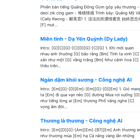
Phiên bản tiếng Quảng Đông Gom góp yêu thương -
deoi zik cing gam - 堆積情感 Trình bày: Quảng Mỹ V
(Cally Kwong - 鄺美雲) 1. 沒法抗拒濃情蜜意 始終思念
[F] mut...
Miên tình - Dạ Yến Quỳnh (Dy Lady)
Intro: [G][C][G]-[C][D][G]-[C][G] 1. Khi mới quen
nhau anh thường [G] bảo rằng [Bm] Tình ta xinh [C]
xắn như một [G] vầng trăng [Bm] Như cánh hoa [C]
thêu trên...
Ngàn dặm khói sương - Công nghệ AI
Intro: [Em][G]-[D][Em]-[Em][G]-[D][Em] 1. Gió man
ta [Em] đi qua vạn nẻo [G] đường Mưa rơi xuống [D]
như tiếng lòng ai [Em] thương Phố vắng nghe [C]
vọng âm đời...
Thương là thương - Công nghệ AI
Intro: [Em][D][G]-[Am][Em]-[B7][Em] Anh thương 
như thương mùa [Em] hạ Cả nắng vàng lẫn những