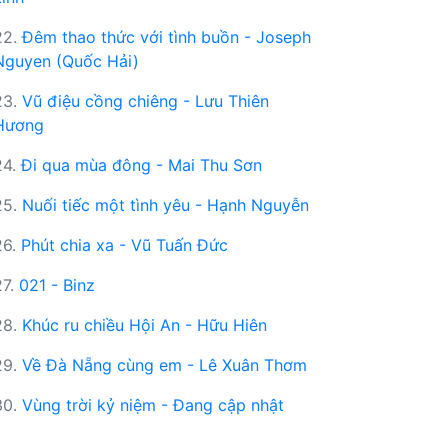
22.
Đêm thao thức với tình buồn - Joseph
Nguyen (Quốc Hải)
23.
Vũ điệu cồng chiêng - Lưu Thiên
Hương
24.
Đi qua mùa đông - Mai Thu Sơn
25.
Nuối tiếc một tình yêu - Hạnh Nguyễn
26.
Phút chia xa - Vũ Tuấn Đức
27.
021 - Binz
28.
Khúc ru chiều Hội An - Hữu Hiên
29.
Về Đà Nẵng cùng em - Lê Xuân Thơm
30.
Vùng trời kỷ niệm - Đang cập nhật