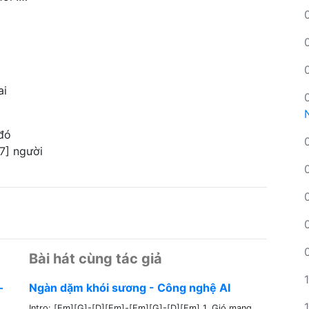
ai
 đó
7] người
Bài hát cùng tác giả
–
Ngàn dặm khói sương - Công nghệ AI
Intro: [Em][G]-[D][Em]-[Em][G]-[D][Em] 1. Gió mang