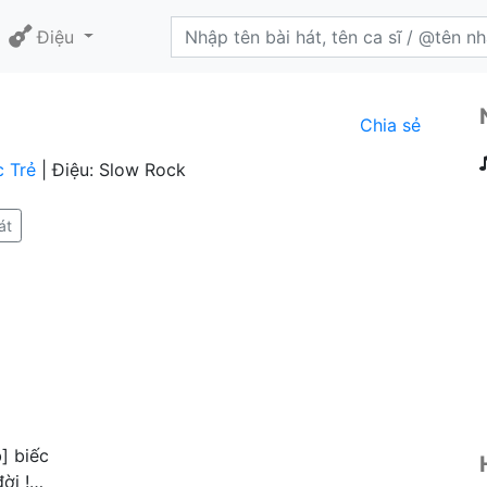
Điệu
Chia sẻ
 Trẻ
| Điệu: Slow Rock
át
] biếc
đời !…