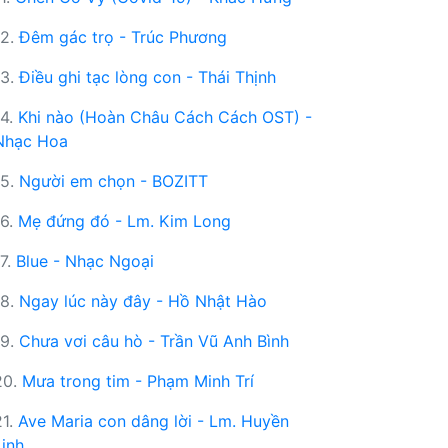
12.
Đêm gác trọ - Trúc Phương
13.
Điều ghi tạc lòng con - Thái Thịnh
14.
Khi nào (Hoàn Châu Cách Cách OST) -
Nhạc Hoa
15.
Người em chọn - BOZITT
16.
Mẹ đứng đó - Lm. Kim Long
17.
Blue - Nhạc Ngoại
18.
Ngay lúc này đây - Hồ Nhật Hào
19.
Chưa vơi câu hò - Trần Vũ Anh Bình
20.
Mưa trong tim - Phạm Minh Trí
21.
Ave Maria con dâng lời - Lm. Huyền
Linh