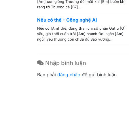
[Am] cơn giông Thương đôi mắt khi [Em] buồn khi
rạng rỡ Thương cả [B7]...
Nếu có thể - Công nghệ AI
Nếu có [Am] thể, đừng than chi số phận Gạt u [G]
sầu, gió thổi cuốn trôi [Am] nhanh Đời ngắn [Am]
ngủi, yêu thương còn chưa đủ Sao vướng...
Nhập bình luận
Bạn phải
đăng nhập
để gửi bình luận.