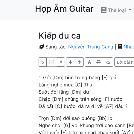
Hợp Âm Guitar
Thể loại
Kiếp du ca
Sáng tác:
Nguyễn Trung Cang
|
Nhạc
b
[F]
#
x2
Lời bài h
1. Gởi [Dm] hồn trong băng [F] giá
Lắng nghe mưa [C] Thu
Suốt đời lãng [Dm] du
Chập [Dm] chùng trên sông [F] nước
Đã cất [C] bước, đã ra đi về [A7] đâu ?
Trọn [Dm] đời sao buông [Bb] lơi
Nghe chơi [G] vơi khung trời cao xanh [Bb
Với luyến [F] tiếc, xin nhớ nhau suốt [A7] 