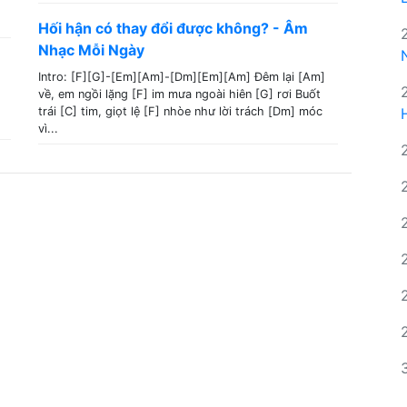
Hối hận có thay đổi được không? - Âm
Nhạc Mỗi Ngày
Intro: [F][G]-[Em][Am]-[Dm][Em][Am] Đêm lại [Am]
về, em ngồi lặng [F] im mưa ngoài hiên [G] rơi Buốt
trái [C] tim, giọt lệ [F] nhòe như lời trách [Dm] móc
vì...