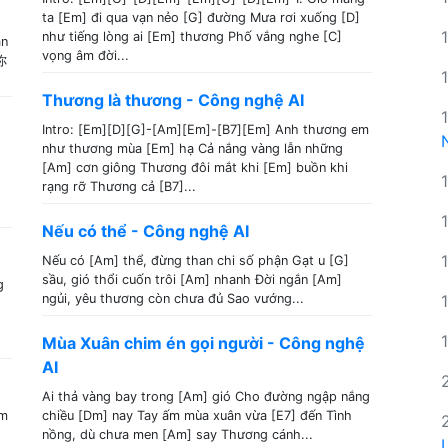
ta [Em] đi qua vạn nẻo [G] đường Mưa rơi xuống [D]
như tiếng lòng ai [Em] thương Phố vắng nghe [C]
ân
vọng âm đời...
你
Thương là thương - Công nghệ AI
Intro: [Em][D][G]-[Am][Em]-[B7][Em] Anh thương em
như thương mùa [Em] hạ Cả nắng vàng lẫn những
[Am] cơn giông Thương đôi mắt khi [Em] buồn khi
rạng rỡ Thương cả [B7]...
Nếu có thể - Công nghệ AI
Nếu có [Am] thể, đừng than chi số phận Gạt u [G]
sầu, gió thổi cuốn trôi [Am] nhanh Đời ngắn [Am]
g
ngủi, yêu thương còn chưa đủ Sao vướng...
Mùa Xuân chim én gọi người - Công nghệ
AI
Ai thả vàng bay trong [Am] gió Cho đường ngập nắng
em
chiều [Dm] nay Tay ấm mùa xuân vừa [E7] đến Tình
nồng, dù chưa men [Am] say Thương cánh...