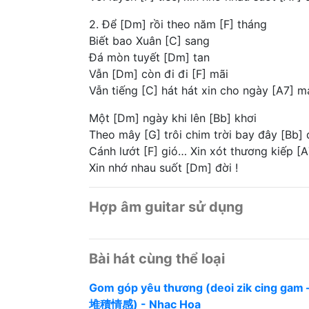
2. Để [Dm] rồi theo năm [F] tháng
Biết bao Xuân [C] sang
Đá mòn tuyết [Dm] tan
Vẫn [Dm] còn đi đi [F] mãi
Vẫn tiếng [C] hát hát xin cho ngày [A7] m
Một [Dm] ngày khi lên [Bb] khơi
Theo mây [G] trôi chim trời bay đây [Bb]
Cánh lướt [F] gió… Xin xót thương kiếp [A
Xin nhớ nhau suốt [Dm] đời !
Hợp âm guitar sử dụng
Bài hát cùng thể loại
Gom góp yêu thương (deoi zik cing gam 
堆積情感) - Nhạc Hoa