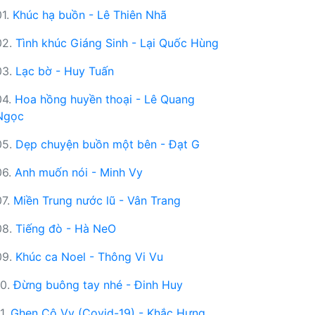
01.
Khúc hạ buồn - Lê Thiên Nhã
02.
Tình khúc Giáng Sinh - Lại Quốc Hùng
03.
Lạc bờ - Huy Tuấn
04.
Hoa hồng huyền thoại - Lê Quang
Ngọc
05.
Dẹp chuyện buồn một bên - Đạt G
06.
Anh muốn nói - Minh Vy
07.
Miền Trung nước lũ - Vân Trang
08.
Tiếng đò - Hà NeO
09.
Khúc ca Noel - Thông Vi Vu
10.
Đừng buông tay nhé - Đinh Huy
11.
Ghen Cô Vy (Covid-19) - Khắc Hưng