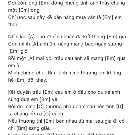
Đời còn long [Em] đong nhưng tình anh thủy chung
một [Bm]lòng
Chỉ ước sau này kề bên nắng mưa vẫn là [Em] em
thôi.
Nhìn kìa [A] bao đôi ình nhân đã kết thông [Em] gia
Còn mình [A] anh ôm nặng mang bao ngày sương
[Em] gió
Rồi một [A] mai đôi trầu cau anh sẽ mang [Em] qua
em à
Minh chứng cho [Bm] tình mình thương em không
hề [Em] đổi thay.
Kết duyên trầu [Em] cau em ở đâu cho dù xa anh
cũng đưa em [Bm] về
Bởi do mình [C] thương nhau đậm sâu nên tình [D]
ta chẳng hề xa [G] cách
Nếu thương thì [Em] bên nhau dù mai sau già đi có
chi [Bm] sang giàu