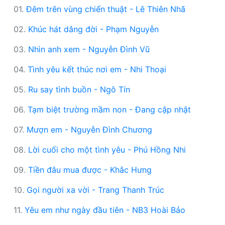
01.
Đêm trên vùng chiến thuật - Lê Thiên Nhã
02.
Khúc hát dâng đời - Phạm Nguyễn
03.
Nhìn anh xem - Nguyễn Đình Vũ
04.
Tình yêu kết thúc nơi em - Nhi Thoại
05.
Ru say tình buồn - Ngô Tín
06.
Tạm biệt trường mầm non - Đang cập nhật
07.
Mượn em - Nguyễn Đình Chương
08.
Lời cuối cho một tình yêu - Phú Hồng Nhi
09.
Tiền đâu mua được - Khắc Hưng
10.
Gọi người xa vời - Trang Thanh Trúc
11.
Yêu em như ngày đầu tiên - NB3 Hoài Bảo