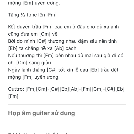
mộng [Em] uyên ương.
Tăng ½ tone lên [Fm] —–
Kết duyên trầu [Fm] cau em ở đâu cho dù xa anh
cũng đưa em [Cm] về
Bởi do mình [C#] thương nhau đậm sâu nên tình
[Eb] ta chẳng hề xa [Ab] cách
Nếu thương thì [Fm] bên nhau dù mai sau già đi có
chi [Cm] sang giàu
Ngày lành tháng [C#] tốt xin lễ cau [Eb] trầu dệt
mộng [Fm] uyên ương.
Outtro: [Fm][Cm]-[C#][Eb][Ab]-[Fm][Cm]-[C#][Eb]
[Fm]
Hợp âm guitar sử dụng