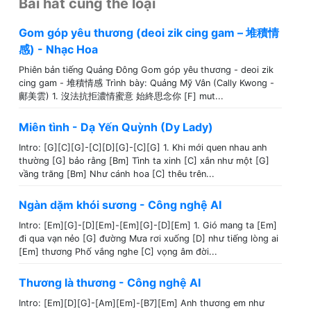
Bài hát cùng thể loại
Gom góp yêu thương (deoi zik cing gam – 堆積情
感) - Nhạc Hoa
Phiên bản tiếng Quảng Đông Gom góp yêu thương - deoi zik
cing gam - 堆積情感 Trình bày: Quảng Mỹ Vân (Cally Kwong -
鄺美雲) 1. 沒法抗拒濃情蜜意 始終思念你 [F] mut...
Miên tình - Dạ Yến Quỳnh (Dy Lady)
Intro: [G][C][G]-[C][D][G]-[C][G] 1. Khi mới quen nhau anh
thường [G] bảo rằng [Bm] Tình ta xinh [C] xắn như một [G]
vầng trăng [Bm] Như cánh hoa [C] thêu trên...
Ngàn dặm khói sương - Công nghệ AI
Intro: [Em][G]-[D][Em]-[Em][G]-[D][Em] 1. Gió mang ta [Em]
đi qua vạn nẻo [G] đường Mưa rơi xuống [D] như tiếng lòng ai
[Em] thương Phố vắng nghe [C] vọng âm đời...
Thương là thương - Công nghệ AI
Intro: [Em][D][G]-[Am][Em]-[B7][Em] Anh thương em như