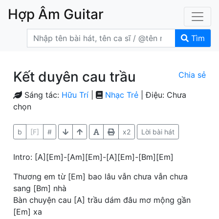
Hợp Âm Guitar
Tìm
Kết duyên cau trầu
Chia sẻ
Sáng tác:
Hữu Trí
|
Nhạc Trẻ
| Điệu: Chưa
chọn
b
[F]
#
x2
Lời bài hát
Intro: [A][Em]-[Am][Em]-[A][Em]-[Bm][Em]
Thương em từ [Em] bao lâu vẫn chưa vẫn chưa
sang [Bm] nhà
Bàn chuyện cau [A] trầu dám đâu mơ mộng gần
[Em] xa